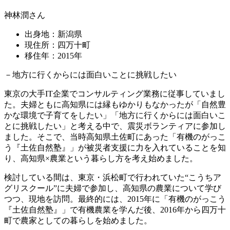
神林潤さん
出身地：新潟県
現住所：四万十町
移住年：2015年
－地方に行くからには面白いことに挑戦したい
東京の大手IT企業でコンサルティング業務に従事していまし
た。夫婦ともに高知県には縁もゆかりもなかったが「自然豊
かな環境で子育てをしたい」「地方に行くからには面白いこ
とに挑戦したい」と考える中で、震災ボランティアに参加し
ました。そこで、当時高知県土佐町にあった「有機のがっこ
う『土佐自然塾』」が被災者支援に力を入れていることを知
り、高知県×農業という暮らし方を考え始めました。
検討している間は、東京・浜松町で行われていた“こうちア
グリスクール”に夫婦で参加し、高知県の農業について学び
つつ、現地を訪問。最終的には、2015年に「有機のがっこう
『土佐自然塾』」で有機農業を学んだ後、2016年から四万十
町で農家としての暮らしを始めました。