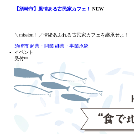
【須崎市】風情ある古民家カフェ！
NEW
＼mission！／情緒あふれる古民家カフェを継承せよ！
須崎市
起業・開業
継業・事業承継
イベント
受付中