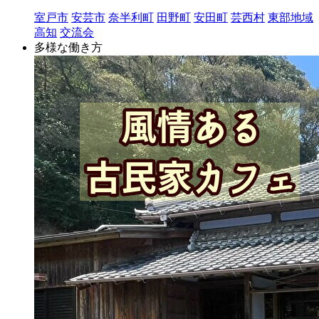
室戸市
安芸市
奈半利町
田野町
安田町
芸西村
東部地域
高知
交流会
多様な働き方