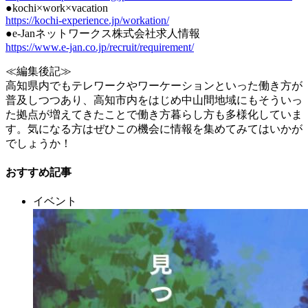
●kochi×work×vacation
https://kochi-experience.jp/workation/
●e-Janネットワークス株式会社求人情報
https://www.e-jan.co.jp/recruit/requirement/
≪編集後記≫
高知県内でもテレワークやワーケーションといった働き方が
普及しつつあり、高知市内をはじめ中山間地域にもそういっ
た拠点が増えてきたことで働き方暮らし方も多様化していま
す。気になる方はぜひこの機会に情報を集めてみてはいかが
でしょうか！
おすすめ記事
イベント