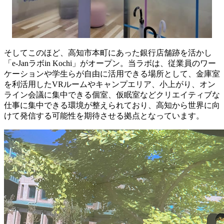
そしてこのほど、高知市本町にあった銀行店舗跡を活かし
「e-Janラボin Kochi」がオープン。当ラボは、従業員のワー
ケーションや学生らが自由に活用できる場所として、金庫室
を利活用したVRルームやキャンプエリア、小上がり、オン
ライン会議に集中できる個室、仮眠室などクリエイティブな
仕事に集中できる環境が整えられており、高知から世界に向
けて発信する可能性を期待させる拠点となっています。