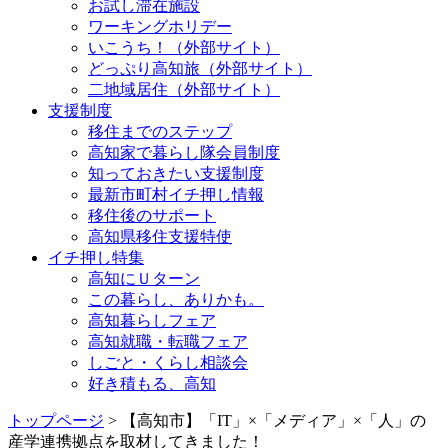
お試し滞在施設
ワーキングホリデー
いこうち！（外部サイト）
どっぷり高知旅（外部サイト）
二地域居住（外部サイト）
支援制度
移住までのステップ
高知家で暮らし隊会員制度
知っておきたい支援制度
最新市町村イチ押し情報
移住後のサポート
高知県移住支援特使
イチ押し特集
高知にＵターン
この暮らし、ありかも。
高知暮らしフェア
高知就職・転職フェア
しごと・くらし相談会
好き積もる、高知
トップページ
> 【高知市】「IT」×「メディア」×「人」の
産学連携拠点を取材してきました！