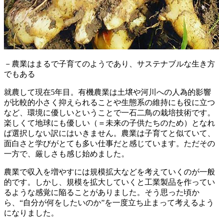
－農業はまるで子育てのようであり、サステナブルな生き方
でもある
就農して現在5年目。有機農業は土壌や河川への人為的影響
が比較的小さく抑えられることや生態系の維持にも役に立つ
など、環境に優しいということで一石二鳥の栽培技術です。
楽しくて地球にも優しい（＝未来の子供たちのため）となれ
ば選択しない訳にはいきません。農業は子育てと似ていて、
面白さと学びがとても多い仕事だと感じています。ただその
一方で、厳しさも感じ始めました。
農業で収入を増やすには規模拡大などを考えていくのが一般
的です。しかし、規模を拡大していくと工業製品を作ってい
るような感覚に陥ることがありました。そう思った頃か
ら、“自分が何をしたいのか”を一度立ち止まって考えるよう
になりました。