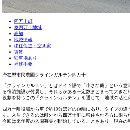
四万十町
奥四万十地域
高知
地域情報
移住促進・空き家
賃貸
駐車場あり
補修不要
滞在型市民農園クラインガルテン四万十
「クラインガルテン」とはドイツ語で「小さな庭」という意味
る宿泊施設が付属し、それらがある一定数まとまって大きな
役割を持つこの「クラインガルテン」を通じて、地域の活性化
四万十町役場から車で約10分ほどの距離にあり、タイプの
す。入居できるのは町外から四万十町に移住される方に限ら
今回は来年度の入園募集が開始していることもあり、現在の