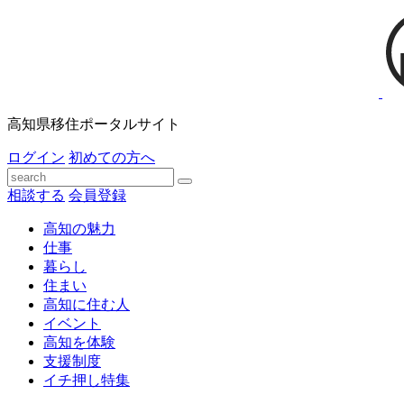
高知県移住ポータルサイト
ログイン
初めての方へ
相談する
会員登録
高知の魅力
仕事
暮らし
住まい
高知に住む人
イベント
高知を体験
支援制度
イチ押し特集