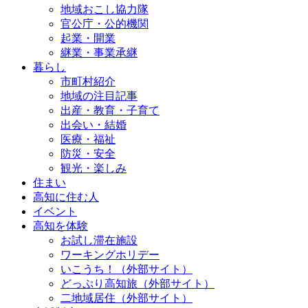
地域おこし協力隊
官公庁・公的機関
起業・開業
継業・事業承継
暮らし
市町村紹介
地域の注目記事
出産・教育・子育て
出会い・結婚
医療・福祉
防災・安全
観光・楽しみ
住まい
高知に住む人
イベント
高知を体験
お試し滞在施設
ワーキングホリデー
いこうち！（外部サイト）
どっぷり高知旅（外部サイト）
二地域居住（外部サイト）