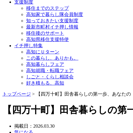
支援制度
移住までのステップ
高知家で暮らし隊会員制度
知っておきたい支援制度
最新市町村イチ押し情報
移住後のサポート
高知県移住支援特使
イチ押し特集
高知にＵターン
この暮らし、ありかも。
高知暮らしフェア
高知就職・転職フェア
しごと・くらし相談会
好き積もる、高知
トップページ
> 【四万十町】田舎暮らしの第一歩、あなたの
【四万十町】田舎暮らしの第
掲載日：2026.03.30
気になる