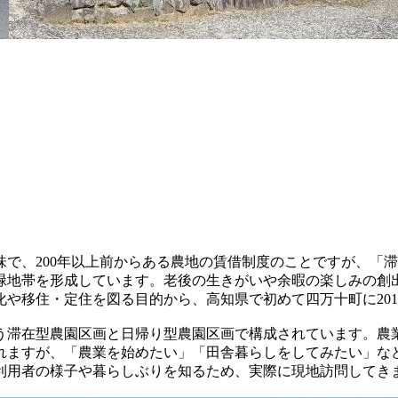
で、200年以上前からある農地の賃借制度のことですが、「
緑地帯を形成しています。老後の生きがいや余暇の楽しみの創
や移住・定住を図る目的から、高知県で初めて四万十町に201
違う滞在型農園区画と日帰り型農園区画で構成されています。農
れますが、「農業を始めたい」「田舎暮らしをしてみたい」な
利用者の様子や暮らしぶりを知るため、実際に現地訪問してき