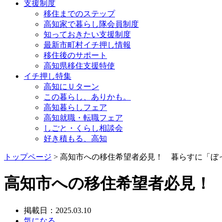
支援制度
移住までのステップ
高知家で暮らし隊会員制度
知っておきたい支援制度
最新市町村イチ押し情報
移住後のサポート
高知県移住支援特使
イチ押し特集
高知にＵターン
この暮らし、ありかも。
高知暮らしフェア
高知就職・転職フェア
しごと・くらし相談会
好き積もる、高知
トップページ
> 高知市への移住希望者必見！ 暮らすに「ぼ
高知市への移住希望者必見！
掲載日：2025.03.10
気になる