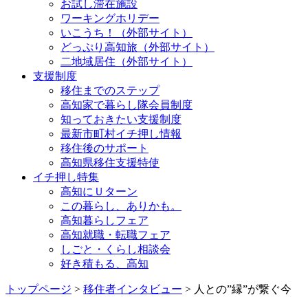
お試し滞在施設
ワーキングホリデー
いこうち！（外部サイト）
どっぷり高知旅（外部サイト）
二地域居住（外部サイト）
支援制度
移住までのステップ
高知家で暮らし隊会員制度
知っておきたい支援制度
最新市町村イチ押し情報
移住後のサポート
高知県移住支援特使
イチ押し特集
高知にＵターン
この暮らし、ありかも。
高知暮らしフェア
高知就職・転職フェア
しごと・くらし相談会
好き積もる、高知
トップページ
>
移住者インタビュー
> 人との”縁”が繋ぐ今