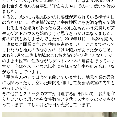
とにかく色々な場所に出向いて、二年目にはより地域の方と
触れ合える地元の食事処「宇佐もんや」でのお手伝いを始め
ました。
すると、意外にも地元以外のお客様が来られている様子を目
の当たりにし、宿泊施設のない宇佐地区にもお酒を呑んで泊
まれるような場所があったら良いのになぁという気持ちが芽
生えゲストハウスを始めようと思うきっかけになりました。
何の知識もありませんでしたが、2018年1月に古民家を購入
し改修など開業に向けて準備を進めました。ここまでやって
これたのも地元のみなさんの助けや協力があったからこそ。
2019年3月で土佐市地域おこし協力隊は任期満了となり、そ
のまま土佐市に住みながらゲストハウスの運営を行っていま
すが、今はゲストハウス以外にも様々な仕事を組み合わせな
がら生活しています。
「宇佐もんや」では今でも働いていますし、地元企業の営業
にも関わったり、空いた時間を利用して英会話教室の先生も
やっています。
その他にもスナックのママが引退する話を聞いて、お店を守
りたいという思いから女性数名と交代でスナックのママもや
っています。忙しいけど毎日が充実しています。