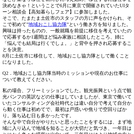
決めなきゃ！ということで6月に東京で開催されていたUIタ
ーン相談会【高知暮らしフェア】に参加しました。
そこで、たまたま土佐市のスタッフの方に声をかけられ、そ
こで初めて”
地域おこし協力隊
”という働き方を知りました。
興味は持ったものの、一般就職を前提に移住を考えていたの
で応募するか1週間ほど悩み家族に相談したところ、姉に
「悩んでも結局は行くでしょ。」と背中を押され応募するこ
とを決意。
8月に土佐市に移住して、地域おこし協力隊として働くこと
になりました。
Q2．地域おこし協力隊当時のミッションや現在のお仕事に
ついて教えてください。
私の場合、フリーミッションでした。観光振興という点で観
光パンフの英訳などの仕事はしていましたが、東京で働いて
いたコンサルティング会社時代とは違い自分で考えて自分か
ら動く仕事は初めてで、最初は戸惑いや焦りで空回りばか
り。落ち込む日も多かったです。
そんな中で自分がやりたいと思ったことをするには、まず地
域に入り込んで地域を知ることが大切だと気づき、一年目は