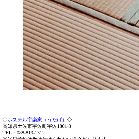
◇
ホステル宇楽家（うたげ）
◇
高知県土佐市宇佐町宇佐1801-3
TEL：088-819-1312