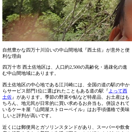
自然豊かな四万十川沿いの中山間地域『西土佐』が意外と便
利な理由
四万十市 西土佐地区は、人口約2,500の高齢化・過疎化の進
む中山間地域にあります。
西土佐地区の中心地である江川崎には、全国の道の駅の中か
らサービス部門1位に選ばれたこともある道の駅『
よって西
土佐
』があります。季節の野菜や鮎など特産品、お土産はも
ちろん、地元民が日常的に買い求めるお弁当も。併設されて
いるケーキ屋『山間屋ストローベイル』はお手頃価格で美味
しいと評判が高いです。
近くには郵便局とガソリンスタンドがあり、スーパーや飲食