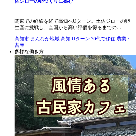
佐ジローの卵づくりに挑む
関東での経験を経て高知へUターン。土佐ジローの卵
生産に挑戦し、全国から高い評価を得るまでの…
高知市
まんなか地域
高知
Uターン
30代で移住
農業・
畜産
多様な働き方