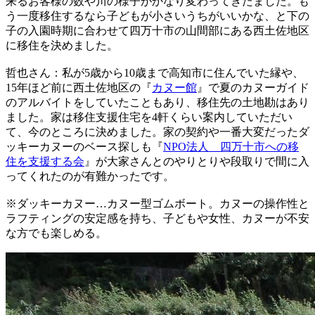
来るお客様の数や川の様子がかなり変わってきたました。も
う一度移住するなら子どもが小さいうちがいいかな、と下の
子の入園時期に合わせて四万十市の山間部にある西土佐地区
に移住を決めました。
哲也さん：私が5歳から10歳まで高知市に住んでいた縁や、
15年ほど前に西土佐地区の『
カヌー館
』で夏のカヌーガイド
のアルバイトをしていたこともあり、移住先の土地勘はあり
ました。家は移住支援住宅を4軒くらい案内していただい
て、今のところに決めました。家の契約や一番大変だったダ
ッキーカヌーのベース探しも『
NPO法人 四万十市への移
住を支援する会
』が大家さんとのやりとりや段取りで間に入
ってくれたのが有難かったです。
※ダッキーカヌー…カヌー型ゴムボート。カヌーの操作性と
ラフティングの安定感を持ち、子どもや女性、カヌーが不安
な方でも楽しめる。