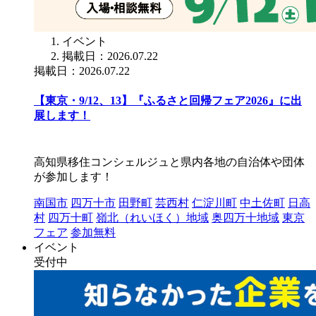
イベント
掲載日：2026.07.22
掲載日：2026.07.22
【東京・9/12、13】『ふるさと回帰フェア2026』に出
展します！
高知県移住コンシェルジュと県内各地の自治体や団体
が参加します！
南国市
四万十市
田野町
芸西村
仁淀川町
中土佐町
日高
村
四万十町
嶺北（れいほく）地域
奥四万十地域
東京
フェア
参加無料
イベント
受付中