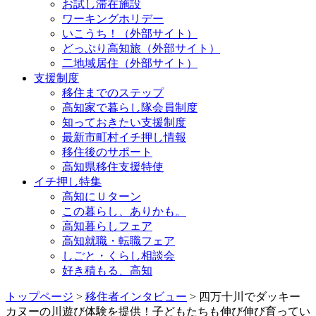
お試し滞在施設
ワーキングホリデー
いこうち！（外部サイト）
どっぷり高知旅（外部サイト）
二地域居住（外部サイト）
支援制度
移住までのステップ
高知家で暮らし隊会員制度
知っておきたい支援制度
最新市町村イチ押し情報
移住後のサポート
高知県移住支援特使
イチ押し特集
高知にＵターン
この暮らし、ありかも。
高知暮らしフェア
高知就職・転職フェア
しごと・くらし相談会
好き積もる、高知
トップページ
>
移住者インタビュー
> 四万十川でダッキー
カヌーの川遊び体験を提供！子どもたちも伸び伸び育ってい