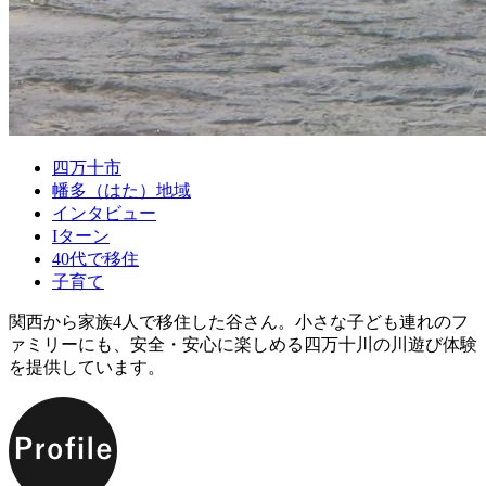
四万十市
幡多（はた）地域
インタビュー
Iターン
40代で移住
子育て
関西から家族4人で移住した谷さん。小さな子ども連れのフ
ァミリーにも、安全・安心に楽しめる四万十川の川遊び体験
を提供しています。