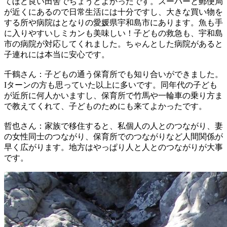
てほど良い田舎でちょうどよかったです。スーパーと郵便局
が近くにあるので日常生活には十分ですし、大きな買い物を
する所や病院はとなりの愛媛県宇和島市にあります。魚も手
に入りやすいしミカンも美味しい！子どもの救急も、宇和島
市の病院が対応してくれました。ちゃんとした病院があると
子連れには本当に安心です。
千鶴さん：子どもの通う保育所でも知り合いができました。
Iターンの方も思っていた以上に多いです。同年代の子ども
が近所に何人かいますし、保育所で竹馬や一輪車の乗り方ま
で教えてくれて、子どものためにも来てよかったです。
哲也さん：家族で移住すると、私個人の人とのつながり、妻
の女性同士のつながり、保育所でのつながりなど人間関係が
早く広がります。地方はやっぱり人と人とのつながりが大事
です。