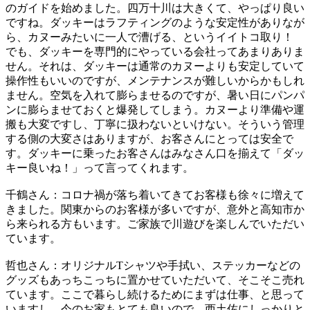
のガイドを始めました。四万十川は大きくて、やっぱり良い
ですね。ダッキーはラフティングのような安定性がありなが
ら、カヌーみたいに一人で漕げる、というイイトコ取り！
でも、ダッキーを専門的にやっている会社ってあまりありま
せん。それは、ダッキーは通常のカヌーよりも安定していて
操作性もいいのですが、メンテナンスが難しいからかもしれ
ません。空気を入れて膨らませるのですが、暑い日にパンパ
ンに膨らませておくと爆発してしまう。カヌーより準備や運
搬も大変ですし、丁寧に扱わないといけない。そういう管理
する側の大変さはありますが、お客さんにとっては安全で
す。ダッキーに乗ったお客さんはみなさん口を揃えて「ダッ
キー良いね！」って言ってくれます。
千鶴さん：コロナ禍が落ち着いてきてお客様も徐々に増えて
きました。関東からのお客様が多いですが、意外と高知市か
ら来られる方もいます。ご家族で川遊びを楽しんでいただい
ています。
哲也さん：オリジナルTシャツや手拭い、ステッカーなどの
グッズもあっちこっちに置かせていただいて、そこそこ売れ
ています。ここで暮らし続けるためにまずは仕事、と思って
いますし、今のお家もとても良いので、西土佐にしっかりと