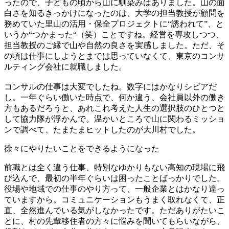
ったので、子どもの頃から山に馴染みはありました。山の面
白さを知るきっかけになったのは、大学の担当教授が顧問を
務めていた里山の活用・保全プロジェクトに“誘われて”、と
いうか“つかまった“（笑）ことですね。経営を専攻しつつ、
担当教授のご縁で山や自然の良さを実感しました。ただ、そ
の頃は仕事にしようとまでは思っていなくて、東京のコンサ
ルティング会社に就職しました。
コンサルの仕事は大変でしたね。数字にはかなりシビアだ
し。一年ぐらい働いた時点で、何か違う、会社員以外の働き
方もあるだろうと、あれこれ考えた人生の選択肢のひとつと
して協力隊が浮かんで。温かいところで山に関わるミッショ
ンで調べて、たまたまヒットしたのが大川村でした。
徐々にやりたいことをできるようになった
前職とは全く違う仕事、特別なゆかりもない高知の現場に飛
び込んで、最初の半年ぐらいは困ったことばっかりでした。
役場や地域での仕事のやり方って、一般企業とはかなり違っ
ていますから。コミュニケーションもうまく取れなくて、正
直、全然進んでいる気がしなかったです。ただありがたいこ
とに、村の先輩移住者の方々に悩みを聞いてもらいながら、