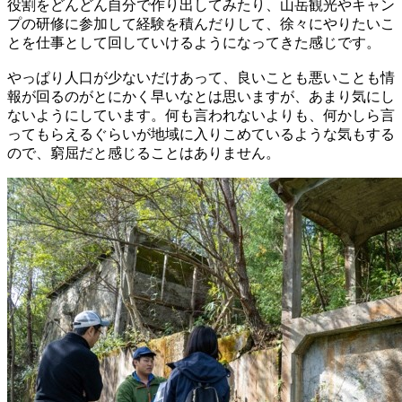
役割をどんどん自分で作り出してみたり、山岳観光やキャン
プの研修に参加して経験を積んだりして、徐々にやりたいこ
とを仕事として回していけるようになってきた感じです。
やっぱり人口が少ないだけあって、良いことも悪いことも情
報が回るのがとにかく早いなとは思いますが、あまり気にし
ないようにしています。何も言われないよりも、何かしら言
ってもらえるぐらいが地域に入りこめているような気もする
ので、窮屈だと感じることはありません。