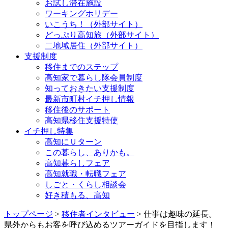
お試し滞在施設
ワーキングホリデー
いこうち！（外部サイト）
どっぷり高知旅（外部サイト）
二地域居住（外部サイト）
支援制度
移住までのステップ
高知家で暮らし隊会員制度
知っておきたい支援制度
最新市町村イチ押し情報
移住後のサポート
高知県移住支援特使
イチ押し特集
高知にＵターン
この暮らし、ありかも。
高知暮らしフェア
高知就職・転職フェア
しごと・くらし相談会
好き積もる、高知
トップページ
>
移住者インタビュー
> 仕事は趣味の延長。
県外からもお客を呼び込めるツアーガイドを目指します！