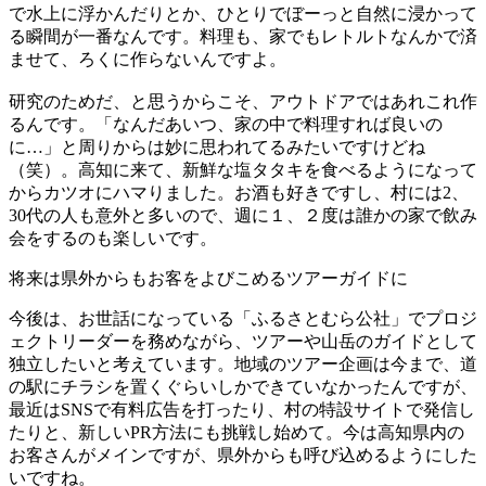
で水上に浮かんだりとか、ひとりでぼーっと自然に浸かって
る瞬間が一番なんです。料理も、家でもレトルトなんかで済
ませて、ろくに作らないんですよ。
研究のためだ、と思うからこそ、アウトドアではあれこれ作
るんです。「なんだあいつ、家の中で料理すれば良いの
に…」と周りからは妙に思われてるみたいですけどね
（笑）。高知に来て、新鮮な塩タタキを食べるようになって
からカツオにハマりました。お酒も好きですし、村には2、
30代の人も意外と多いので、週に１、２度は誰かの家で飲み
会をするのも楽しいです。
将来は県外からもお客をよびこめるツアーガイドに
今後は、お世話になっている「ふるさとむら公社」でプロジ
ェクトリーダーを務めながら、ツアーや山岳のガイドとして
独立したいと考えています。地域のツアー企画は今まで、道
の駅にチラシを置くぐらいしかできていなかったんですが、
最近はSNSで有料広告を打ったり、村の特設サイトで発信し
たりと、新しいPR方法にも挑戦し始めて。今は高知県内の
お客さんがメインですが、県外からも呼び込めるようにした
いですね。