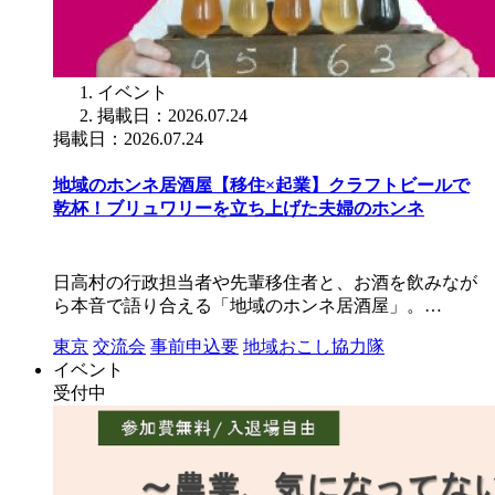
イベント
掲載日：2026.07.24
掲載日：2026.07.24
地域のホンネ居酒屋【移住×起業】クラフトビールで
乾杯！ブリュワリーを立ち上げた夫婦のホンネ
日高村の行政担当者や先輩移住者と、お酒を飲みなが
ら本音で語り合える「地域のホンネ居酒屋」。…
東京
交流会
事前申込要
地域おこし協力隊
イベント
受付中