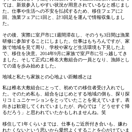
ては、新規参入しやすい状況が用意されているなと感じまし
た。仕事や生活への不安を払拭するため、移住フェアに2
回、漁業フェアに1回と、計3回足を運んで情報収集しまし
た。
その後、実際に室戸市に1週間滞在し、そのうち3日間は漁業
研修に参加することにしました。仕事はもちろんですが、家
族で地域を見て周り、学校や家など生活環境も下見した上
で、移住を決意。2014年9月に家族で室戸市に引っ越してき
ました。そして正式に椎名大敷組合の一員となり、漁師とし
ての道を歩み始めました。
地域と私たち家族との心地よい距離感とは
私は椎名大敷組合にとって、初めての移住者受け入れでし
た。そのため私も、組合をはじめとする地域の側も、探り探
りコミュニケーションをとっていたことを覚えています。表
向きは歓迎してくれていましたが、内心では「どうせすぐ帰
るだろう」と思われていたかもしれませんね。笑
移住して1年くらいまでは、仕事もご近所付き合いも、嫌わ
れたくないという思いから愛想よくすることを心がけていま