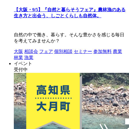
【大阪・9/5】『自然と暮らそうフェア』農林漁のある
生き方と出会う、しごとくらしも自然体。
自然の中で働き、暮らす。そんな豊かさを感じる毎日
を考えてみませんか？
大阪
相談会
フェア
個別相談
セミナー
参加無料
農業
林業
漁業
イベント
受付中