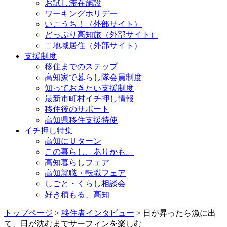
お試し滞在施設
ワーキングホリデー
いこうち！（外部サイト）
どっぷり高知旅（外部サイト）
二地域居住（外部サイト）
支援制度
移住までのステップ
高知家で暮らし隊会員制度
知っておきたい支援制度
最新市町村イチ押し情報
移住後のサポート
高知県移住支援特使
イチ押し特集
高知にＵターン
この暮らし、ありかも。
高知暮らしフェア
高知就職・転職フェア
しごと・くらし相談会
好き積もる、高知
トップページ
>
移住者インタビュー
> 日が昇ったら漁に出
て、日が沈むまでサーフィンを楽しむ