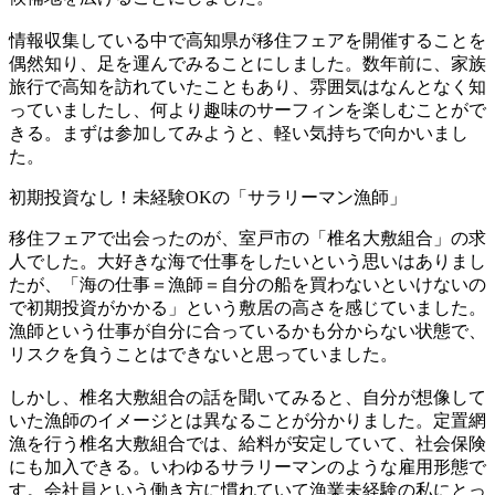
情報収集している中で高知県が移住フェアを開催することを
偶然知り、足を運んでみることにしました。数年前に、家族
旅行で高知を訪れていたこともあり、雰囲気はなんとなく知
っていましたし、何より趣味のサーフィンを楽しむことがで
きる。まずは参加してみようと、軽い気持ちで向かいまし
た。
初期投資なし！未経験OKの「サラリーマン漁師」
移住フェアで出会ったのが、室戸市の「椎名大敷組合」の求
人でした。大好きな海で仕事をしたいという思いはありまし
たが、「海の仕事＝漁師＝自分の船を買わないといけないの
で初期投資がかかる」という敷居の高さを感じていました。
漁師という仕事が自分に合っているかも分からない状態で、
リスクを負うことはできないと思っていました。
しかし、椎名大敷組合の話を聞いてみると、自分が想像して
いた漁師のイメージとは異なることが分かりました。定置網
漁を行う椎名大敷組合では、給料が安定していて、社会保険
にも加入できる。いわゆるサラリーマンのような雇用形態で
す。会社員という働き方に慣れていて漁業未経験の私にとっ