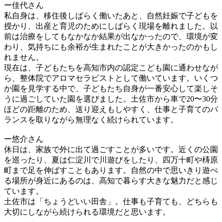
ー佳代さん
私自身は、移住後しばらく働いたあと、自然妊娠で子どもを
授かり、出産と育児のためにしばらく現場を離れました。以
前は治療をしてもなかなか結果が出なかったので、環境が変
わり、気持ちにも余裕が生まれたことが大きかったのかもし
れません。
現在は、子どもたちを高知市内の認定こども園に通わせなが
ら、整体院でアロマセラピストとして働いています。いくつ
か園を見学する中で、子どもたち自身が一番安心して楽しそ
うに過ごしていた園を選びました。土佐市から車で20〜30分
ほどの距離のため、送り迎えもしやすく、仕事と子育てのバ
ランスを取りながら無理なく続けられています。
ー悠介さん
休日は、家族で外に出て過ごすことが多いです。近くの公園
を巡ったり、夏は仁淀川で川遊びをしたり、四万十町や梼原
町まで足を伸ばすこともあります。自然の中で思いきり遊べ
る場所が身近にあるのは、高知で暮らす大きな魅力だと感じ
ています。
土佐市は「ちょうどいい田舎」。仕事も子育ても、どちらも
大切にしながら続けられる環境だと思います。