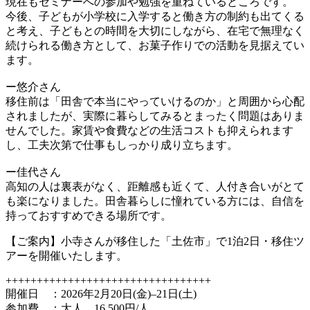
現在もセミナーへの参加や勉強を重ねているところです。
今後、子どもが小学校に入学すると働き方の制約も出てくる
と考え、子どもとの時間を大切にしながら、在宅で無理なく
続けられる働き方として、お菓子作りでの活動を見据えてい
ます。
ー悠介さん
移住前は「田舎で本当にやっていけるのか」と周囲から心配
されましたが、実際に暮らしてみるとまったく問題はありま
せんでした。家賃や食費などの生活コストも抑えられます
し、工夫次第で仕事もしっかり成り立ちます。
ー佳代さん
高知の人は裏表がなく、距離感も近くて、人付き合いがとて
も楽になりました。田舎暮らしに憧れている方には、自信を
持っておすすめできる場所です。
【ご案内】小寺さんが移住した「土佐市」で1泊2日・移住ツ
アーを開催いたします。
+++++++++++++++++++++++++++++++++
開催日 ：2026年2月20日(金)–21日(土)
参加費 ：大人…16,500円/人