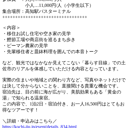
小人…11,000円/人（小学生以下）
集合場所：高知駅バスターミナル
+++++++++++++++++++++++++++++++++
＜内容＞
・移住お試し住宅や空き家の見学
・鰹節工場や商店街を巡るまち歩き
・ピーマン農家の見学
・先輩移住者と皿鉢料理を囲んでの本音トーク
など、観光ではなかなか見えてこない「暮らす目線」での土
佐市のリアルを体感していただける内容となっています。
実際の住まいや地域との関わり方など、写真やネットだけで
は決して分からないことを、直接聞ける貴重な機会です。
宿泊先は、目の前に海が広がり、美肌効果もある「黄金の
湯」で知られる温泉宿。
この内容で、1泊2日・宿泊付き、お一人16,500円はとてもお
得なツアーです！
＼詳細・申込みはこちら／
https://kochi-iju.jp/event/details_834.html