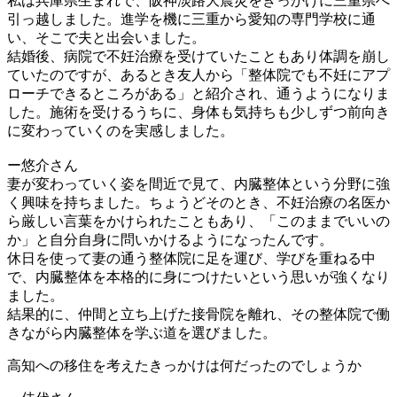
私は兵庫県生まれで、阪神淡路大震災をきっかけに三重県へ
引っ越しました。進学を機に三重から愛知の専門学校に通
い、そこで夫と出会いました。
結婚後、病院で不妊治療を受けていたこともあり体調を崩し
ていたのですが、あるとき友人から「整体院でも不妊にアプ
ローチできるところがある」と紹介され、通うようになりま
した。施術を受けるうちに、身体も気持ちも少しずつ前向き
に変わっていくのを実感しました。
ー悠介さん
妻が変わっていく姿を間近で見て、内臓整体という分野に強
く興味を持ちました。ちょうどそのとき、不妊治療の名医か
ら厳しい言葉をかけられたこともあり、「このままでいいの
か」と自分自身に問いかけるようになったんです。
休日を使って妻の通う整体院に足を運び、学びを重ねる中
で、内臓整体を本格的に身につけたいという思いが強くなり
ました。
結果的に、仲間と立ち上げた接骨院を離れ、その整体院で働
きながら内臓整体を学ぶ道を選びました。
高知への移住を考えたきっかけは何だったのでしょうか