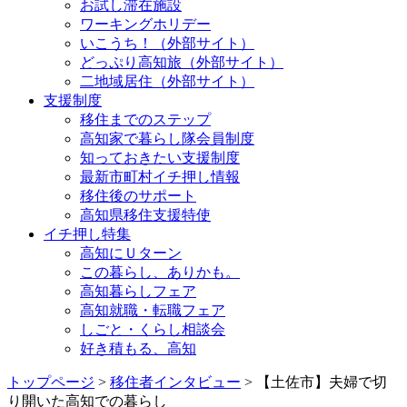
お試し滞在施設
ワーキングホリデー
いこうち！（外部サイト）
どっぷり高知旅（外部サイト）
二地域居住（外部サイト）
支援制度
移住までのステップ
高知家で暮らし隊会員制度
知っておきたい支援制度
最新市町村イチ押し情報
移住後のサポート
高知県移住支援特使
イチ押し特集
高知にＵターン
この暮らし、ありかも。
高知暮らしフェア
高知就職・転職フェア
しごと・くらし相談会
好き積もる、高知
トップページ
>
移住者インタビュー
> 【土佐市】夫婦で切
り開いた高知での暮らし