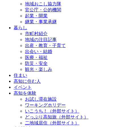
地域おこし協力隊
官公庁・公的機関
起業・開業
継業・事業承継
暮らし
市町村紹介
地域の注目記事
出産・教育・子育て
出会い・結婚
医療・福祉
防災・安全
観光・楽しみ
住まい
高知に住む人
イベント
高知を体験
お試し滞在施設
ワーキングホリデー
いこうち！（外部サイト）
どっぷり高知旅（外部サイト）
二地域居住（外部サイト）