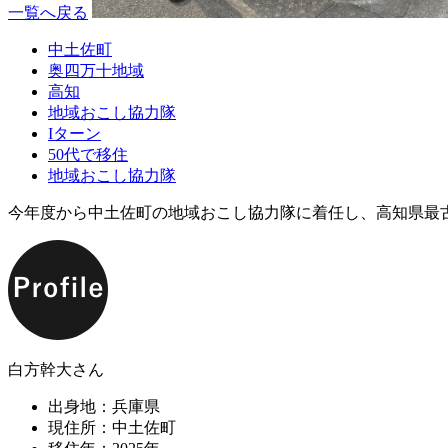
一覧へ戻る
中土佐町
奥四万十地域
高知
地域おこし協力隊
Iターン
50代で移住
地域おこし協力隊
今年度から中土佐町の地域おこし協力隊に着任し、高知県最
白方幹大さん
出身地：兵庫県
現住所：中土佐町