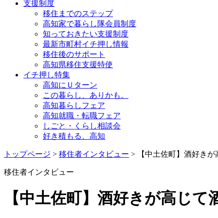
支援制度
移住までのステップ
高知家で暮らし隊会員制度
知っておきたい支援制度
最新市町村イチ押し情報
移住後のサポート
高知県移住支援特使
イチ押し特集
高知にＵターン
この暮らし、ありかも。
高知暮らしフェア
高知就職・転職フェア
しごと・くらし相談会
好き積もる、高知
トップページ
>
移住者インタビュー
> 【中土佐町】酒好き
移住者インタビュー
【中土佐町】酒好きが高じて