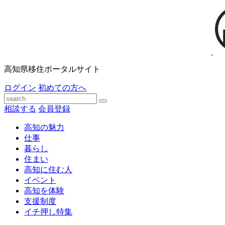
高知県移住ポータルサイト
ログイン
初めての方へ
相談する
会員登録
高知の魅力
仕事
暮らし
住まい
高知に住む人
イベント
高知を体験
支援制度
イチ押し特集