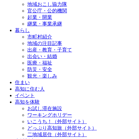
地域おこし協力隊
官公庁・公的機関
起業・開業
継業・事業承継
暮らし
市町村紹介
地域の注目記事
出産・教育・子育て
出会い・結婚
医療・福祉
防災・安全
観光・楽しみ
住まい
高知に住む人
イベント
高知を体験
お試し滞在施設
ワーキングホリデー
いこうち！（外部サイト）
どっぷり高知旅（外部サイト）
二地域居住（外部サイト）