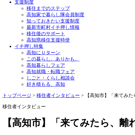
支援制度
移住までのステップ
高知家で暮らし隊会員制度
知っておきたい支援制度
最新市町村イチ押し情報
移住後のサポート
高知県移住支援特使
イチ押し特集
高知にＵターン
この暮らし、ありかも。
高知暮らしフェア
高知就職・転職フェア
しごと・くらし相談会
好き積もる、高知
トップページ
>
移住者インタビュー
> 【高知市】「来てみ
移住者インタビュー
【高知市】「来てみたら、離