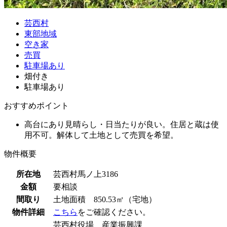
芸西村
東部地域
空き家
売買
駐車場あり
畑付き
駐車場あり
おすすめポイント
高台にあり見晴らし・日当たりが良い。住居と蔵は使
用不可。解体して土地として売買を希望。
物件概要
所在地
芸西村馬ノ上3186
金額
要相談
間取り
土地面積 850.53㎡（宅地）
物件詳細
こちら
をご確認ください。
芸西村役場 産業振興課