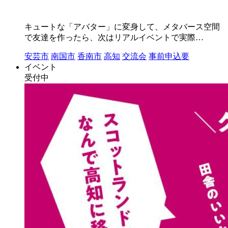
キュートな「アバター」に変身して、メタバース空間
で友達を作ったら、次はリアルイベントで実際…
安芸市
南国市
香南市
高知
交流会
事前申込要
イベント
受付中