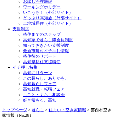
お試し滞在施設
ワーキングホリデー
いこうち！（外部サイト）
どっぷり高知旅（外部サイト）
二地域居住（外部サイト）
支援制度
移住までのステップ
高知家で暮らし隊会員制度
知っておきたい支援制度
最新市町村イチ押し情報
移住後のサポート
高知県移住支援特使
イチ押し特集
高知にＵターン
この暮らし、ありかも。
高知暮らしフェア
高知就職・転職フェア
しごと・くらし相談会
好き積もる、高知
トップページ
>
暮らし
>
住まい・空き家情報
> 芸西村空き
家情報（No.28）