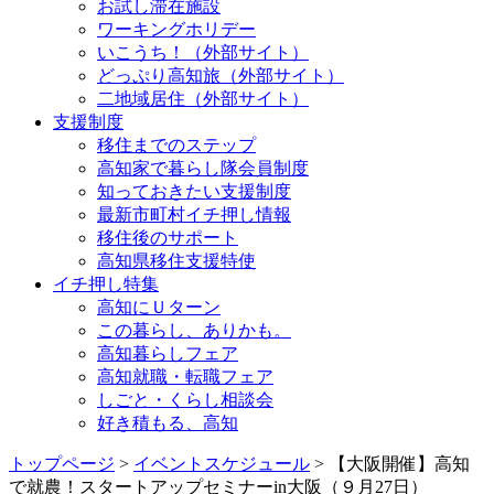
お試し滞在施設
ワーキングホリデー
いこうち！（外部サイト）
どっぷり高知旅（外部サイト）
二地域居住（外部サイト）
支援制度
移住までのステップ
高知家で暮らし隊会員制度
知っておきたい支援制度
最新市町村イチ押し情報
移住後のサポート
高知県移住支援特使
イチ押し特集
高知にＵターン
この暮らし、ありかも。
高知暮らしフェア
高知就職・転職フェア
しごと・くらし相談会
好き積もる、高知
トップページ
>
イベントスケジュール
> 【大阪開催】高知
で就農！スタートアップセミナーin大阪（９月27日）