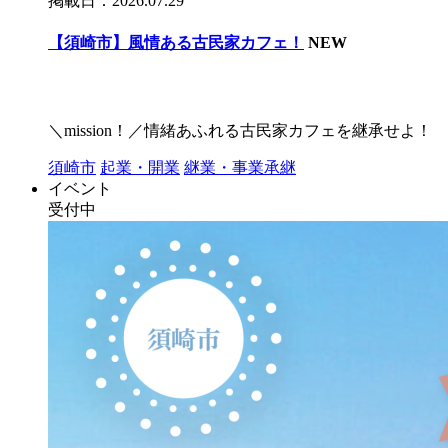
掲載日：2026.07.29
【須崎市】風情ある古民家カフェ！
NEW
＼mission！／情緒あふれる古民家カフェを継承せよ！
須崎市
起業・開業
継業・事業承継
イベント
受付中