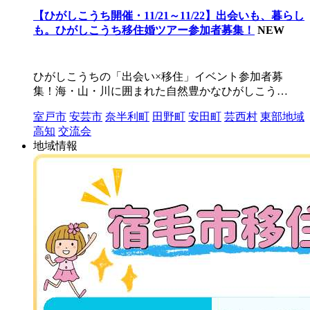
【ひがしこうち開催・11/21～11/22】出会いも、暮らし
も。ひがしこうち移住婚ツアー参加者募集！
NEW
ひがしこうちの「出会い×移住」イベント参加者募
集！海・山・川に囲まれた自然豊かなひがしこう…
室戸市
安芸市
奈半利町
田野町
安田町
芸西村
東部地域
高知
交流会
地域情報