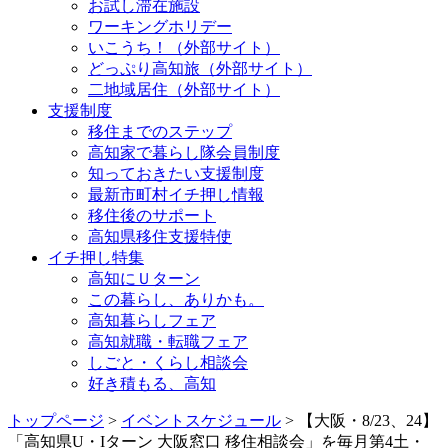
お試し滞在施設
ワーキングホリデー
いこうち！（外部サイト）
どっぷり高知旅（外部サイト）
二地域居住（外部サイト）
支援制度
移住までのステップ
高知家で暮らし隊会員制度
知っておきたい支援制度
最新市町村イチ押し情報
移住後のサポート
高知県移住支援特使
イチ押し特集
高知にＵターン
この暮らし、ありかも。
高知暮らしフェア
高知就職・転職フェア
しごと・くらし相談会
好き積もる、高知
トップページ
>
イベントスケジュール
> 【大阪・8/23、24】
「高知県U・Iターン 大阪窓口 移住相談会」を毎月第4土・