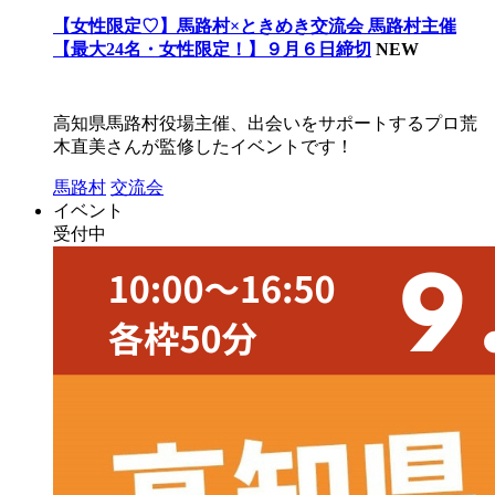
【女性限定♡】馬路村×ときめき交流会 馬路村主催
【最大24名・女性限定！】９月６日締切
NEW
高知県馬路村役場主催、出会いをサポートするプロ荒
木直美さんが監修したイベントです！
馬路村
交流会
イベント
受付中