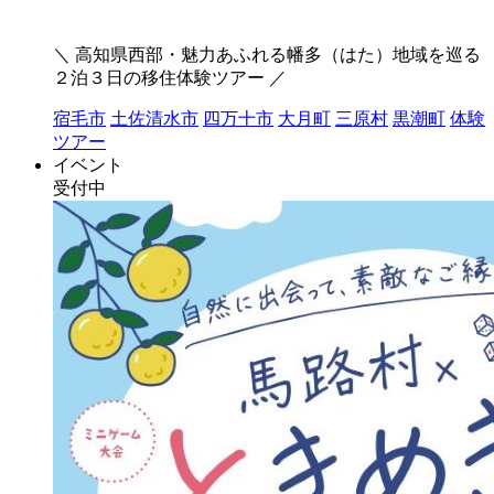
＼ 高知県西部・魅力あふれる幡多（はた）地域を巡る
２泊３日の移住体験ツアー ／
宿毛市
土佐清水市
四万十市
大月町
三原村
黒潮町
体験
ツアー
イベント
受付中