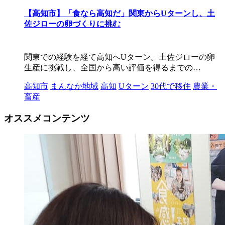
【高知市】「食なら高知だ」関東からUターンし、土
佐ジローの卵づくりに挑む
関東での経験を経て高知へUターン。土佐ジローの卵
生産に挑戦し、全国から高い評価を得るまでの…
高知市
まんなか地域
高知
Uターン
30代で移住
農業・
畜産
オススメコンテンツ