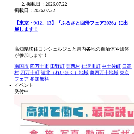
掲載日：2026.07.22
掲載日：2026.07.22
【東京・9/12、13】『ふるさと回帰フェア2026』に出
展します！
高知県移住コンシェルジュと県内各地の自治体や団体
が参加します！
南国市
四万十市
田野町
芸西村
仁淀川町
中土佐町
日高
村
四万十町
嶺北（れいほく）地域
奥四万十地域
東京
フェア
参加無料
イベント
受付中