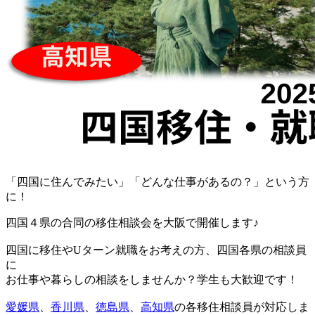
「四国に住んでみたい」「どんな仕事があるの？」という方
に！
四国４県の合同の移住相談会を大阪で開催します♪
四国に移住やUターン就職をお考えの方、四国各県の相談員
に
お仕事や暮らしの相談をしませんか？学生も大歓迎です！
愛媛県
、
香川県
、
徳島県
、
高知県
の各移住相談員が対応しま