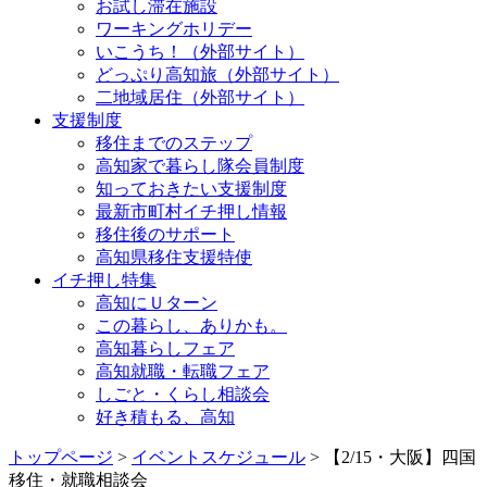
お試し滞在施設
ワーキングホリデー
いこうち！（外部サイト）
どっぷり高知旅（外部サイト）
二地域居住（外部サイト）
支援制度
移住までのステップ
高知家で暮らし隊会員制度
知っておきたい支援制度
最新市町村イチ押し情報
移住後のサポート
高知県移住支援特使
イチ押し特集
高知にＵターン
この暮らし、ありかも。
高知暮らしフェア
高知就職・転職フェア
しごと・くらし相談会
好き積もる、高知
トップページ
>
イベントスケジュール
> 【2/15・大阪】四国
移住・就職相談会