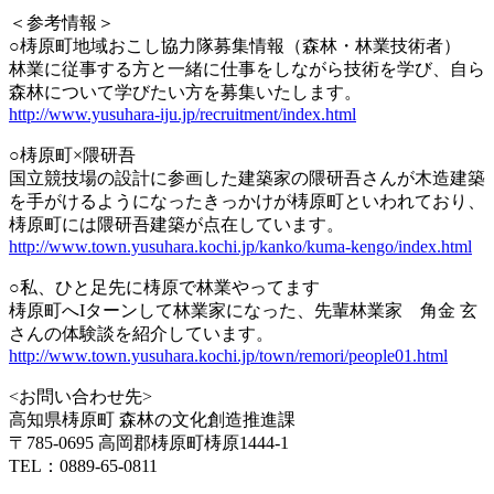
＜参考情報＞
○梼原町地域おこし協力隊募集情報（森林・林業技術者）
林業に従事する方と一緒に仕事をしながら技術を学び、自ら
森林について学びたい方を募集いたします。
http://www.yusuhara-iju.jp/recruitment/index.html
○梼原町×隈研吾
国立競技場の設計に参画した建築家の隈研吾さんが木造建築
を手がけるようになったきっかけが梼原町といわれており、
梼原町には隈研吾建築が点在しています。
http://www.town.yusuhara.kochi.jp/kanko/kuma-kengo/index.html
○私、ひと足先に梼原で林業やってます
梼原町へIターンして林業家になった、先輩林業家 角金 玄
さんの体験談を紹介しています。
http://www.town.yusuhara.kochi.jp/town/remori/people01.html
<お問い合わせ先>
高知県梼原町 森林の文化創造推進課
〒785-0695 高岡郡梼原町梼原1444-1
TEL：0889-65-0811