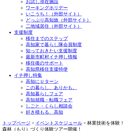
お試し滞在施設
ワーキングホリデー
いこうち！（外部サイト）
どっぷり高知旅（外部サイト）
二地域居住（外部サイト）
支援制度
移住までのステップ
高知家で暮らし隊会員制度
知っておきたい支援制度
最新市町村イチ押し情報
移住後のサポート
高知県移住支援特使
イチ押し特集
高知にＵターン
この暮らし、ありかも。
高知暮らしフェア
高知就職・転職フェア
しごと・くらし相談会
好き積もる、高知
トップページ
>
イベントスケジュール
> 林業技術を体験！
森林（もり）づくり体験ツアー開催！