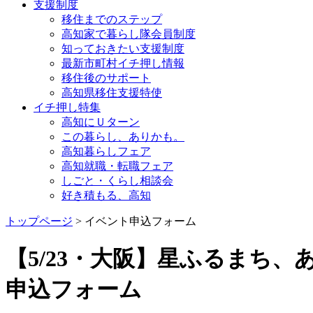
支援制度
移住までのステップ
高知家で暮らし隊会員制度
知っておきたい支援制度
最新市町村イチ押し情報
移住後のサポート
高知県移住支援特使
イチ押し特集
高知にＵターン
この暮らし、ありかも。
高知暮らしフェア
高知就職・転職フェア
しごと・くらし相談会
好き積もる、高知
トップページ
> イベント申込フォーム
【5/23・大阪】星ふるまち
申込フォーム