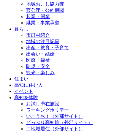
地域おこし協力隊
官公庁・公的機関
起業・開業
継業・事業承継
暮らし
市町村紹介
地域の注目記事
出産・教育・子育て
出会い・結婚
医療・福祉
防災・安全
観光・楽しみ
住まい
高知に住む人
イベント
高知を体験
お試し滞在施設
ワーキングホリデー
いこうち！（外部サイト）
どっぷり高知旅（外部サイト）
二地域居住（外部サイト）