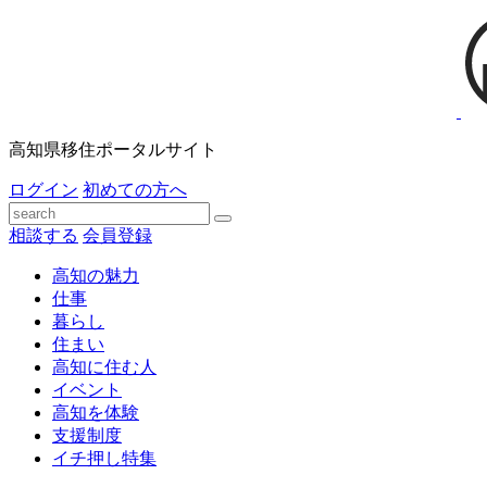
高知県移住ポータルサイト
ログイン
初めての方へ
相談する
会員登録
高知の魅力
仕事
暮らし
住まい
高知に住む人
イベント
高知を体験
支援制度
イチ押し特集