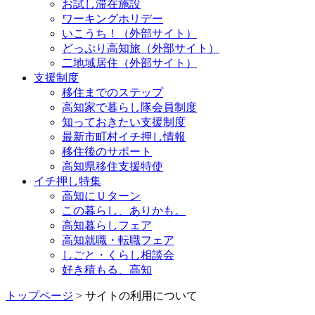
お試し滞在施設
ワーキングホリデー
いこうち！（外部サイト）
どっぷり高知旅（外部サイト）
二地域居住（外部サイト）
支援制度
移住までのステップ
高知家で暮らし隊会員制度
知っておきたい支援制度
最新市町村イチ押し情報
移住後のサポート
高知県移住支援特使
イチ押し特集
高知にＵターン
この暮らし、ありかも。
高知暮らしフェア
高知就職・転職フェア
しごと・くらし相談会
好き積もる、高知
トップページ
> サイトの利用について