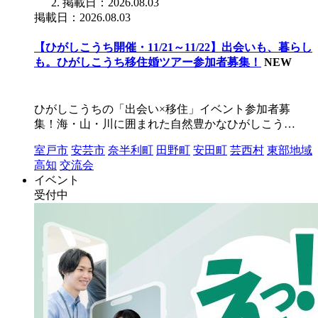
掲載日：2026.08.03
掲載日：2026.08.03
【ひがしこうち開催・11/21～11/22】出会いも、暮らし
も。ひがしこうち移住婚ツアー参加者募集！
NEW
ひがしこうちの「出会い×移住」イベント参加者募
集！海・山・川に囲まれた自然豊かなひがしこう…
室戸市
安芸市
奈半利町
田野町
安田町
芸西村
東部地域
高知
交流会
イベント
受付中