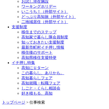
お試し滞在施設
ワーキングホリデー
いこうち！（外部サイト）
どっぷり高知旅（外部サイト）
二地域居住（外部サイト）
支援制度
移住までのステップ
高知家で暮らし隊会員制度
知っておきたい支援制度
最新市町村イチ押し情報
移住後のサポート
高知県移住支援特使
イチ押し特集
高知にＵターン
この暮らし、ありかも。
高知暮らしフェア
高知就職・転職フェア
しごと・くらし相談会
好き積もる、高知
トップページ
> 仕事検索