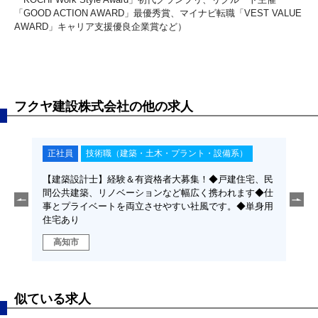
「GOOD ACTION AWARD」最優秀賞、マイナビ転職「VEST VALUE
AWARD」キャリア支援優良企業賞など）
フクヤ建設株式会社の他の求人
正社員
技術職（建築・土木・プラント・設備系）
正
優遇！
【建築設計士】経験＆有資格者大募集！◆戸建住宅、民
【施
添い、
間公共建築、リノベーションなど幅広く携われます◆仕
新築
事とプライベートを両立させやすい社風です。◆単身用
事経
住宅あり
高
高知市
似ている求人