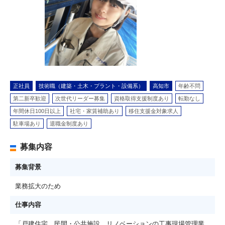
正社員
技術職（建築・土木・プラント・設備系）
高知市
年齢不問
第二新卒歓迎
次世代リーダー募集
資格取得支援制度あり
転勤なし
年間休日100日以上
社宅・家賃補助あり
移住支援金対象求人
駐車場あり
退職金制度あり
募集内容
募集背景
業務拡大のため
仕事内容
「戸建住宅、民間・公共施設、リノベーションの工事現場管理業