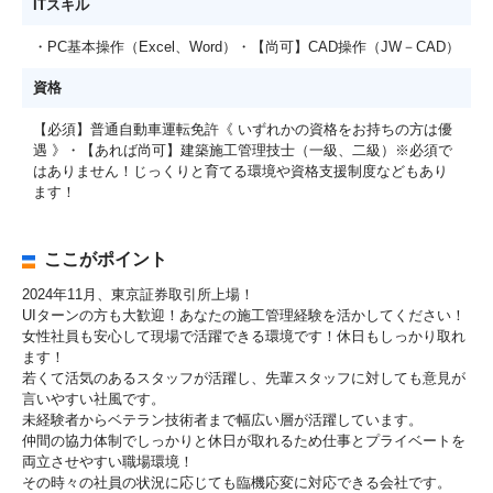
ITスキル
・PC基本操作（Excel、Word）・【尚可】CAD操作（JW－CAD）
資格
【必須】普通自動車運転免許《 いずれかの資格をお持ちの方は優
遇 》・【あれば尚可】建築施工管理技士（一級、二級）※必須で
はありません！じっくりと育てる環境や資格支援制度などもあり
ます！
ここがポイント
2024年11月、東京証券取引所上場！
UIターンの方も大歓迎！あなたの施工管理経験を活かしてください！
女性社員も安心して現場で活躍できる環境です！休日もしっかり取れ
ます！
若くて活気のあるスタッフが活躍し、先輩スタッフに対しても意見が
言いやすい社風です。
未経験者からベテラン技術者まで幅広い層が活躍しています。
仲間の協力体制でしっかりと休日が取れるため仕事とプライベートを
両立させやすい職場環境！
その時々の社員の状況に応じても臨機応変に対応できる会社です。