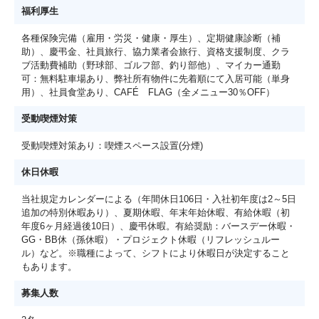
福利厚生
各種保険完備（雇用・労災・健康・厚生）、定期健康診断（補
助）、慶弔金、社員旅行、協力業者会旅行、資格支援制度、クラ
ブ活動費補助（野球部、ゴルフ部、釣り部他）、マイカー通勤
可：無料駐車場あり、弊社所有物件に先着順にて入居可能（単身
用）、社員食堂あり、CAFÉ FLAG（全メニュー30％OFF）
受動喫煙対策
受動喫煙対策あり：喫煙スペース設置(分煙)
休日休暇
当社規定カレンダーによる（年間休日106日・入社初年度は2～5日
追加の特別休暇あり）、夏期休暇、年末年始休暇、有給休暇（初
年度6ヶ月経過後10日）、慶弔休暇。有給奨励：バースデー休暇・
GG・BB休（孫休暇）・プロジェクト休暇（リフレッシュルー
ル）など。※職種によって、シフトにより休暇日が決定すること
もあります。
募集人数