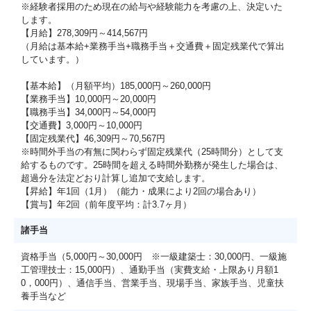
※経験者採用のため現在の給与や経験能力を考慮の上、決定いた
します。
【月給】278,309円～414,567円
（月給は基本給+業務手当+職務手当＋交通費＋固定残業代で算出
しています。）
【基本給】（月額平均）185,000円～260,000円
【業務手当】10,000円～20,000円
【職務手当】34,000円～54,000円
【交通費】3,000円～10,000円
【固定残業代】46,309円～70,567円
※時間外手当の有無に関わらず固定残業代（25時間分）として支
給するものです。25時間を超える時間外勤務が発生した場合は、
超過分を法定どおり計算し追加で支給します。
【昇給】年1回（1月）（能力・成果により2回の場合あり）
【賞与】年2回（前年度平均：計3.7ヶ月）
諸手当
資格手当（5,000円～30,000円 ※一級建築士：30,000円、一級施
工管理技士：15,000円）、通勤手当（実費支給・上限あり月額1
0，000円）、通信手当、営業手当、現場手当、家族手当、児童扶
養手当など