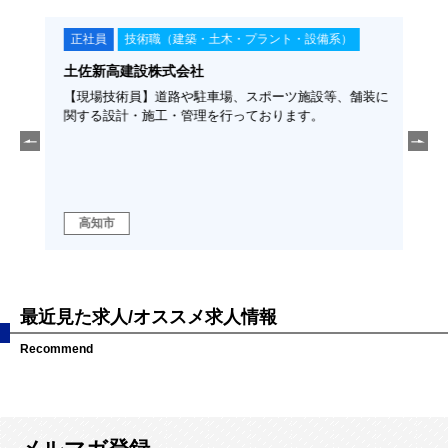
正社員
技術職（建築・土木・プラント・設備系）
正
土佐新高建設株式会社
福留
須◆
【現場技術員】道路や駐車場、スポーツ施設等、舗装に
【土
そ、
関する設計・施工・管理を行っております。
経験
に、こ
勤可
ます！
ラの
高
高知市
域
最近見た求人/オススメ求人情報
Recommend