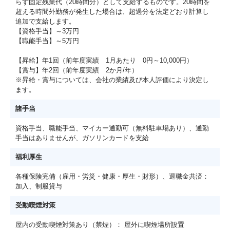
らず固定残業代（20時間分）として支給するものです。20時間を
超える時間外勤務が発生した場合は、超過分を法定どおり計算し
追加で支給します。
【資格手当】～3万円
【職能手当】～5万円
【昇給】年1回（前年度実績 1月あたり 0円～10,000円）
【賞与】年2回（前年度実績 2か月/年）
※昇給・賞与については、会社の業績及び本人評価により決定し
ます。
諸手当
資格手当、職能手当、マイカー通勤可（無料駐車場あり）、通勤
手当はありませんが、ガソリンカードを支給
福利厚生
各種保険完備（雇用・労災・健康・厚生・財形）、退職金共済：
加入、制服貸与
受動喫煙対策
屋内の受動喫煙対策あり（禁煙）： 屋外に喫煙場所設置