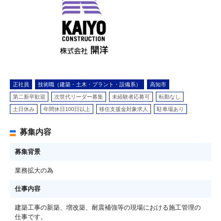
正社員
技術職（建築・土木・プラント・設備系）
高知市
第二新卒歓迎
次世代リーダー募集
未経験者応募可
転勤なし
土日休み
年間休日100日以上
移住支援金対象求人
駐車場あり
募集内容
募集背景
業務拡大の為
仕事内容
建築工事の新築、増改築、耐震補強等の現場における施工管理の
仕事です。