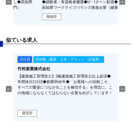
高知県
◆経験者・有資格者優遇◆U・Iターン歓迎◆転勤なし◆
者優
高知県ワークライフバランス推進企業（健康経営部門）
ワー
高知市
高
似ている求人
正社員
技術職（建築・土木・プラント・設備系）
正
土佐新高建設株式会社
福留
須◆
【現場技術員】道路や駐車場、スポーツ施設等、舗装に
【土
こそ、
関する設計・施工・管理を行っております。
経験
に、こ
勤可
ます！
ラの
高
高知市
域