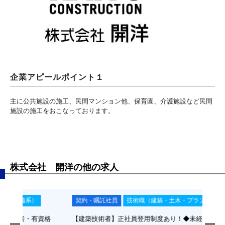
企業アピールポイント１
主に公共施設の施工、民間マンション他、保育園、介護施設など民間
施設の施工をおこなっております。
株式会社 開洋の他の求人
契約・嘱託社員
技術職（建築・土木・プラント・設備系）
正
資格
【建築技術者】正社員登用制度あり！◆未経験者応募可
【型