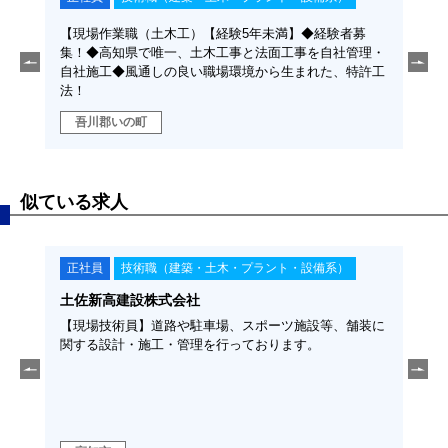
者募
【現場作業職（土木工）【経験5年未満】◆経験者募
【施
管理・
集！◆高知県で唯一、土木工事と法面工事を自社管理・
事と
特許工
自社施工◆風通しの良い職場環境から生まれた、特許工
No
法！
吾
吾川郡いの町
似ている求人
正社員
技術職（建築・土木・プラント・設備系）
正
土佐新高建設株式会社
福留
須◆
【現場技術員】道路や駐車場、スポーツ施設等、舗装に
【土
そ、
関する設計・施工・管理を行っております。
経験
に、こ
勤可
ます！
ラの