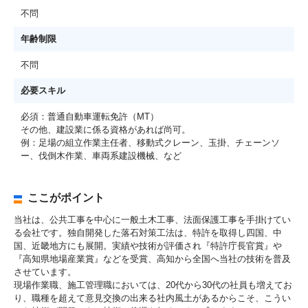
不問
年齢制限
不問
必要スキル
必須：普通自動車運転免許（MT）
その他、建設業に係る資格があれば尚可。
例：足場の組立作業主任者、移動式クレーン、玉掛、チェーンソ
ー、伐倒木作業、車両系建設機械、など
ここがポイント
当社は、公共工事を中心に一般土木工事、法面保護工事を手掛けてい
る会社です。独自開発した落石対策工法は、特許を取得し四国、中
国、近畿地方にも展開。実績や技術が評価され『特許庁長官賞』や
『高知県地場産業賞』などを受賞、高知から全国へ当社の技術を普及
させています。
現場作業職、施工管理職においては、20代から30代の社員も増えてお
り、職種を超えて意見交換の出来る社内風土があるからこそ、こうい