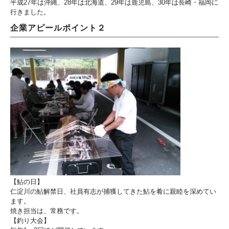
平成27年は沖縄、28年は北海道、29年は鹿児島、30年は長崎・福岡に
行きました。
企業アピールポイント２
【鮎の日】
仁淀川の鮎解禁日、社員有志が捕獲してきた鮎を肴に親睦を深めてい
ます。
焼き担当は、常務です。
【釣り大会】