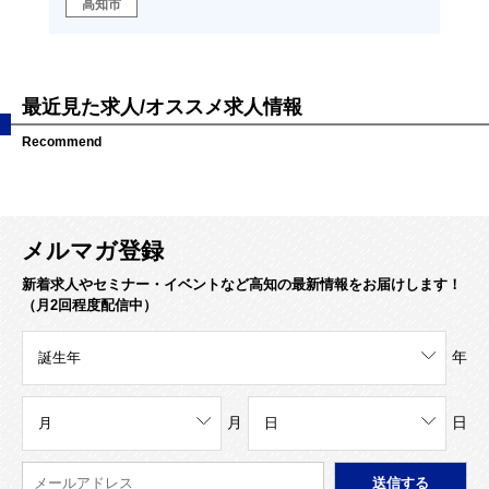
高
高知市
域
最近見た求人/オススメ求人情報
Recommend
メルマガ登録
新着求人やセミナー・イベントなど高知の最新情報をお届けします！
（月2回程度配信中）
年
月
日