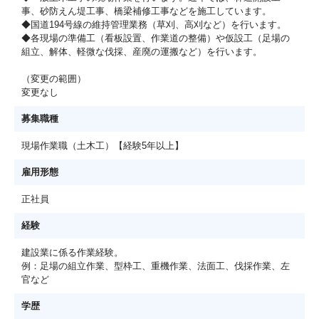
事、砂防えん堤工事、橋梁補修工事などを施工しています。
◆国道194号線の維持管理業務（草刈、高刈など）を行います。
◆各現場の準備工（看板設置、作業道の整備）や仮設工（足場の
組立、解体、軽微な伐採、産廃の運搬など）を行います。
（変更の範囲）
変更なし
募集職種
現場作業職（土木工）【経験5年以上】
雇用形態
正社員
経験
建設業に係る作業経験。
例：足場の組立作業、型枠工、重機作業、法面工、伐採作業、左
官など
学歴