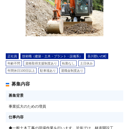
正社員
技術職（建築・土木・プラント・設備系）
吾川郡いの町
年齢不問
資格取得支援制度あり
転勤なし
土日休み
年間休日100日以上
駐車場あり
退職金制度あり
募集内容
募集背景
事業拡大のための増員
仕事内容
◆一般土木工事の現場作業を行います。近年では、林道開設工