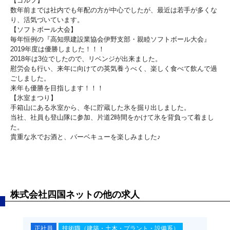
【ゴルフ】
数年前までは社内でも年配の方が中心でしたが、最近は若手が多くな
り、活気づいています。
【ソフトボール大会】
毎年恒例の『高知県建設業協会伊野支部・親睦ソフトボール大会』
2019年度は優勝しました！！！
2018年は3位でしたので、リベンジが出来ました。
慰労会も行い、来年に向けての英気養うべく、楽しく食べて飲んで過
ごしました。
来年も優勝を目指します！！！
【氷室まつり】
手箱山にある氷室から、冬に貯蔵した氷を掘り出しました。
当社、社員も登山隊に参加、片道2時間をかけて氷を背負って着まし
た。
貴重な氷でお酒と、バーベキューを楽しみました♪
株式会社四国ネットの他の求人
正社員
技術職（建築・土木・プラント・設備系）
正