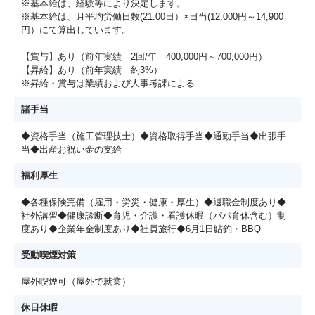
※基本給は、経験等により決定します。
※基本給は、月平均労働日数(21.00日）×日当(12,000円～14,900
円）にて算出しています。
【賞与】あり（前年実績 2回/年 400,000円～700,000円）
【昇給】あり（前年実績 約3%）
※昇給・賞与は業績および人事考課による
諸手当
◆資格手当（施工管理技士）◆資格取得手当◆通勤手当◆出張手
当◆出産お祝い金の支給
福利厚生
◆各種保険完備（雇用・労災・健康・厚生）◆退職金制度あり◆
社外講習◆健康診断◆育児・介護・看護休暇（パパ育休含む）制
度あり◆企業年金制度あり◆社員旅行◆6月1日鮎釣・BBQ
受動喫煙対策
屋外喫煙可（屋外で就業）
休日休暇