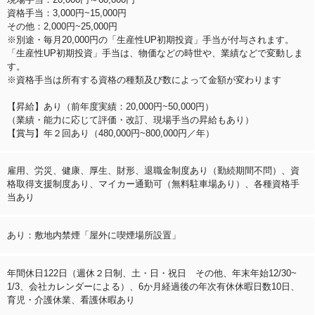
資格手当：3,000円~15,000円
その他：2,000円~25,000円
※別途・毎月20,000円の「生産性UP初期投資」手当が付与されます。
「生産性UP初期投資」手当は、物価などの時世や、業績などで変動しま
す。
※資格手当は所有する資格の種類及び数によって金額が変わります
【昇給】あり（前年度実績：20,000円~50,000円）
（業績・能力に応じて評価・改訂、現場手当の昇給もあり）
【賞与】年２回あり（480,000円~800,000円／年）
雇用、労災、健康、厚生、財形、退職金制度あり（勤続期間不問）、資
格取得支援制度あり、マイカー通勤可（無料駐車場あり）、各種資格手
当あり
あり：敷地内禁煙「屋外に喫煙場所設置」
年間休日122日（週休２日制、土・日・祝日 その他、年末年始12/30~
1/3、会社カレンダーによる）、6か月経過後の年次有休休暇日数10日、
育児・介護休業、看護休暇あり