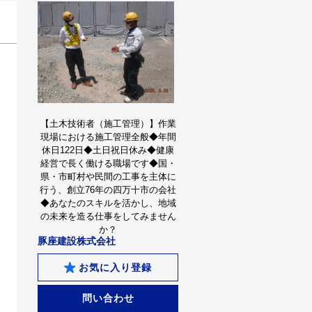
【土木技術者（施工管理）】作業
現場における施工管理全般◆年間
休日122日◆土日祝日休み◆健康
経営で長く働ける職場です◆国・
県・市町村や民間の工事を主体に
行う、創立76年の四万十市の会社
◆あなたのスキルを活かし、地域
の未来を造る仕事をしてみません
か？
豚座建設株式会社
お気に入り登録
問い合わせ