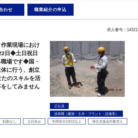
合わせ
職業紹介の申込
求人番号：14321
】作業現場におけ
22日◆土日祝日
る職場です◆国・
主体に行う、創立
なたのスキルを活
事をしてみません
正社員
技術職（建築・土木・プラント・設備系）
転勤なし
土日休み
年間休日100日以上
移住支援金対象求人