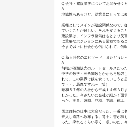
Q.会社・建設業界についてお聞かせく
A.
地域性もあるけど、従業員にとっては
業種としてメインが建設関係なので、
ていくことが難しい。それを変えるこ
建設業は、インフラ整備はもとより災
に重要なポジションにある業種である
今まで以上に社会から信用されて、信
Q.新人時代のエピソード、またどうい
A.
前職が酒類販売のルートセールスだっ
中学の数学・三角関数とかから再勉強
れて、この業界で飯を食っていこうと
で・・。馬鹿ですね～（笑）
昭和５７年の入社から平成１４年３月
しかった。今みたいに会社が細かく面
った。測量、製図、見積、申請、施工
国道維持の仕事は大変だった。一番は
投入し道路へ散布する。背中に雪が積
った。痺れるくらい寒く、眠いのだ。