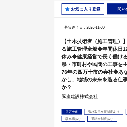
問い
お気に入り登録
募集終了日：2026-11-30
【土木技術者（施工管理）
る施工管理全般◆年間休日1
休み◆健康経営で長く働け
県・市町村や民間の工事を
76年の四万十市の会社◆あ
かし、地域の未来を造る仕
か？
豚座建設株式会社
四万十市
資格取得支援制度あり
駐車場あり
退職金制度あり