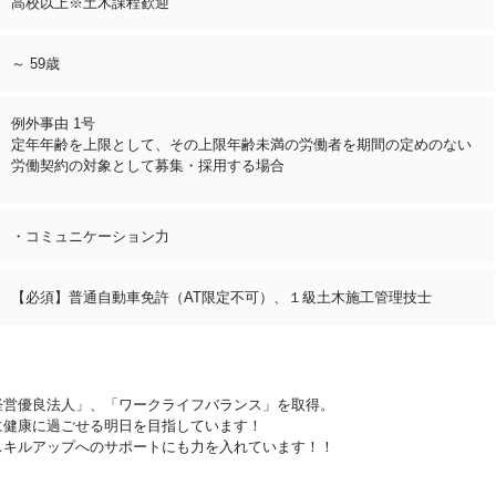
高校以上※土木課程歓迎
～ 59歳
例外事由 1号
定年年齢を上限として、その上限年齢未満の労働者を期間の定めのない
労働契約の対象として募集・採用する場合
・コミュニケーション力
【必須】普通自動車免許（AT限定不可）、１級土木施工管理技士
経営優良法人」、「ワークライフバランス」を取得。
に健康に過ごせる明日を目指しています！
スキルアップへのサポートにも力を入れています！！