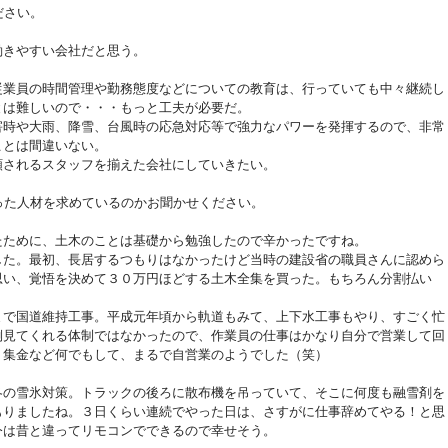
ださい。
働きやすい会社だと思う。
従業員の時間管理や勤務態度などについての教育は、行っていても中々継続し
とは難しいので・・・もっと工夫が必要だ。
害時や大雨、降雪、台風時の応急対応等で強力なパワーを発揮するので、非常
ことは間違いない。
頼されるスタッフを揃えた会社にしていきたい。
った人材を求めているのかお聞かせください。
たために、土木のことは基礎から勉強したので辛かったですね。
した。最初、長居するつもりはなかったけど当時の建設省の職員さんに認めら
思い、覚悟を決めて３０万円ほどする土木全集を買った。もちろん分割払い
まで国道維持工事。平成元年頃から軌道もみて、上下水工事もやり、すごく忙
倒見てくれる体制ではなかったので、作業員の仕事はかなり自分で営業して回
、集金など何でもして、まるで自営業のようでした（笑）
冬の雪氷対策。トラックの後ろに散布機を吊っていて、そこに何度も融雪剤を
もりましたね。３日くらい連続でやった日は、さすがに仕事辞めてやる！と思
今は昔と違ってリモコンでできるので幸せそう。