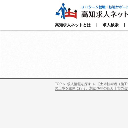
高知求人ネットとは
求人検索
TOP
求人情報を探す
【土木技術者（施工
の工事を主体に行う、創立76年の四万十市の