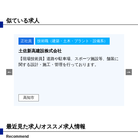
似ている求人
正社員
技術職（建築・土木・プラント・設備系）
正
土佐新高建設株式会社
福留
須◆
【現場技術員】道路や駐車場、スポーツ施設等、舗装に
【土
そ、
関する設計・施工・管理を行っております。
経験
に、こ
勤可
ます！
ラの
高
高知市
域
最近見た求人/オススメ求人情報
Recommend