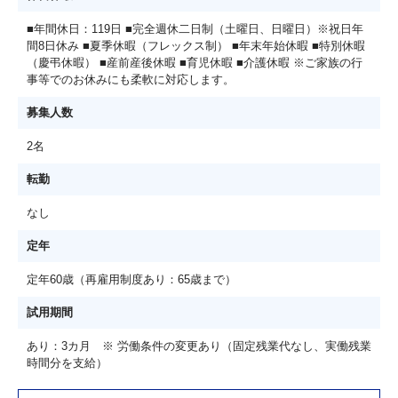
■年間休日：119日 ■完全週休二日制（土曜日、日曜日）※祝日年
間8日休み ■夏季休暇（フレックス制） ■年末年始休暇 ■特別休暇
（慶弔休暇） ■産前産後休暇 ■育児休暇 ■介護休暇 ※ご家族の行
事等でのお休みにも柔軟に対応します。
募集人数
2名
転勤
なし
定年
定年60歳（再雇用制度あり：65歳まで）
試用期間
あり：3カ月 ※ 労働条件の変更あり（固定残業代なし、実働残業
時間分を支給）