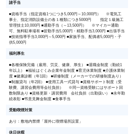
諸手当
■資格手当（指定資格1つにつき5,000円～10,000円） ※電気工
事士、指定消防設備士の各１種類につき5000円 指定１級施工
管理技士10,000円 ■通勤手当（～13,500円） ※マイカー通勤
可、無料駐車場有 ■皆勤手当5,000円・精勤手当3,000円 ■出張手当
■技術指導手当3,000円～5,000円 ■家族手当、配偶者5,000円・子
供5,000円
福利厚生
■各種保険完備（雇用、労災、健康、厚生） ■退職金制度（勤続1
年以上） ■福祉はぐくみ企業年金制度 ■育児休業制度 ■介護休業制
度 ■健康診断（年1回） ■研修制度（メーカーでの研修制度あり）
■制服貸与（年2回） ■使用工具一式貸与 ■資格サポート制度（受
験費、講習会費用等会社負担） ※同一資格受験にはサポート回
数制限あり ■資格更新・講習費用 会社負担（出勤扱い） ■永年勤
続表彰 ■弔意見舞金制度 ■食事手当
受動喫煙対策
あり：敷地内禁煙「屋外に喫煙場所設置」
休日休暇