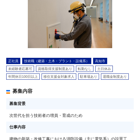
正社員
技術職（建築・土木・プラント・設備系）
高知市
未経験者応募可
資格取得支援制度あり
転勤なし
土日休み
年間休日100日以上
移住支援金対象求人
駐車場あり
退職金制度あり
募集内容
募集背景
次世代を担う技術者の増員・育成のため
仕事内容
建物の新築・改修工事における消防設備（主に電気系）の設置工