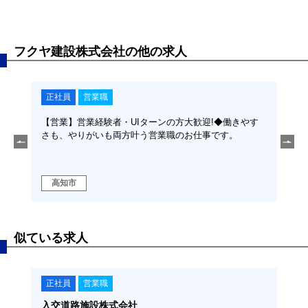
フクヤ建設株式会社の他の求人
正社員
営業職
正
新築住
【営業】営業経験者・UIターンの方大歓迎!◆働きやす
【建
方大歓
さも、やりがいも両方叶う営業職のお仕事です。
間公
事と
住宅
高知市
高
似ている求人
正社員
営業職
正
入交道路施設株式会社
旭ブ