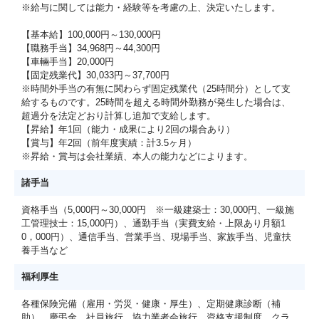
※給与に関しては能力・経験等を考慮の上、決定いたします。
【基本給】100,000円～130,000円
【職務手当】34,968円～44,300円
【車輛手当】20,000円
【固定残業代】30,033円～37,700円
※時間外手当の有無に関わらず固定残業代（25時間分）として支
給するものです。25時間を超える時間外勤務が発生した場合は、
超過分を法定どおり計算し追加で支給します。
【昇給】年1回（能力・成果により2回の場合あり）
【賞与】年2回（前年度実績：計3.5ヶ月）
※昇給・賞与は会社業績、本人の能力などによります。
諸手当
資格手当（5,000円～30,000円 ※一級建築士：30,000円、一級施
工管理技士：15,000円）、通勤手当（実費支給・上限あり月額1
0，000円）、通信手当、営業手当、現場手当、家族手当、児童扶
養手当など
福利厚生
各種保険完備（雇用・労災・健康・厚生）、定期健康診断（補
助）、慶弔金、社員旅行、協力業者会旅行、資格支援制度、クラ