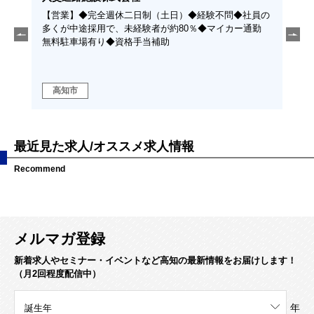
備・太
【営業】◆完全週休二日制（土日）◆経験不問◆社員の
【ル
気設備
多くが中途採用で、未経験者が約80％◆マイカー通勤
時間
するお
無料駐車場有り◆資格手当補助
企業
！
リー
高知市
高
最近見た求人/オススメ求人情報
Recommend
メルマガ登録
新着求人やセミナー・イベントなど高知の最新情報をお届けします！
（月2回程度配信中）
年