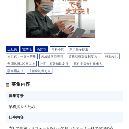
正社員
営業職
高知市
年齢不問
第二新卒歓迎
次世代リーダー募集
未経験者応募可
資格取得支援制度あり
転勤なし
年間休日100日以上
社宅・家賃補助あり
移住支援金対象求人
駐車場あり
退職金制度あり
募集内容
募集背景
業務拡大のため
仕事内容
当社で新築・リフォームを行って頂いたオーナー様のお宅の点