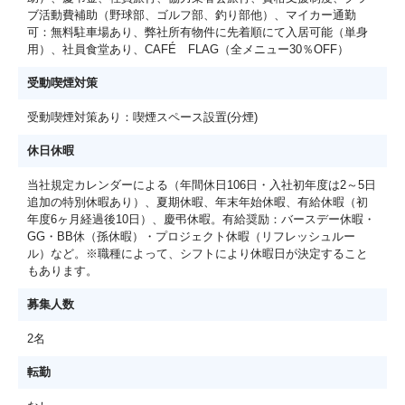
ブ活動費補助（野球部、ゴルフ部、釣り部他）、マイカー通勤
可：無料駐車場あり、弊社所有物件に先着順にて入居可能（単身
用）、社員食堂あり、CAFÉ FLAG（全メニュー30％OFF）
受動喫煙対策
受動喫煙対策あり：喫煙スペース設置(分煙)
休日休暇
当社規定カレンダーによる（年間休日106日・入社初年度は2～5日
追加の特別休暇あり）、夏期休暇、年末年始休暇、有給休暇（初
年度6ヶ月経過後10日）、慶弔休暇。有給奨励：バースデー休暇・
GG・BB休（孫休暇）・プロジェクト休暇（リフレッシュルー
ル）など。※職種によって、シフトにより休暇日が決定すること
もあります。
募集人数
2名
転勤