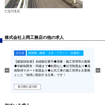
仁淀川支店
株式会社上岡工務店の他の求人
正社員
技術職（建築・土木・プラント・設備系）
正
の業務
【建築技術者】未経験応募可◆測量・施工管理等の業務
【土
ポート
◆年齢制限有：30歳まで◆転勤なし◆社宅制度あり◆資
59
地球に
格取得サポート制度あり◆公共工事の施工管理を主業務
工事
とした「地球に彫刻する仕事」です！
です
吾川郡仁淀川町
高