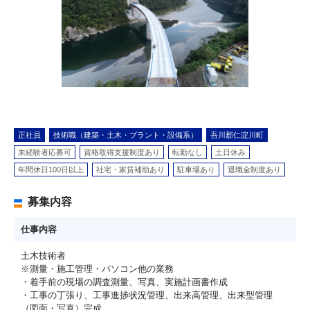
正社員
技術職（建築・土木・プラント・設備系）
吾川郡仁淀川町
未経験者応募可
資格取得支援制度あり
転勤なし
土日休み
年間休日100日以上
社宅・家賃補助あり
駐車場あり
退職金制度あり
募集内容
仕事内容
土木技術者
※測量・施工管理・パソコン他の業務
・着手前の現場の調査測量、写真、実施計画書作成
・工事の丁張り、工事進捗状況管理、出来高管理、出来型管理
（図面・写真）完成