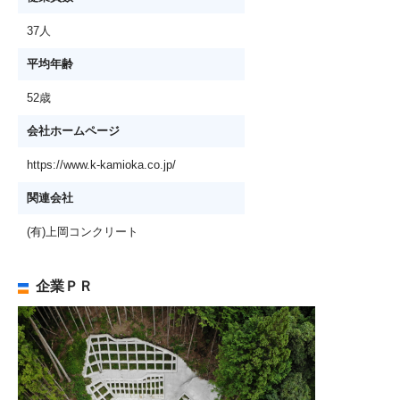
37人
平均年齢
52歳
会社ホームページ
https://www.k-kamioka.co.jp/
関連会社
(有)上岡コンクリート
企業ＰＲ