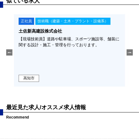
似ている求人
正社員
技術職（建築・土木・プラント・設備系）
正
土佐新高建設株式会社
福留
須◆
【現場技術員】道路や駐車場、スポーツ施設等、舗装に
【土
そ、
関する設計・施工・管理を行っております。
経験
に、こ
勤可
ます！
ラの
高
高知市
域
最近見た求人/オススメ求人情報
Recommend