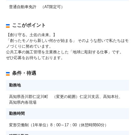
普通自動車免許 （AT限定可）
ここがポイント
【創り守る。土佐の未来。】
「創ったモノから新しい何かが始まる」 そのような想いで私たちはモ
ノづくりに努めています。
公共工事の施工管理を主業務とした「地球に彫刻する仕事」です。
ぜひ応募をお待ちしております。
条件・待遇
勤務地
高知県吾川郡仁淀川町 （変更の範囲）仁淀川支店、高知本社、
高知県内各現場
勤務時間
変形労働制（1年単位）8：00～17：00（休憩時間60分）