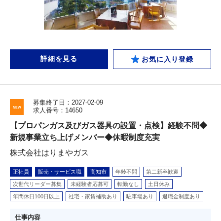
詳細を見る
お気に入り登録
募集終了日：2027-02-09
求人番号：14650
【プロパンガス及びガス器具の設置・点検】経験不問◆
新規事業立ち上げメンバー◆休暇制度充実
株式会社はりまやガス
正社員
販売・サービス職
高知市
年齢不問
第二新卒歓迎
次世代リーダー募集
未経験者応募可
転勤なし
土日休み
年間休日100日以上
社宅・家賃補助あり
駐車場あり
退職金制度あり
仕事内容