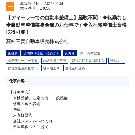
募集終了日：2027-02-09
求人番号：14658
【ディーラーでの自動車整備士】経験不問！◆転勤なし
◆自動車整備業務全般のお仕事です◆入社後整備士資格
取得可能！
高知三菱自動車販売株式会社
正社員
技術職（機械・機器系）
高知市
第二新卒歓迎
次世代リーダー募集
未経験者応募可
資格取得支援制度あり
転勤なし
移住支援金対象求人
駐車場あり
退職金制度あり
仕事内容
【仕事内容】
・車検整備、法定点検、一般整備
・修理内容の説明
・洗車
・お客様対応
・当社システムへの入力
・自動車保険のご提案