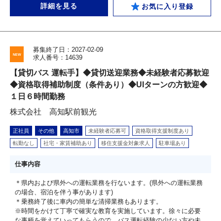
詳細を見る
お気に入り登録
募集終了日：2027-02-09
求人番号：14639
【貸切バス 運転手】◆貸切送迎業務◆未経験者応募歓迎
◆資格取得補助制度（条件あり）◆UIターンの方歓迎◆
１日６時間勤務
株式会社 高知駅前観光
正社員
その他
高知市
未経験者応募可
資格取得支援制度あり
転勤なし
社宅・家賃補助あり
移住支援金対象求人
駐車場あり
仕事内容
＊県内および県外への運転業務を行ないます。(県外への運転業務
の場合、宿泊を伴う事があります)
＊乗務終了後に車内の簡単な清掃業務もあります。
※時間をかけて丁寧で確実な教育を実施しています。徐々に必要
な事柄を覚えていってもらうので、バス運転経験の少ない方や未