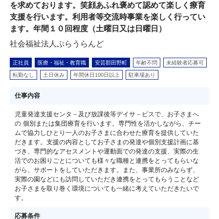
を求めております。笑顔あふれ褒めて認めて楽しく療育
支援を行います。利用者等交流時事業を楽しく行ってい
ます。年間１０回程度（土曜日又は日曜日）
社会福祉法人ぷらうらんど
正社員
医療・福祉・教育職
安芸郡田野町
年齢不問
未経験者応募可
転勤なし
土日休み
年間休日100日以上
駐車場あり
仕事内容
児童発達支援センタ－及び放課後等デイサ－ビスで、お子さまへ
の 個別または集団療育を行います。専門性を活かしながら、チー
ムで協力しひとり一人のお子さまに合わせた療育を提供していた
だきます。支援の内容としてお子さまの発達や個別支援計画に基
づき、専門的なアセスメントや運動面での発達の支援、実際の生
活でのお困りごとについても様々な職種と連携をとってもらいな
がら、サポートをしていただきます。また、事業所のみならず、
実際の園などにも訪問していただき連携をとってもらうことなど
お子さまを取り巻く環境についても一緒に考えていただきたいで
す。
応募条件