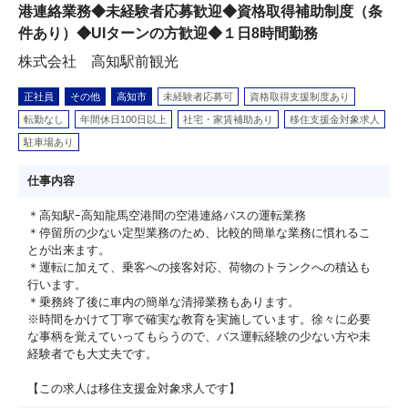
港連絡業務◆未経験者応募歓迎◆資格取得補助制度（条
件あり）◆UIターンの方歓迎◆１日8時間勤務
株式会社 高知駅前観光
正社員
その他
高知市
未経験者応募可
資格取得支援制度あり
転勤なし
年間休日100日以上
社宅・家賃補助あり
移住支援金対象求人
駐車場あり
仕事内容
＊高知駅ｰ高知龍馬空港間の空港連絡バスの運転業務
＊停留所の少ない定型業務のため、比較的簡単な業務に慣れるこ
とが出来ます。
＊運転に加えて、乗客への接客対応、荷物のトランクへの積込も
行います。
＊乗務終了後に車内の簡単な清掃業務もあります。
※時間をかけて丁寧で確実な教育を実施しています。徐々に必要
な事柄を覚えていってもらうので、バス運転経験の少ない方や未
経験者でも大丈夫です。
【この求人は移住支援金対象求人です】