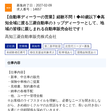
募集終了日：2027-02-09
求人番号：14657
【自動車ディーラーの営業】経験不問！◆40歳以下◆高
知全域に渡る三菱自動車のトップディーラーとして、地
域の皆様に親しまれる自動車販売会社です！
高知三菱自動車販売株式会社
正社員
営業職
高知市
第二新卒歓迎
次世代リーダー募集
未経験者応募可
移住支援金対象求人
駐車場あり
退職金制度あり
仕事内容
【仕事内容】
・新車、中古車の販売
・保険や車検のご提案
・見積書、契約書作成
・納車の各種手配
・他、ユーザー管理全般
※お客様のライフスタイルを理解し、必要なニーズを聞き出しな
がら、きめ細かくクルマのお世話をすることで、長いお付き合い
を通じた信頼関係を深めていきます。