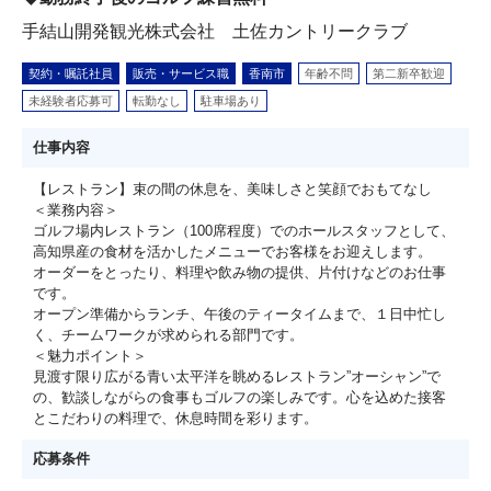
手結山開発観光株式会社 土佐カントリークラブ
契約・嘱託社員
販売・サービス職
香南市
年齢不問
第二新卒歓迎
未経験者応募可
転勤なし
駐車場あり
仕事内容
【レストラン】束の間の休息を、美味しさと笑顔でおもてなし
＜業務内容＞
ゴルフ場内レストラン（100席程度）でのホールスタッフとして、
高知県産の食材を活かしたメニューでお客様をお迎えします。
オーダーをとったり、料理や飲み物の提供、片付けなどのお仕事
です。
オープン準備からランチ、午後のティータイムまで、１日中忙し
く、チームワークが求められる部門です。
＜魅力ポイント＞
見渡す限り広がる青い太平洋を眺めるレストラン”オーシャン”で
の、歓談しながらの食事もゴルフの楽しみです。心を込めた接客
とこだわりの料理で、休息時間を彩ります。
応募条件