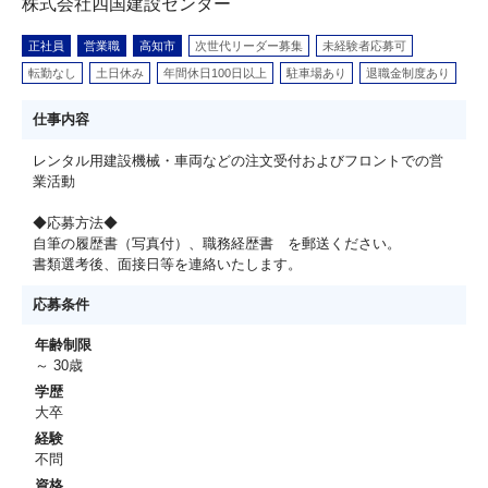
株式会社四国建設センター
正社員
営業職
高知市
次世代リーダー募集
未経験者応募可
転勤なし
土日休み
年間休日100日以上
駐車場あり
退職金制度あり
仕事内容
レンタル用建設機械・車両などの注文受付およびフロントでの営
業活動
◆応募方法◆
自筆の履歴書（写真付）、職務経歴書 を郵送ください。
書類選考後、面接日等を連絡いたします。
応募条件
年齢制限
～ 30歳
学歴
大卒
経験
不問
資格