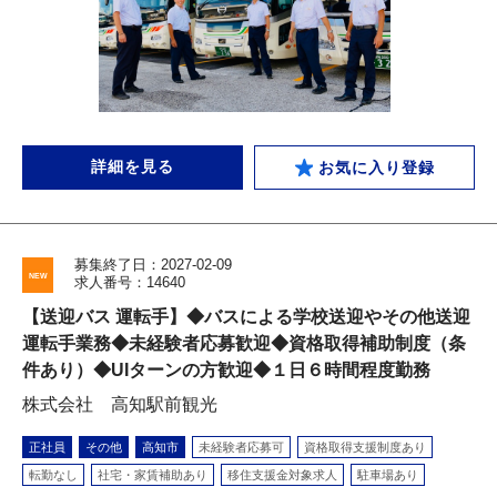
詳細を見る
お気に入り登録
募集終了日：2027-02-09
求人番号：14640
【送迎バス 運転手】◆バスによる学校送迎やその他送迎
運転手業務◆未経験者応募歓迎◆資格取得補助制度（条
件あり）◆UIターンの方歓迎◆１日６時間程度勤務
株式会社 高知駅前観光
正社員
その他
高知市
未経験者応募可
資格取得支援制度あり
転勤なし
社宅・家賃補助あり
移住支援金対象求人
駐車場あり