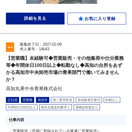
詳細を見る
お気に入り登録
募集終了日：2027-02-09
求人番号：14643
【営業職】未経験可◆営業販売・その他集荷や仕分業務
等◆年間休日100日以上◆転勤なし◆高知の台所をあず
かる高知市中央卸売市場の青果部門で働いてみません
か？
高知丸果中央青果株式会社
正社員
営業職
高知市
第二新卒歓迎
未経験者応募可
転勤なし
年間休日100日以上
移住支援金対象求人
退職金制度あり
仕事内容
・営業販売（市場に登録されている業者に営業販売）