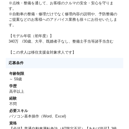
※点検・整備を通して、お客様のクルマの安全・安心を守りま
す。
※自動車の整備・修理だけでなく修理内容の説明や、予防整備の
ご提案などのお客様へのアドバイス業務も徐々にお任せいたしま
す。
【モデル年収（初年度）】
340万 /30歳、大卒、既婚者子なし、整備士手当等諸手当含む
【この求人は移住支援金対象求人です】
応募条件
年齢制限
～ 59歳
学歴
高卒以上
経験
不問
必要スキル
パソコン基本操作（Word、Excel)
資格
【必須】普通自動車運転免許（AT限定不可）【あれば尚可】3級