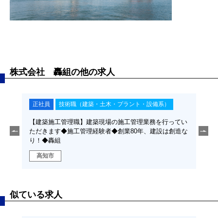
株式会社 轟組の他の求人
正社員
技術職（建築・土木・プラント・設備系）
正
ってい
【建築施工管理職】建築現場の施工管理業務を行ってい
【土
創造な
ただきます◆施工管理経験者◆創業80年、建設は創造な
ただ
り！◆轟組
り！
高知市
高
似ている求人