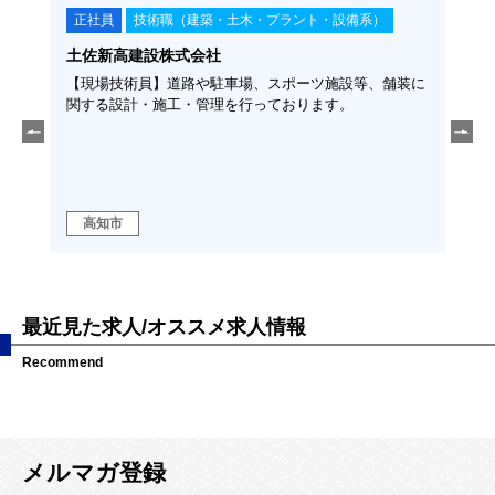
正社員
技術職（建築・土木・プラント・設備系）
正
土佐新高建設株式会社
福留
須◆
【現場技術員】道路や駐車場、スポーツ施設等、舗装に
【土
そ、
関する設計・施工・管理を行っております。
経験
に、こ
勤可
ます！
ラの
高
高知市
域
最近見た求人/オススメ求人情報
Recommend
メルマガ登録