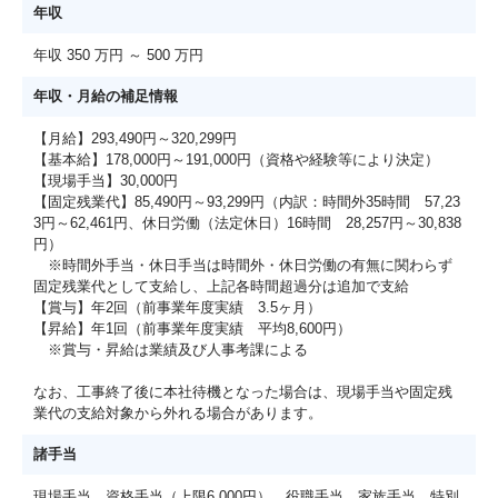
年収
年収 350 万円 ～ 500 万円
年収・月給の補足情報
【月給】293,490円～320,299円
【基本給】178,000円～191,000円（資格や経験等により決定）
【現場手当】30,000円
【固定残業代】85,490円～93,299円（内訳：時間外35時間 57,23
3円～62,461円、休日労働（法定休日）16時間 28,257円～30,838
円）
※時間外手当・休日手当は時間外・休日労働の有無に関わらず
固定残業代として支給し、上記各時間超過分は追加で支給
【賞与】年2回（前事業年度実績 3.5ヶ月）
【昇給】年1回（前事業年度実績 平均8,600円）
※賞与・昇給は業績及び人事考課による
なお、工事終了後に本社待機となった場合は、現場手当や固定残
業代の支給対象から外れる場合があります。
諸手当
現場手当、資格手当（上限6,000円）、役職手当、家族手当、特別