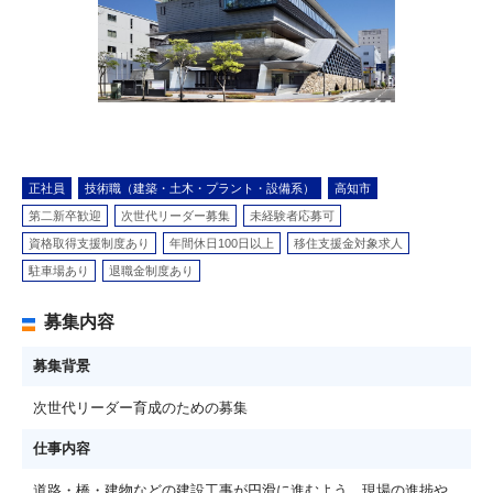
正社員
技術職（建築・土木・プラント・設備系）
高知市
第二新卒歓迎
次世代リーダー募集
未経験者応募可
資格取得支援制度あり
年間休日100日以上
移住支援金対象求人
駐車場あり
退職金制度あり
募集内容
募集背景
次世代リーダー育成のための募集
仕事内容
道路・橋・建物などの建設工事が円滑に進むよう、現場の進捗や