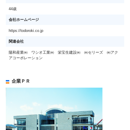
44歳
会社ホームページ
https://todoroki.co.jp
関連会社
陽和産業㈱ ワシオ工業㈱ 栄宝生建設㈱ ㈱セリーズ ㈱アク
アコーポレーション
企業ＰＲ