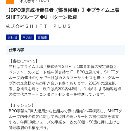
求人番号：14673
【BPO運営統括責任者（部長候補）】◆プライム上場
SHIFTグループ ◆U・Iターン歓迎
株式会社ＳＨＩＦＴ ＰＬＵＳ
正社員
その他
高知市
仕事内容
【当社について】
当社はプライム上場「株式会社SHIFT」100％出資の安定基盤と、
ベンチャーのスピード感を併せ持つIT・BPO企業です。SHIFTグ
ループ約40社のなかで当社はカスタマーサクセスを担い、グルー
プ外の企業様からの引き合いも多くあります。2015年の設立以
来、急成長を続け、現在は約300名体制に。生成AIによる顧客起点
の次世代スマートコンタクトセンターを推進しています。
【ミッション】
BPO事業を"属人運用から仕組みで動く組織"へ再構築し、SHIFTグ
ループ内外の顧客に対して再現性の高いサービス提供体制を確立
する。年商19億フェーズの事業を、次の30億・50億に押し上げる
管理職層の中核を担う。