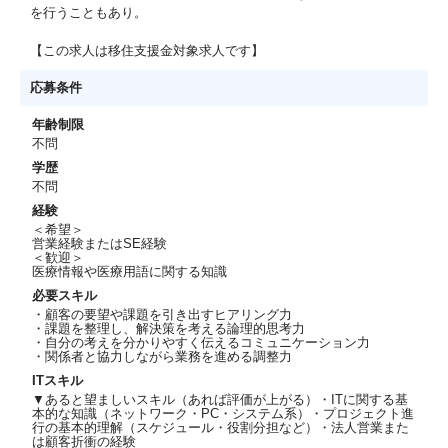
を行うこともあり。
【この求人は移住支援金対象求人です】
応募条件
年齢制限
不問
学歴
不問
経験
＜希望＞
営業経験またはSE経験
＜歓迎＞
医療情報や医療用語に関する知識
必要スキル
・顧客の要望や課題を引き出すヒアリング力
・課題を整理し、解決策を考える論理的思考力
・自分の考えを分かりやすく伝えるコミュニケーション力
・関係者と協力しながら業務を進める調整力
ITスキル
▼あると望ましいスキル（あれば評価が上がる）・ITに関する基
本的な知識（ネットワーク・PC・システム系）・プロジェクト進
行の基本的理解（スケジュール・役割分担など）・法人営業また
は顧客折衝の経験