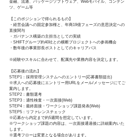
金融、流通、パッケージソフトウェア、Webモバイル、コンテン
ツ、ゲーム等
【このポジションで得られるもの】
・経営会議への固定参加権と、年商19億フェーズの意思決定への
直接関与
・ガバナンス構築の主担当としての実績
・SHIFTグループ約40社との横断プロジェクトへの参画機会
・数年後の事業部長ポストとしてのキャリアパス
※経験やスキルに合わせて、配属先や業務内容を決定します。
【応募後の流れ】
STEP1：採用管理システムへのエントリー(応募書類提出)
※求人への応募後にエントリー用URLをメール/メッセージにてご
案内します。
STEP2：書類選考
STEP3：適性検査・一次面接(Web)
STEP4：最終面接・ワークショップ課題発表(Web)
STEP5：リファレンスチェック
※応募から内定まで約5週間を想定しています。
※ワークショップ課題の内容は、一次面接通過後に詳細案内いた
します。
※選考フローは変更となる場合があります。