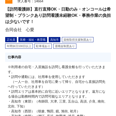
求人番号：14664
【訪問看護師】直行直帰OK・日勤のみ・オンコールは希
望制・ブランクあり訪問看護未経験OK・事務作業の負担
は少ないです！
合同会社 心愛
正社員
医療・福祉・教育職
高知市
資格取得支援制度あり
年間休日100日以上
駐車場あり
退職金制度あり
仕事内容
※利用者の自宅・入居施設を訪問し看護全般を行っていただきま
す。
＊訪問や通勤には、社用車を使用していただきます
（一人一台、社用車を自宅に乗って帰り、自宅から直接訪問先
へ行っていただきます）
＊訪問エリアは基本的に自宅に近いエリアとなります。遠方にな
る場合は勤務時間内で訪問可能なエリアとなります。
・高知市（東部）（布師田, 大津, 三里, 五台山, 高須, 介良, 南街,
北街, 下知）
・高知市（西部）（朝倉, 鴨田, 鏡, 旭街, 初月）