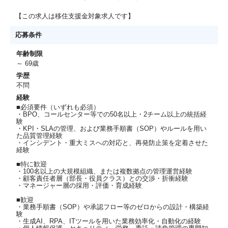
【この求人は移住支援金対象求人です】
応募条件
年齢制限
～ 69歳
学歴
不問
経験
■必須要件（いずれも必須）
・BPO、コールセンター等での50名以上・2チーム以上の統括経
験
・KPI・SLAの管理、および業務手順書（SOP）やルールを用い
た品質管理経験
・インシデント・重大ミスへの対応と、再発防止策を定着させた
経験
■特に歓迎
・100名以上の大規模組織、または複数拠点の管理運営経験
・顧客責任者層（部長・役員クラス）との交渉・折衝経験
・マネージャー層の採用・評価・育成経験
■歓迎
・業務手順書（SOP）や承認フロー等のゼロからの設計・構築経
験
・生成AI、RPA、ITツールを用いた業務効率化・自動化の経験