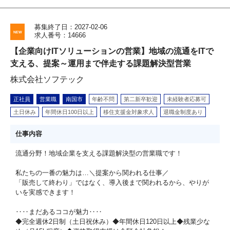
募集終了日：2027-02-06
求人番号：14666
【企業向けITソリューションの営業】地域の流通をITで
支える、提案～運用まで伴走する課題解決型営業
株式会社ソフテック
正社員
営業職
南国市
年齢不問
第二新卒歓迎
未経験者応募可
土日休み
年間休日100日以上
移住支援金対象求人
退職金制度あり
仕事内容
流通分野！地域企業を支える課題解決型の営業職です！
私たちの一番の魅力は…＼提案から関われる仕事／
「販売して終わり」ではなく、導入後まで関われるから、やりが
いを実感できます！
‥‥まだあるココが魅力‥‥
◆完全週休2日制（土日祝休み）◆年間休日120日以上◆残業少な