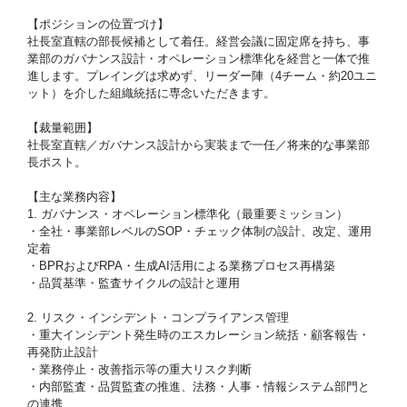
【ポジションの位置づけ】
社長室直轄の部長候補として着任。経営会議に固定席を持ち、事
業部のガバナンス設計・オペレーション標準化を経営と一体で推
進します。プレイングは求めず、リーダー陣（4チーム・約20ユニ
ット）を介した組織統括に専念いただきます。
【裁量範囲】
社長室直轄／ガバナンス設計から実装まで一任／将来的な事業部
長ポスト。
【主な業務内容】
1. ガバナンス・オペレーション標準化（最重要ミッション）
・全社・事業部レベルのSOP・チェック体制の設計、改定、運用
定着
・BPRおよびRPA・生成AI活用による業務プロセス再構築
・品質基準・監査サイクルの設計と運用
2. リスク・インシデント・コンプライアンス管理
・重大インシデント発生時のエスカレーション統括・顧客報告・
再発防止設計
・業務停止・改善指示等の重大リスク判断
・内部監査・品質監査の推進、法務・人事・情報システム部門と
の連携