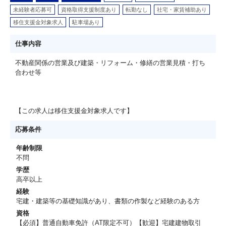
未経験者応募可
資格取得支援制度あり
転勤なし
社宅・家賃補助あり
移住支援金対象求人
駐車場あり
仕事内容
不動産関係の営業及び建築・リフォーム・修繕の営業見積・打ち
合わせ等
【この求人は移住支援金対象求人です】
応募条件
年齢制限
不問
学歴
高卒以上
経験
宅建・建築等の基礎知識があり、書類の作製など経験のある方
資格
【必須】普通自動車免許（AT限定不可）【歓迎】宅建建物取引