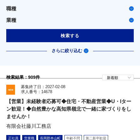
職種
業種
検索する
さらに絞り込む
検索結果：
909
件
募集終了日：2027-02-08
求人番号：14678
【営業】未経験者応募可◆住宅・不動産営業◆U・Iター
ン歓迎！◆自然豊かな高知県嶺北で一緒に家づくりをし
ませんか！
有限会社藤川工務店
正社員
営業職
長岡郡本山町
年齢不問
第二新卒歓迎