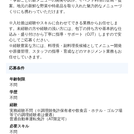
・季節ごとの新メニューの開発や試作、イベント料理の企画・提
案。地元の新鮮な野菜や特産品を取り入れた魅力的なメニューづ
くりにも携わっていただけます。
※入社後は経験やスキルに合わせてできる業務からお任せしま
す。未経験の方や経験の浅い方には、包丁の持ち方や基本的な仕
込み・盛り付けから丁寧に指導・サポート（OJT）しますので安
心してご応募ください。
※経験豊富な方には、料理長・副料理長候補としてメニュー開発
や原価管理、スタッフの指導・育成などのマネジメント業務もお
任せしていきます。
応募条件
年齢制限
不問
学歴
不問
経験
実務経験不問（※調理師免許保有者や飲食店・ホテル・ゴルフ場
等での調理経験者は優遇）
普通自動車運転免許（AT限定可）
必要スキル
不問