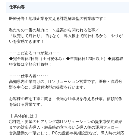
仕事内容
医療分野！地域企業を支える課題解決型の営業職です！
私たちの一番の魅力は…＼提案から関われる仕事／
「販売して終わり」ではなく、導入後まで関われるから、やりが
いを実感できます！
‥‥まだあるココが魅力‥‥
◆完全週休2日制（土日祝休み）◆年間休日120日以上）◆資格取
得支援は全額会社負担！
‥‥‥仕事内容‥‥‥
高知県内企業向けの、ITソリューション営業です。医療・流通分
野を中心に、課題解決型の提案を行います。
お客様の声を丁寧に聞き、最適なIT環境を考える仕事。信頼関係
を築ける営業です。
【 具体的には 】
①課題・要望のヒアリング②ITソリューションの提案③契約締結
までの対応④導入・納品時の立ち会い⑤導入後の運用フォロー
営業活動の一環として、PCの設置や初期設定など、導入時の対応