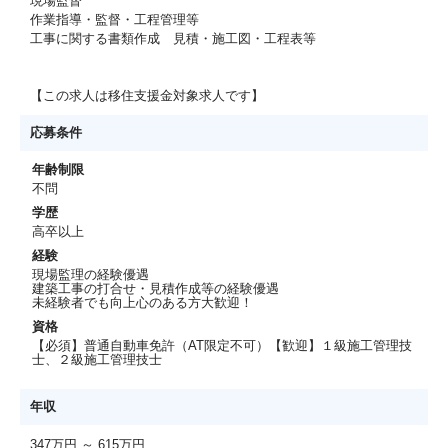
現場監督
作業指導・監督・工程管理等
工事に関する書類作成 見積・施工図・工程表等
【この求人は移住支援金対象求人です】
応募条件
年齢制限
不問
学歴
高卒以上
経験
現場監理の経験優遇
建築工事の打合せ・見積作成等の経験優遇
未経験者でも向上心のある方大歓迎！
資格
【必須】普通自動車免許（AT限定不可）【歓迎】１級施工管理技
士、２級施工管理技士
年収
347万円 ～ 615万円