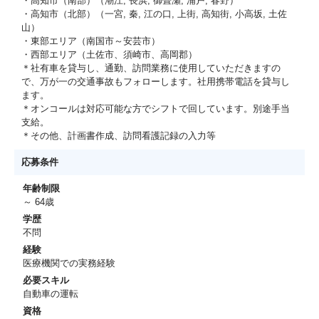
・高知市（南部）（潮江, 長浜, 御畳瀬, 浦戸, 春野）
・高知市（北部）（一宮, 秦, 江の口, 上街, 高知街, 小高坂, 土佐
山）
・東部エリア（南国市～安芸市）
・西部エリア（土佐市、須崎市、高岡郡）
＊社有車を貸与し、通勤、訪問業務に使用していただきますの
で、万が一の交通事故もフォローします。社用携帯電話を貸与し
ます。
＊オンコールは対応可能な方でシフトで回しています。別途手当
支給。
＊その他、計画書作成、訪問看護記録の入力等
応募条件
年齢制限
～ 64歳
学歴
不問
経験
医療機関での実務経験
必要スキル
自動車の運転
資格