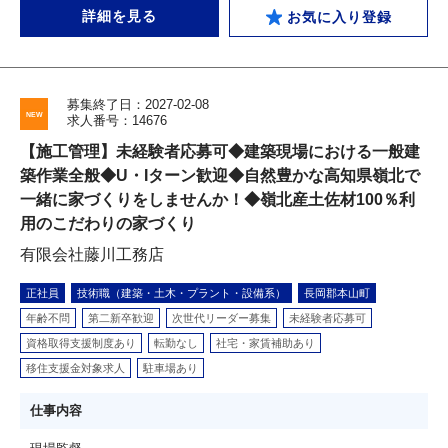
詳細を見る
お気に入り登録
募集終了日：2027-02-08
求人番号：14676
【施工管理】未経験者応募可◆建築現場における一般建
築作業全般◆U・Iターン歓迎◆自然豊かな高知県嶺北で
一緒に家づくりをしませんか！◆嶺北産土佐材100％利
用のこだわりの家づくり
有限会社藤川工務店
正社員
技術職（建築・土木・プラント・設備系）
長岡郡本山町
年齢不問
第二新卒歓迎
次世代リーダー募集
未経験者応募可
資格取得支援制度あり
転勤なし
社宅・家賃補助あり
移住支援金対象求人
駐車場あり
仕事内容