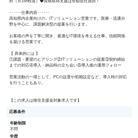
め（月15h程度）◆資格取得支援は全額会社負担！
‥‥‥仕事内容‥‥‥
高知県内企業向けの、ITソリューション営業です。医療・流通分
野を中心に、課題解決型の提案を行います。
お客様の声を丁寧に聞き、最適なIT環境を考える仕事。信頼関係
を築ける営業です。
【 具体的には 】
①課題・要望のヒアリング②ITソリューションの提案③契約締結
までの対応④導入・納品時の立ち会い⑤導入後の運用フォロー
営業活動の一環として、PCの設置や初期設定など、導入時の対応
を行うこともあり。
【この求人は移住支援金対象求人です】
応募条件
年齢制限
不問
学歴