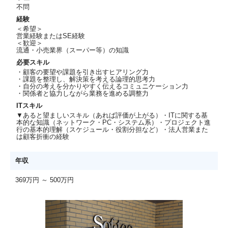
不問
経験
＜希望＞
営業経験またはSE経験
＜歓迎＞
流通・小売業界（スーパー等）の知識
必要スキル
・顧客の要望や課題を引き出すヒアリング力
・課題を整理し、解決策を考える論理的思考力
・自分の考えを分かりやすく伝えるコミュニケーション力
・関係者と協力しながら業務を進める調整力
ITスキル
▼あると望ましいスキル（あれば評価が上がる）・ITに関する基
本的な知識（ネットワーク・PC・システム系）・プロジェクト進
行の基本的理解（スケジュール・役割分担など）・法人営業また
は顧客折衝の経験
年収
369万円 ～ 500万円