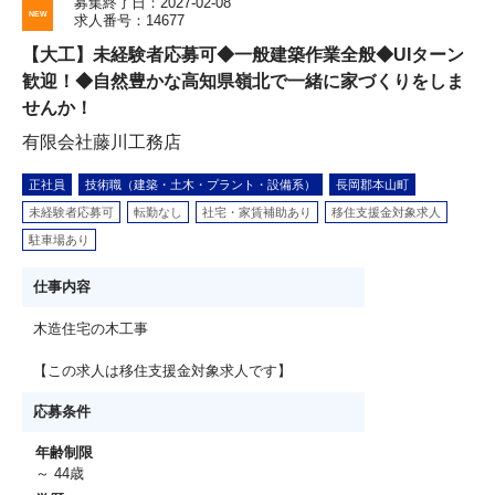
募集終了日：2027-02-08
求人番号：14677
【大工】未経験者応募可◆一般建築作業全般◆UIターン
歓迎！◆自然豊かな高知県嶺北で一緒に家づくりをしま
せんか！
有限会社藤川工務店
正社員
技術職（建築・土木・プラント・設備系）
長岡郡本山町
未経験者応募可
転勤なし
社宅・家賃補助あり
移住支援金対象求人
駐車場あり
仕事内容
木造住宅の木工事
【この求人は移住支援金対象求人です】
応募条件
年齢制限
～ 44歳