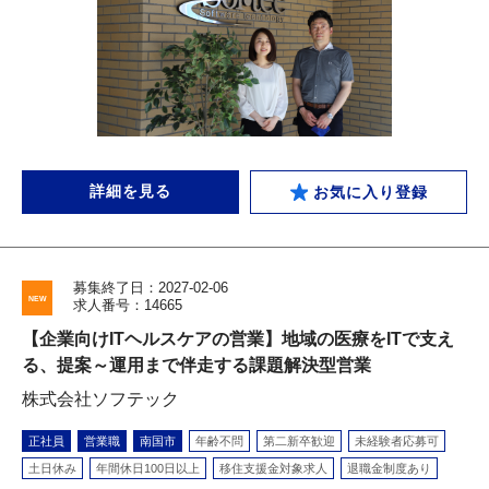
詳細を見る
お気に入り登録
募集終了日：2027-02-06
求人番号：14665
【企業向けITヘルスケアの営業】地域の医療をITで支え
る、提案～運用まで伴走する課題解決型営業
株式会社ソフテック
正社員
営業職
南国市
年齢不問
第二新卒歓迎
未経験者応募可
土日休み
年間休日100日以上
移住支援金対象求人
退職金制度あり