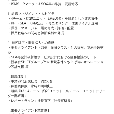
・ISMS・Pマーク・J-SOX等の維持・更新対応
3. 組織マネジメント・人材開発
・4チーム・約20ユニット（約260名）を対象とした運営責任
・KPI・SLA・KRIの設計・モニタリング・改善サイクル運用
・課長・マネージャー層の育成・評価・配置
・採用戦略への関与と幹部候補の発掘
4. 顧客対応・事業拡大への貢献
・主要クライアント（部長・役員クラス）との折衝、契約更改交
渉
・SLA再設計や新規サービス設計における顧客協議のリード
・親会社SHIFTグループ外の新規案件立ち上げ時のオペレーショ
ン設計支援 等
【組織体制】
・事業部門所属社員：約260名
・稼働案件数：常時110件以上
・組織構成：4チーム・約20ユニット（各チーム・ユニットにリー
ダー配置済）
・レポートライン：社長直下（社長室所属）
【主要クライアント業界例】