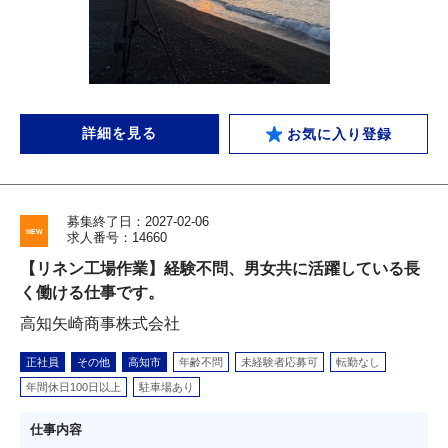
詳細を見る
お気に入り登録
募集終了日：2027-02-06
求人番号：14660
【リネン工場作業】経験不問、男女共に活躍している長
く働ける仕事です。
高知矢崎商事株式会社
正社員
その他
高知市
年齢不問
未経験者応募可
転勤なし
年間休日100日以上
駐車場あり
仕事内容