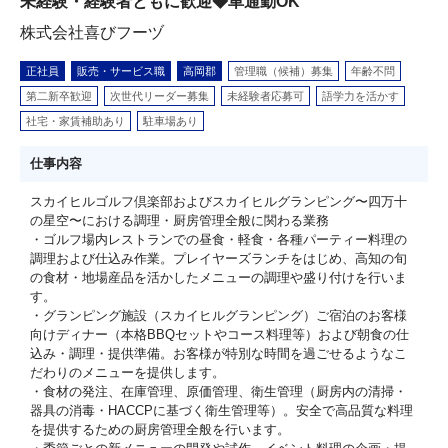
未経験・経験者ともに歓迎◆車通勤OK
株式会社喜びフーヅ
正社員
販売・サービス職
高岡郡
管理職（候補）募集
年齢不問
第二新卒歓迎
次世代リーダー募集
未経験者応募可
語学力を活かす
社宅・家賃補助あり
駐車場あり
仕事内容
スカイヒルゴルフ倶楽部およびスカイヒルグランピング〜四万十
の星空〜における調理・厨房管理全般に関わる業務
・ゴルフ場内レストランでの昼食・軽食・各種パーティー料理の
調理および仕込み作業。プレイヤーズランチをはじめ、高知の旬
の食材・地場産品を活かしたメニューの調理や盛り付けを行いま
す。
・グランピング施設（スカイヒルグランピング）ご宿泊のお客様
向けディナー（本格BBQセットやコース料理等）および朝食の仕
込み・調理・提供準備。お客様が特別な時間を過ごせるようなこ
だわりのメニューを提供します。
・食材の発注、在庫管理、原価管理、衛生管理（厨房内の清掃・
器具の消毒・HACCPに基づく衛生管理等）。安全で高品質な料理
を提供するための厨房管理全般を行います。