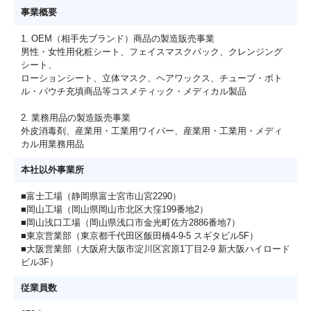
事業概要
1. OEM（相手先ブランド）商品の製造販売事業
男性・女性用化粧シート、フェイスマスクパック、クレンジング
シート、
ローションシート、立体マスク、ヘアワックス、チューブ・ボト
ル・パウチ充填商品等コスメティック・メディカル製品
2. 業務用品の製造販売事業
外皮消毒剤、産業用・工業用ワイパー、産業用・工業用・メディ
カル用業務用品
本社以外事業所
■富士工場（静岡県富士宮市山宮2290）
■岡山工場（岡山県岡山市北区大窪199番地2）
■岡山浅口工場（岡山県浅口市金光町佐方2886番地7）
■東京営業部（東京都千代田区飯田橋4-9-5 スギタビル5F）
■大阪営業部（大阪府大阪市淀川区宮原1丁目2-9 新大阪ハイロード
ビル3F）
従業員数