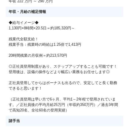
年収 222 万円 ～ 290 万円
年収・月給の補足情報
◆給与イメージ◆
1,130円×8時間×20.5日＝約185,320円～
残業代全額支給！
残業手当：残業時の時給は1.25倍で1,413円
20時間残業の月収例＝約213,570円
◎正社員登用制度があり、ステップアップすることも可能です！
登用後は、設備の操作などより幅広い業務をお任せします◎
正社員登用してからはボーナスも出るので、安定してと長く勤務
できると思います！
（正社員登用は早い方で6ヶ月、平均1～2年程で登用されていま
す。／正社員後の平均月給25万円（年収約350万円）／過去3年間
で高知20名、全社60名の登用実績）
諸手当