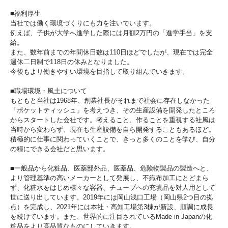
■福利厚生
当社では働く環境づくりにも力を注いでいます。
例えば、子供が大学へ進学した際には月額2万円の「進学手当」を支
給。
また、数年前までの年間休日数は110日ほどでしたが、現在では完全
週休二日制で118日の休みとなりました。
今後もより働きやすい環境を目指して取り組んでいきます。
■職場環境・風土について
もともと当社は1968年、創業社長がそれまで社会に存在しなかった
「ポケットティッシュ」を考えつき、その生産設備を開発したところ
からスタートした会社です。考えること、作ることを重視する社風は
当時から変わらず、現在も生産設備を自ら開発することもあるほど。
積極的に仕事に関わっていくことで、きっと多くのことを学び、自分
の糧にできる会社だと思います。
■一般品から化粧品、医薬部外品、医薬品、危険物製品の製造へと、
より管理基準の高いメーカーとして発展し、不織布加工にとどまら
ず、化粧水をはじめ様々な容器、チューブへの充填品を対人用として
世に送り出しています。2019年には岡山浅口工場（岡山県2つ目の拠
点）を完成し、2021年には本社・高知工場第3棟が新設、順調に成長
を続けています。また、世界的に注目されているMade in Japanの化
粧品をより高品質なものにしていきます。