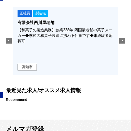
正社員
製造職
正社員
有限会社西川屋老舗
東陽特紙
【和菓子の製造業務】創業338年 四国最老舗の菓子メー
【紙製品
カー◆季節の和菓子製造に携わる仕事です◆未経験者応
い大人用
募可
機械化さ
勤なし
高知市
高岡郡日
最近見た求人/オススメ求人情報
Recommend
メルマガ登録