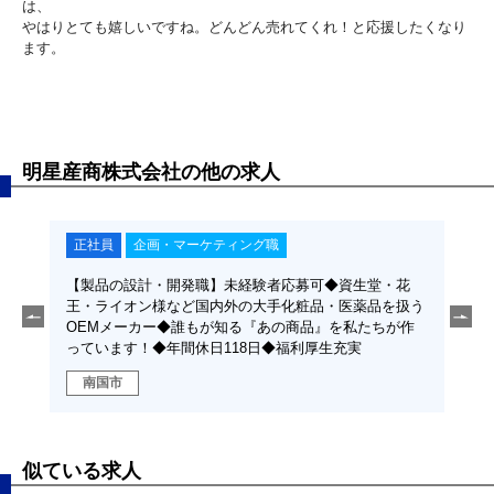
は、
やはりとても嬉しいですね。どんどん売れてくれ！と応援したくなり
ます。
明星産商株式会社の他の求人
正社員
技術職（素材・化学・医薬・食品系）
堂・花
【製品の品質保証・品質管理】◆資生堂・花王・ライオ
品を扱う
ン様など国内外の大手化粧品・医薬品を扱うOEMメー
たちが作
カー◆誰もが知る『あの商品』を私たちが作っていま
す！◆年間休日118日◆福利厚生充実
南国市
似ている求人