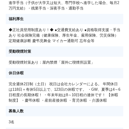
進学手当（子供が大学又は短大、専門学校へ進学した場合、毎月2
万円支給）・残業手当・深夜手当・通勤手当
福利厚生
◆正社員登用制度あり！◆ ●交通費支給あり ●資格取得支援・手当
あり 社会保険完備（健康保険、厚生年金、雇用保険、労災保険）
定期健康診断 慶弔見舞金 マイカー通勤可 忘年会等
受動喫煙対策
受動喫煙対策あり：屋内禁煙「屋外に喫煙所設置」
休日休暇
完全週休2日制（土日） 祝日は会社カレンダーによる。 年間休日
は118日＋有休5日以上で、123日の休暇です。 ・GW、夏季は4～6
日程度の長期休暇！ ・年末年始は8～10日程の連休です！ 【休暇
制度】 ・慶弔休暇 ・産前産後休暇 ・育児休暇 ・介護休暇
募集人数
3名