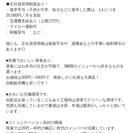
◆正社員登用制度あり！
・進学手当（子供が大学、短大などに進学した際は、1人につき
20,000円／月を支給
・交通費支給あり（上限2万円）
・マイカー通勤可
・制服貸与 など…
他にも、正社員登用後は家族手当や、退職金などの手厚い福利厚生が
あります◎
■安価でおいしい昼食あり。
昼食にはお弁当の注文が可能で、3種類のメニューから好きなものを
選べます。
お値段は300円～500円で、美味しさに社員も大満足！
自動販売機も安いです！
■きれいな労働環境です。
化粧品を扱っていることもあり工場内は清潔でクリーンな環境です。
空調も完備しているので夏場は冷房、冬場は暖房がしっかりと効いて
います。
■コミュニケーション良好の職場
現場では20代～40代の幅広い世代のメンバーが活躍しています。