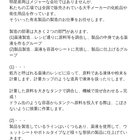
明星産商はメジャーな会社ではありませんが、
私たちの工場では全国で販売されている大手メーカーの化粧品や
衛生用品を作っています。
そういった有名製品の製造のお仕事をお任せします。
製造の部署は大きく２つの部門があります。
(1)薬液製造…レシピ通りに原料等を調合し、製品の中身である薬
液を作るグループ
(2)製品製造…薬液を容器やシートに充填し、製品に仕上げるグル
ープ
(1)・・・
処方と呼ばれる薬液のレシピに沿って、原料である液体や粉末を
計量します。計量カップのような道具で液体を扱ったりします。
計量した原料を大きなタンクで調合し、機械で混ぜ合わせる→完
成！
ドラム缶のような容器からタンクへ原料を投入する際は、こぼさ
ないように慎重に作業します。
(2)・・・
製品を製造しているラインはいくつもあり、薬液を使用して、ウ
ェットシートやボトルタイプなど様々な形状の製品に仕上げてい
きます。