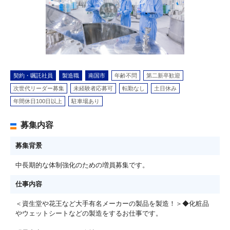
契約・嘱託社員
製造職
南国市
年齢不問
第二新卒歓迎
次世代リーダー募集
未経験者応募可
転勤なし
土日休み
年間休日100日以上
駐車場あり
募集内容
募集背景
中長期的な体制強化のための増員募集です。
仕事内容
＜資生堂や花王など大手有名メーカーの製品を製造！＞◆化粧品
やウェットシートなどの製造をするお仕事です。