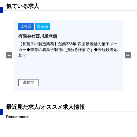
似ている求人
正社員
製造職
正
有限会社西川屋老舗
東陽
経験
【和菓子の製造業務】創業338年 四国最老舗の菓子メー
【紙
カー◆季節の和菓子製造に携わる仕事です◆未経験者応
い大
募可
機械
勤な
高知市
高
最近見た求人/オススメ求人情報
Recommend