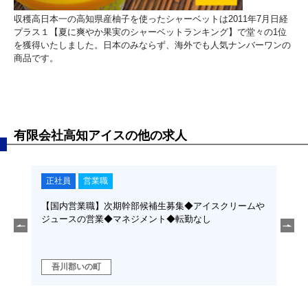
収穫高日本一の高知県産柚子を使ったシャーベットは2011年7月日経
プラス１【夏に爽やか果実のシャーベットランキング】で堂々の1位
を獲得いたしました。日本のみならず、海外でも人気ナンバーワンの
商品です。
有限会社高知アイスの他の求人
正社員
営業職
正
製造◆
【国内営業職】次期幹部候補生募集◆アイスクリームや
【海
代リー
ジュースの営業◆マネジメント◆転勤なし
販路
ジメン
吾
吾川郡いの町