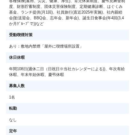
各種保険(雇用、労災、健康、厚生)、育児休業制度、慶弔見舞金制
度、財形貯蓄制度、団体災害保険制度、定期健康診断、はぐくみ
基金、ランチ提供(月1回)、社員旅行(直近2025年実施)、社内親睦
会(歓送迎会、BBQ会、忘年会、新年会)、誕生日食事会(年4回(3,4
か月ｸﾞﾙｰﾌﾟで))など
受動喫煙対策
あり：敷地内禁煙「屋外に喫煙場所設置」
休日休暇
年間108日(週休二日（日祝日※当社カレンダーによる))、年次有給
休暇、年末年始休暇、慶弔休暇
募集人数
1名
転勤
なし
定年