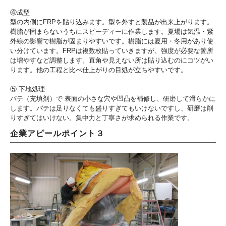
④成型
型の内側にFRPを貼り込みます。型を外すと製品が出来上がります。
樹脂が固まらないうちにスピーディーに作業します。夏場は気温・紫
外線の影響で樹脂が固まりやすいです。樹脂には夏用・冬用があり使
い分けています。FRPは複数枚貼っていきますが、強度が必要な箇所
は増やすなど調整します。直角や見えない所は貼り込むのにコツがい
ります。他の工程と比べ仕上がりの目処が立ちやすいです。
⑤ 下地処理
パテ（充填剤）で 表面の小さな穴や凹凸を補修し、研磨して滑らかに
します。パテは足りなくても盛りすぎてもいけないですし、研磨は削
りすぎてはいけない。集中力と丁寧さが求められる作業です。
企業アピールポイント３