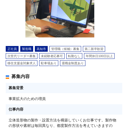
正社員
製造職
高知市
管理職（候補）募集
第二新卒歓迎
次世代リーダー募集
未経験者応募可
転勤なし
年間休日100日以上
移住支援金対象求人
駐車場あり
退職金制度あり
募集内容
募集背景
事業拡大のための増員
仕事内容
立体造形物の製作・設置方法を構築していくお仕事です。製作物
の形状や素材は毎回異なり、都度製作方法を考えていきますの