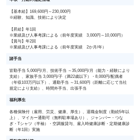
【基本給】169,600円～230,000円
※経験、知識、技術により決定
【昇給】年1回
※業績及び人事考課による（前年度実績 3,000円～10,000円）
【賞与】年2回
※業績及び人事考課による（前年度実績 2か月/年）
諸手当
皆勤手当 5,000円/月、技術手当 ～35,000円/月（能力・経験により
支給）、家族手当 3,000円/子（満22歳以下）・8,000円/配偶者
（年収103万円以下）、通勤手当 ～31,600円（距離に応じて当社
規定により支給）、時間外手当、出張手当
福利厚生
各種保険付（雇用、労災、健康、厚生）、退職金制度（勤続5年以
上）、マイカー通勤可（無料駐車場あり）、ジャンパー・つな
ぎ・Tシャツ（半袖）・空調服貸与、雇入時健康診断・定期健康診
断（年1回）実施