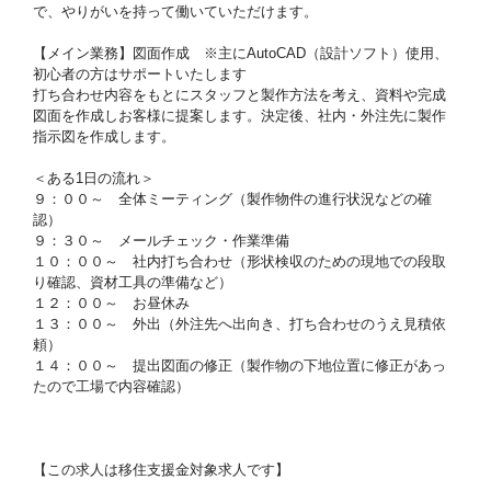
で、やりがいを持って働いていただけます。
【メイン業務】図面作成 ※主にAutoCAD（設計ソフト）使用、
初心者の方はサポートいたします
打ち合わせ内容をもとにスタッフと製作方法を考え、資料や完成
図面を作成しお客様に提案します。決定後、社内・外注先に製作
指示図を作成します。
＜ある1日の流れ＞
９：００～ 全体ミーティング（製作物件の進行状況などの確
認）
９：３０～ メールチェック・作業準備
１０：００～ 社内打ち合わせ（形状検収のための現地での段取
り確認、資材工具の準備など）
１２：００～ お昼休み
１３：００～ 外出（外注先へ出向き、打ち合わせのうえ見積依
頼）
１４：００～ 提出図面の修正（製作物の下地位置に修正があっ
たので工場で内容確認）
【この求人は移住支援金対象求人です】