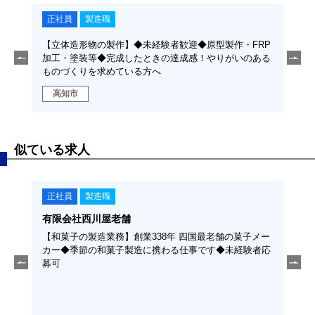
正社員
製造職
正
・品質
【立体造形物の製作】◆未経験者歓迎◆原型製作・FRP
【立
りがい
加工・塗装等◆完成したときの達成感！やりがいのある
管理
ものづくりを求めている方へ
のあ
高知市
高
似ている求人
正社員
製造職
正
有限会社西川屋老舗
東陽
経験
【和菓子の製造業務】創業338年 四国最老舗の菓子メー
【紙
カー◆季節の和菓子製造に携わる仕事です◆未経験者応
い大
募可
機械
勤な