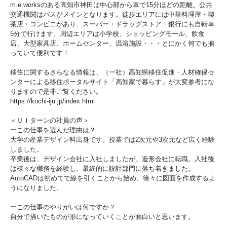
m.e.worksのある高知市神田は中心部から車で15分ほどの距離。公共
交通機関はバスがメインとなります。徒歩エリアには中華料理屋・喫
茶店・コンビニがあり、スーパー・ドラッグストア・銀行にも自転車
5分で行けます。周辺エリアは小学校、ショッピングモール、飲食
店、大型家具店、ホームセンター、温浴施設・・・とにかく何でも揃
っていて便利です！
移住に関するさらなる情報は、（一社）高知県移住促進・人材確保セ
ンターによる移住ポータルサイト「高知家で暮らす」が大変参考にな
りますので是非ご覧ください。
https://kochi-iju.jp/index.html
＜ＵＩターンの社員の声＞
ーこの仕事を選んだ理由は？
大学の産業デザイン科出身です。授業では2次元や3次元など広く経験
しました。
卒業後は、デザイン会社に入社しましたが、造形会社に転職。入社後
は様々な職務を経験し、最終的に設計部門に落ち着きました。
AutoCADは初めてで線を引くことから始め、徐々に図面を作成するよ
うになりました。
ーこの仕事のやりがいは何ですか？
自分で描いたものが形になっていくことが面白いと思います。