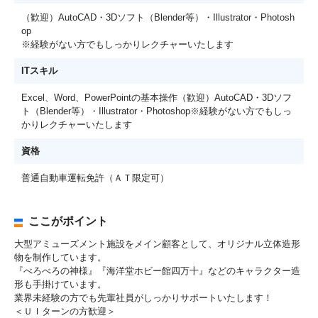
（歓迎）AutoCAD・3Dソフト（Blender等）・Illustrator・Photosh
op
※経験がない方でもしっかりレクチャーいたします
ITスキル
Excel、Word、PowerPointの基本操作（歓迎）AutoCAD・3Dソフ
ト（Blender等）・Illustrator・Photoshop※経験がない方でもしっ
かりレクチャーいたします
資格
普通自動車運転免許（ＡＴ限定可）
ここがポイント
大型アミューズメント施設をメイン顧客として、オリジナル立体造形
物を制作しています。
『べろべろの神様』『海洋堂ホビー館四万十』などのキャラクター造
形も手掛けています。
業界未経験の方でも先輩社員がしっかりサポートいたします！
＜ＵＩターンの方歓迎＞