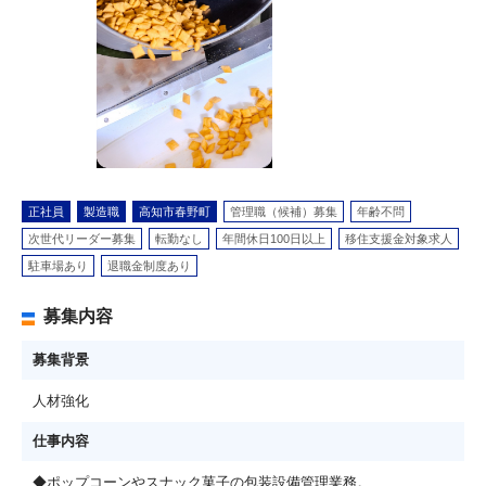
正社員
製造職
高知市春野町
管理職（候補）募集
年齢不問
次世代リーダー募集
転勤なし
年間休日100日以上
移住支援金対象求人
駐車場あり
退職金制度あり
募集内容
募集背景
人材強化
仕事内容
◆ポップコーンやスナック菓子の包装設備管理業務。