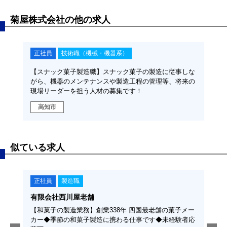
菊屋株式会社の他の求人
正社員
技術職（機械・機器系）
【スナック菓子製造職】スナック菓子の製造に従事しな
がら、機器のメンテナンスや製造工程の管理等、将来の
現場リーダーを担う人材の募集です！
高知市
似ている求人
正社員
製造職
正
有限会社西川屋老舗
東陽
経験
【和菓子の製造業務】創業338年 四国最老舗の菓子メー
【紙
カー◆季節の和菓子製造に携わる仕事です◆未経験者応
い大