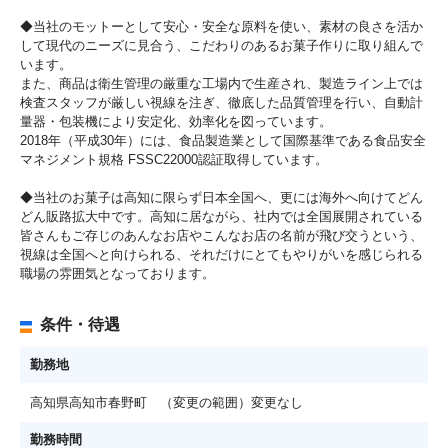
◆当社のモットーとして安心・安全な原料を使い、素材の良さを活か
して現代のニーズに見合う、こだわりのあるお菓子作りに取り組んで
います。
また、商品は衛生管理の厳重な工場内で生産され、製造ライン上では
検査スタッフが厳しい視線を注ぎ、徹底した品質管理を行い、自動計
量器・包装機により安定化、効率化を図っています。
2018年（平成30年）には、食品製造業として国際基準である食品安全
マネジメント規格 FSSC22000認証取得しています。
◆当社のお菓子は高知に限らず日本全国へ、更には海外へ向けてどん
どん販路拡大中です。高知に居ながら、社内では全国展開されている
皆さんもご存じのあんなお店やこんなお店の名前が飛び交うという、
視線は全国へと向けられる、それだけにとてもやりがいを感じられる
職場の雰囲気となっております。
条件・待遇
勤務地
高知県高知市春野町 （変更の範囲）変更なし
勤務時間