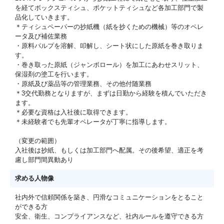
を経てボックスティシュ、ポケットティシュなど各加工部門で製
品化していきます。
＊ティシュペーパーの抄紙機（紙を抄くための機械）等のオペレ
ータ及び補佐業務
・原料パルプを溶解、叩解し、シート状にした原紙を巻き取りま
す。
・巻き取った原紙（ジャンボロール）を加工にあわせスリット、
保湿剤の塗工を行います。
・原紙及び薬品等の管理業務、その他付随業務
＊3交代勤務となりますが、まずは日勤から経験を積んでいただき
ます。
＊必要な資格は入社後に取得できます。
＊未経験者でも先輩オペレータが丁寧に指導します。
（変更の範囲）
入社後は抄紙、もしくは加工部門へ配属。その後希望、適正を考
慮し部門間異動あり
求める人物像
社内外で信頼関係を築き、円滑なコミュニケーションをとること
ができる方
安全、衛生、コンプライアンスなど、社内ルールを遵守できる方