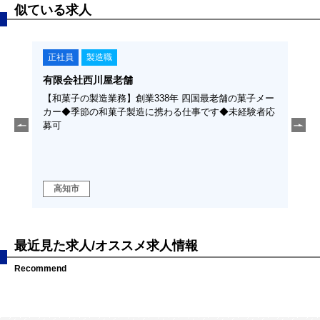
似ている求人
正社員
製造職
正
有限会社西川屋老舗
東陽
経験
【和菓子の製造業務】創業338年 四国最老舗の菓子メー
【紙
カー◆季節の和菓子製造に携わる仕事です◆未経験者応
い大
募可
機械
勤な
高知市
高
最近見た求人/オススメ求人情報
Recommend