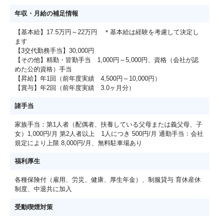
年収・月給の補足情報
【基本給】17.5万円～22万円 ＊基本給は経験を考慮して決定し
ます
【3交代勤務手当】30,000円
【その他】精勤・皆勤手当 1,000円～5,000円、資格（会社が認
めた公的資格）手当
【昇給】年1回（前年度実績 4,500円～10,000円）
【賞与】年2回（前年度実績 3.0ヶ月分）
諸手当
家族手当：第1人者（配偶者、扶養している父母または義父母、子
女）1,000円/月 第2人者以上 1人につき 500円/月 通勤手当：会社
規定により上限 8,000円/月、無料駐車場あり
福利厚生
各種保険付（雇用、労災、健康、厚生年金）、制服貸与 育休産休
制度、中退共に加入
受動喫煙対策