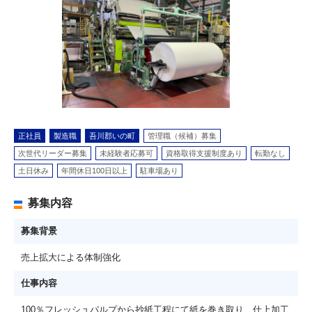
正社員
製造職
吾川郡いの町
管理職（候補）募集
次世代リーダー募集
未経験者応募可
資格取得支援制度あり
転勤なし
土日休み
年間休日100日以上
駐車場あり
募集内容
募集背景
売上拡大による体制強化
仕事内容
100％フレッシュパルプから抄紙工程にて紙を巻き取り、仕上加工