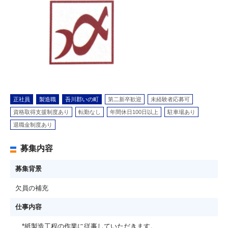
正社員
製造職
吾川郡いの町
第二新卒歓迎
未経験者応募可
資格取得支援制度あり
転勤なし
年間休日100日以上
駐車場あり
退職金制度あり
募集内容
募集背景
欠員の補充
仕事内容
*紙製造工程の作業に従事していただきます。