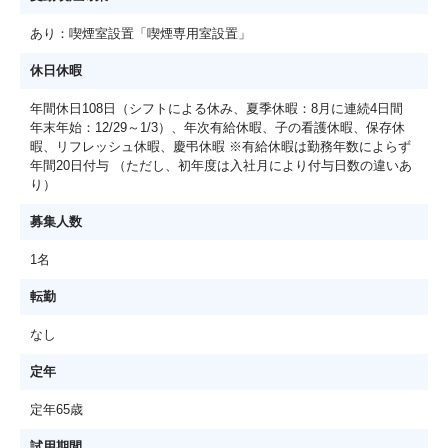
あり：喫煙室設置「喫煙専用室設置」
休日休暇
年間休日108日（シフトによる休み、夏季休暇：8月に連続4日間
年末年始：12/29～1/3）、年次有給休暇、子の看護休暇、保存休
暇、リフレッシュ休暇、慶弔休暇 ※有給休暇は勤務年数によらず
年間20日付与 （ただし、初年度は入社月により付与日数の違いあ
り）
募集人数
1名
転勤
なし
定年
定年65歳
試用期間