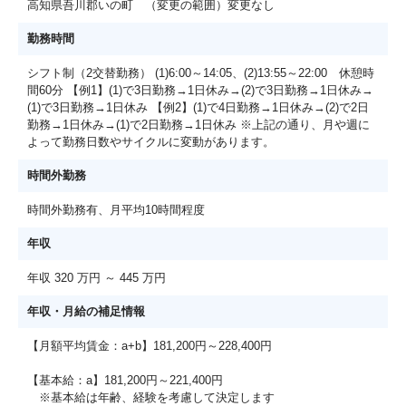
高知県吾川郡いの町 （変更の範囲）変更なし
勤務時間
シフト制（2交替勤務） (1)6:00～14:05、(2)13:55～22:00 休憩時
間60分 【例1】(1)で3日勤務→1日休み→(2)で3日勤務→1日休み→
(1)で3日勤務→1日休み 【例2】(1)で4日勤務→1日休み→(2)で2日
勤務→1日休み→(1)で2日勤務→1日休み ※上記の通り、月や週に
よって勤務日数やサイクルに変動があります。
時間外勤務
時間外勤務有、月平均10時間程度
年収
年収 320 万円 ～ 445 万円
年収・月給の補足情報
【月額平均賃金：a+b】181,200円～228,400円
【基本給：a】181,200円～221,400円
※基本給は年齢、経験を考慮して決定します