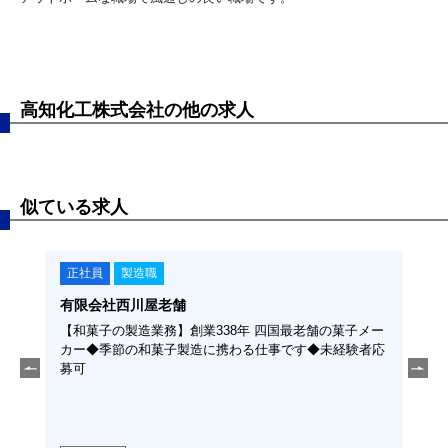
高知化工株式会社の他の求人
似ている求人
正社員
製造職
正
有限会社西川屋老舗
東陽
経験
【和菓子の製造業務】創業338年 四国最老舗の菓子メー
【紙
カー◆季節の和菓子製造に携わる仕事です◆未経験者応
い大
募可
機械
勤な