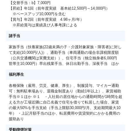
【交替手当：b】7,000円
【昇給】年1回（前年度実績 基本給12,500円～14,000円）
※ベースアップ10,000円を含む
【賞与】年2回（前年度実績 4.98ヶ月/年）
※昇給賞与は業績及び人事考課による
諸手当
家族手当（扶養家族(22歳未満の子・介護対象家族・障害者)に対し
て支給(10,000円/人)）、通勤手当（車両通勤の場合非課税限度額
（公共交通機関は実費支給））、住宅手当（独立独身者6,000円
世帯主10,000円）早出残業手当、休日出勤手当、深夜手当 ほか
福利厚生
各種保険（雇用、労災、健康、厚生）、制服貸与、マイカー通勤
可：無料駐車場あり、退職金制度あり（勤続1年以上）、家賃補助
手当※１ほか ※１ ・入社前の居住地からの通勤時間が1時間を超
える方が工場近隣に自己名義で住宅を借りて転居した場合、家賃
の最大50%を手当支給（手当上限額30,000円/月、支給期間最大10
年） ・上記月額手当のほか、転居費用や賃貸契約にかかる費用の
援助あり
受動喫煙対策