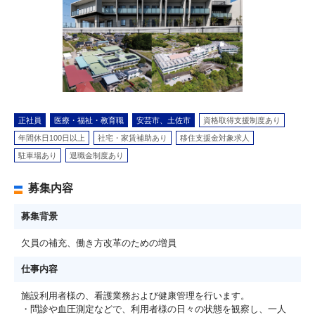
正社員
医療・福祉・教育職
安芸市、土佐市
資格取得支援制度あり
年間休日100日以上
社宅・家賃補助あり
移住支援金対象求人
駐車場あり
退職金制度あり
募集内容
募集背景
欠員の補充、働き方改革のための増員
仕事内容
施設利用者様の、看護業務および健康管理を行います。
・問診や血圧測定などで、利用者様の日々の状態を観察し、一人