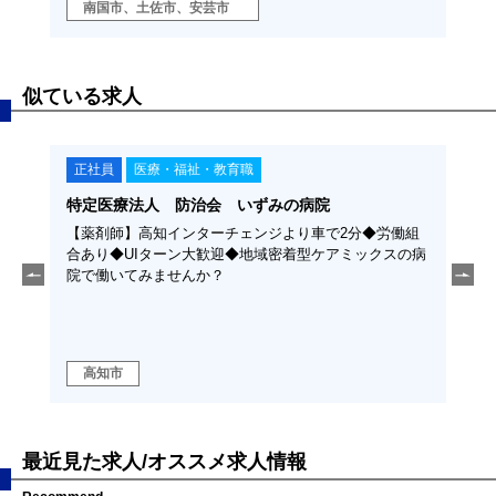
南国市、土佐市、安芸市
安
似ている求人
正社員
医療・福祉・教育職
契
特定医療法人 防治会 いずみの病院
学校
ち」を
【薬剤師】高知インターチェンジより車で2分◆労働組
【保
える仕
合あり◆UIターン大歓迎◆地域密着型ケアミックスの病
種ま
と支え
院で働いてみませんか？
いて
高知市
高
最近見た求人/オススメ求人情報