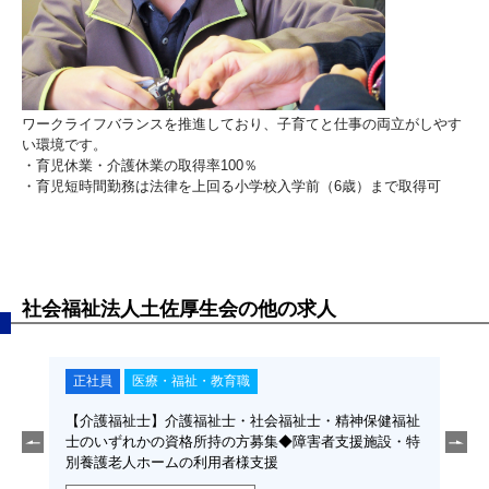
ワークライフバランスを推進しており、子育てと仕事の両立がしやす
い環境です。
・育児休業・介護休業の取得率100％
・育児短時間勤務は法律を上回る小学校入学前（6歳）まで取得可
社会福祉法人土佐厚生会の他の求人
正社員
医療・福祉・教育職
正
ホーム
【介護福祉士】介護福祉士・社会福祉士・精神保健福祉
【正
住宅
士のいずれかの資格所持の方募集◆障害者支援施設・特
年間
別養護老人ホームの利用者様支援
きま