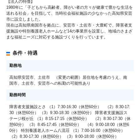
【法人の特徴】
1980年に「子どもから高齢者、障がい者の方々が健康で豊かな生活を
送れる社会」を目指して、当時社会福祉施設の少なかった高知県安芸
市に設立しました。
現在は高知県南国市を拠点に、安芸市・土佐市・大豊町で、障害者支
援施設や特別養護老人ホームなど14の事業所を設置し、地域のさまざ
まな福祉ニーズに対応する施設づくりを行っています。
条件・待遇
勤務地
高知県安芸市、土佐市 （変更の範囲）居住地を考慮のうえ、南
国市、土佐市、安芸市への転勤の可能性あり
勤務時間
障害者支援施設とさ （1）7:30-16:30（休憩60分） （2）8:30-17:
30（休憩60分） （3）9:30-18:30（休憩60分） 障害者支援施設ス
テージ桜が丘 （1）8:15-17:15（休憩60分） （2）8:30-17:30（休
憩60分） （3）8:45-17:45（休憩60分） （4）9:00-18:00（休憩6
0分） 特別養護老人ホーム八流荘 （1）7:00-16:00（休憩60分）
（2）8:30-17:30（休憩60分） （3）9:00-18:00（休憩60分）