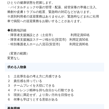
ひとりの健康状態を把握します。
・バイタルチェックや薬の管理・配薬、経管栄養の準備と注入、
褥創や皮膚トラブルの処置、緊急時の対応などがあります。
※原則利用者の送迎業務はありませんが、緊急時などまれに社用
車で病院への送迎業務をお願いすることがあります。
◆勤務地詳細
・障害者支援施設とさ（土佐市） 利用定員60名
・障害者支援施設ステージ桜が丘(安芸市) 利用定員50名
・特別養護老人ホーム八流荘(安芸市) 利用定員80名
（変更の範囲）
変更なし
求める人物像
１ 土佐厚生会の考え方に共感できる
２ 責任感を持っている
３ チームプレイを大切にできる
４ チャレンジ精神を持ち自分から行動できる
５ 現状に満足せず、より良い方向を目指せる
６ 何事も学ぼうとする意欲がある
募集職種