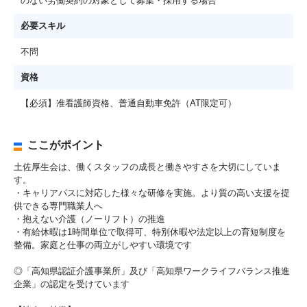
のない労働契約の対象として募集・採用する場合
必要スキル
不問
資格
【必須】准看護師資格、普通自動車免許（AT限定可）
ここがポイント
土佐厚生会は、働くスタッフの成長と働きやすさを大切にしていま
す。
・キャリアパスに対応した様々な研修を実施。より質の高い支援を提
供できる専門職業人へ
・抱えない介護（ノーリフト）の推進
・有給休暇は1時間単位で取得可、特別休暇や法定以上の育短制度を
整備。家庭と仕事の両立がしやすい環境です
◎「高知県認証介護事業所」及び「高知県ワークライフバランス推進
企業」の認定を受けています