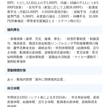
00円、ただし3人目以上の子2,000円、15歳～18歳の子1人につき5,
000円加算） ・住宅手当（家賃に応じて上限26,000円） ・処遇改
善手当（月額13,000円 ※2026年度現行額） ・資格手当 介護支
援専門員：5,000円、未更新の場合：2,000円 ・待機手当 10,000
円(対象施設：障害者支援施設とさ・ステージ桜が丘)
福利厚生
・各種保険（雇用、労災、健康、厚生） ・財形貯蓄制度 ・制服貸
与、職員食堂、職員互助会制度(インフルエンザ予防接種費用の補
助・慶弔見舞金支給・親睦会等) ・特別休暇制度（結婚休暇、忌引
き休暇、配偶者出産休暇、資格取得支援休暇） ・育児休業・育児
短時間勤務・介護休業制度 ・退職金共済制度 ・マイカー通勤可：
無料駐車場有
受動喫煙対策
あり：敷地内禁煙「屋外に喫煙場所設置」
休日休暇
年間休日120日（シフト表による月10日休）、年次有給休暇、産前
産後休暇、結婚休暇、忌引き休暇、配偶者出産休暇、資格取得支
援休暇