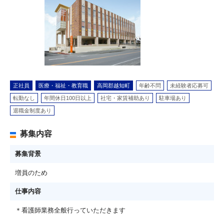
正社員
医療・福祉・教育職
高岡郡越知町
年齢不問
未経験者応募可
転勤なし
年間休日100日以上
社宅・家賃補助あり
駐車場あり
退職金制度あり
募集内容
募集背景
増員のため
仕事内容
＊看護師業務全般行っていただきます