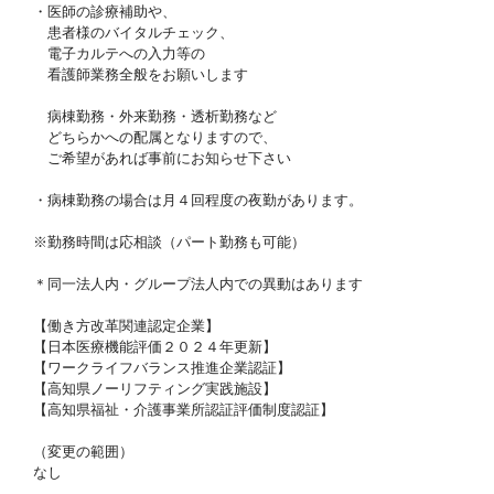
・医師の診療補助や、
患者様のバイタルチェック、
電子カルテへの入力等の
看護師業務全般をお願いします
病棟勤務・外来勤務・透析勤務など
どちらかへの配属となりますので、
ご希望があれば事前にお知らせ下さい
・病棟勤務の場合は月４回程度の夜勤があります。
※勤務時間は応相談（パート勤務も可能）
＊同一法人内・グループ法人内での異動はあります
【働き方改革関連認定企業】
【日本医療機能評価２０２４年更新】
【ワークライフバランス推進企業認証】
【高知県ノーリフティング実践施設】
【高知県福祉・介護事業所認証評価制度認証】
（変更の範囲）
なし