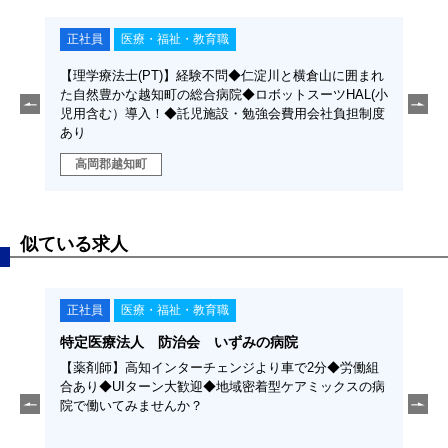
正社員
医療・福祉・教育職
正
囲ま
【理学療法士(PT)】経験不問◆仁淀川と横倉山に囲まれ
【作
ツ
た自然豊かな越知町の総合病院◆ロボットスーツHAL(小
た自
会社負
児用含む）導入！◆託児施設・勉強会費用会社負担制度
児用
あり
あり
高岡郡越知町
高
似ている求人
正社員
医療・福祉・教育職
契
特定医療法人 防治会 いずみの病院
学校
ち」を
【薬剤師】高知インターチェンジより車で2分◆労働組
【保
える仕
合あり◆UIターン大歓迎◆地域密着型ケアミックスの病
種ま
と支え
院で働いてみませんか？
いて