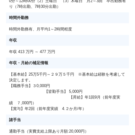
0分～12時00分（2）土曜日 （3）木曜日 月2～3回 早出勤務有
り（7時出勤、7時30分出勤）
時間外勤務
時間外勤務有、月平均1～2時間程度
年収
年収 413 万円 ～ 477 万円
年収・月給の補足情報
【基本給】25万5千円～２９万５千円 ※基本給は経験を考慮して
決定します。
【職務手当】３0,000円
【皆勤手当】 5,000円
【昇給】年1回9月（前年度実
績 ７,000円）
【賞与】年2回（前年度実績 4.２か月/年）
諸手当
通勤手当（実費支給上限あり月額:20,000円）