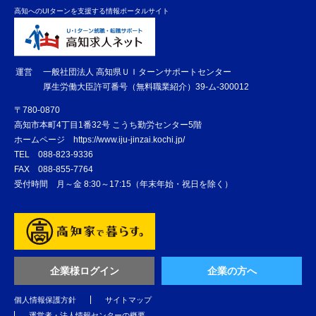
高知へのUIターンを支援する情報ポータルサイト
運営
一般社団法人 高知県ＵＩターンサポートセンター
厚生労働大臣許可番号（無料職業紹介）39-ム-300012
〒780-0870
高知市本町4丁目1番32号 こうち勤労センター5階
ホームページ
https://www.iju-jinzai.kochi.jp/
TEL
088-823-9336
FAX
088-855-7764
受付時間 月～金 8:30～17:15（年末年始・祝日を除く）
企業様ログイン
企業の方へ
個人情報保護方針
サイトマップ
運営者・法人情報センターの概要