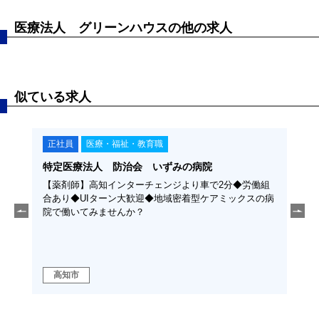
医療法人 グリーンハウスの他の求人
似ている求人
正社員
医療・福祉・教育職
契
特定医療法人 防治会 いずみの病院
学校
ち」を
【薬剤師】高知インターチェンジより車で2分◆労働組
【保
える仕
合あり◆UIターン大歓迎◆地域密着型ケアミックスの病
種ま
と支え
院で働いてみませんか？
いて
高知市
高