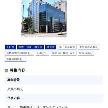
正社員
医療・福祉・教育職
高知市
第二新卒歓迎
未経験者応募可
資格取得支援制度あり
転勤なし
年間休日100日以上
駐車場あり
退職金制度あり
募集内容
募集背景
欠員の補充
仕事内容
胃・十二指腸透視・CT・マンモグラフィ等