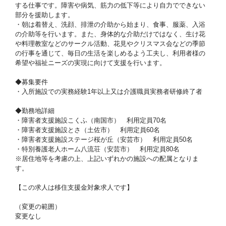
する仕事です。障害や病気、筋力の低下等により自力でできない
部分を援助します。
・朝は着替え、洗顔、排泄の介助から始まり、食事、服薬、入浴
の介助等を行います。また、身体的な介助だけではなく、生け花
や料理教室などのサークル活動、花見やクリスマス会などの季節
の行事を通じて、毎日の生活を楽しめるよう工夫し、利用者様の
希望や福祉ニーズの実現に向けて支援を行います。
◆募集要件
・入所施設での実務経験1年以上又は介護職員実務者研修終了者
◆勤務地詳細
・障害者支援施設こくふ（南国市） 利用定員70名
・障害者支援施設とさ（土佐市） 利用定員60名
・障害者支援施設ステージ桜が丘（安芸市） 利用定員50名
・特別養護老人ホーム八流荘（安芸市） 利用定員80名
※居住地等を考慮の上、上記いずれかの施設への配属となりま
す。
【この求人は移住支援金対象求人です】
（変更の範囲）
変更なし