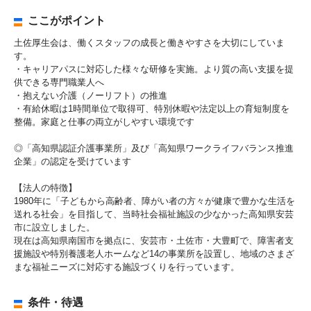
ここがポイント
土佐厚生会は、働くスタッフの成長と働きやすさを大切にしていま
す。
・キャリアパスに対応した様々な研修を実施。より質の高い支援を提
供できる専門職業人へ
・抱えない介護（ノーリフト）の推進
・有給休暇は1時間単位で取得可、特別休暇や法定以上の育短制度を
整備。家庭と仕事の両立がしやすい環境です
◎「高知県認証介護事業所」及び「高知県ワークライフバランス推進
企業」の認定を受けています
【法人の特徴】
1980年に「子どもから高齢者、障がい者の方々が健康で豊かな生活を
送れる社会」を目指して、当時社会福祉施設の少なかった高知県安芸
市に設立しました。
現在は高知県南国市を拠点に、安芸市・土佐市・大豊町で、障害者支
援施設や特別養護老人ホームなど14の事業所を設置し、地域のさまざ
まな福祉ニーズに対応する施設づくりを行っています。
条件・待遇