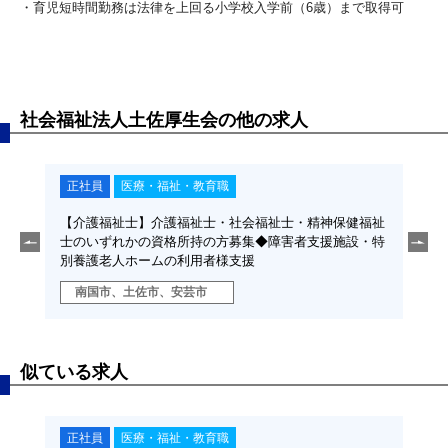
・育児短時間勤務は法律を上回る小学校入学前（6歳）まで取得可
社会福祉法人土佐厚生会の他の求人
正社員
医療・福祉・教育職
正
業務◆
【介護福祉士】介護福祉士・社会福祉士・精神保健福祉
【正
取得で
士のいずれかの資格所持の方募集◆障害者支援施設・特
年間
別養護老人ホームの利用者様支援
きま
南国市、土佐市、安芸市
安
似ている求人
正社員
医療・福祉・教育職
契