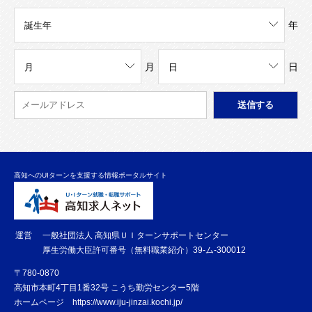
年
月
日
高知へのUIターンを支援する情報ポータルサイト
運営
一般社団法人 高知県ＵＩターンサポートセンター
厚生労働大臣許可番号（無料職業紹介）39-ム-300012
〒780-0870
高知市本町4丁目1番32号 こうち勤労センター5階
ホームページ
https://www.iju-jinzai.kochi.jp/