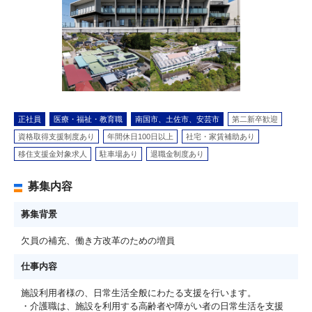
正社員
医療・福祉・教育職
南国市、土佐市、安芸市
第二新卒歓迎
資格取得支援制度あり
年間休日100日以上
社宅・家賃補助あり
移住支援金対象求人
駐車場あり
退職金制度あり
募集内容
募集背景
欠員の補充、働き方改革のための増員
仕事内容
施設利用者様の、日常生活全般にわたる支援を行います。
・介護職は、施設を利用する高齢者や障がい者の日常生活を支援