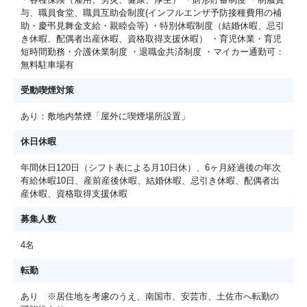
与、職員食堂、職員互助会制度(インフルエンザ予防接種費用の補
助・慶弔見舞金支給・親睦会等) ・特別休暇制度（結婚休暇、忌引
き休暇、配偶者出産休暇、資格取得支援休暇） ・育児休業・育児
短時間勤務・介護休業制度 ・退職金共済制度 ・マイカー通勤可：
無料駐車場有
受動喫煙対策
あり：敷地内禁煙「屋外に喫煙場所設置」
休日休暇
年間休日120日（シフト表による月10日休）、6ヶ月経過後の年次
有給休暇10日、産前産後休暇、結婚休暇、忌引き休暇、配偶者出
産休暇、資格取得支援休暇
募集人数
4名
転勤
あり ※居住地を考慮のうえ、南国市、安芸市、土佐市へ転勤の