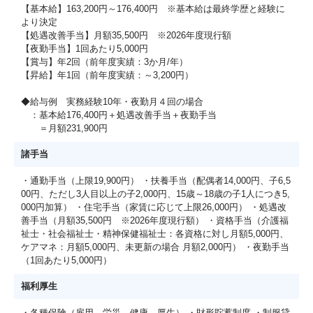
【基本給】163,200円～176,400円 ※基本給は最終学歴と経験に
より決定
【処遇改善手当】月額35,500円 ※2026年度現行額
【夜勤手当】1回あたり5,000円
【賞与】年2回（前年度実績：3か月/年）
【昇給】年1回（前年度実績：～3,200円）
◆給与例 実務経験10年・夜勤月４回の場合
：基本給176,400円＋処遇改善手当＋夜勤手当
＝月額231,900円
諸手当
・通勤手当（上限19,900円） ・扶養手当（配偶者14,000円、子6,5
00円、ただし3人目以上の子2,000円、15歳～18歳の子1人につき5,
000円加算） ・住宅手当（家賃に応じて上限26,000円） ・処遇改
善手当（月額35,500円 ※2026年度現行額） ・資格手当（介護福
祉士・社会福祉士・精神保健福祉士：各資格に対し月額5,000円、
ケアマネ：月額5,000円、未更新の場合 月額2,000円） ・夜勤手当
（1回あたり5,000円）
福利厚生
・各種保険（雇用、労災、健康、厚生） ・財形貯蓄制度 ・制服貸