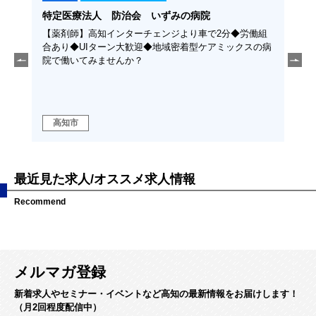
特定医療法人 防治会 いずみの病院
学校
ち」を
【薬剤師】高知インターチェンジより車で2分◆労働組
【保
える仕
合あり◆UIターン大歓迎◆地域密着型ケアミックスの病
種ま
と支え
院で働いてみませんか？
いて
高知市
高
最近見た求人/オススメ求人情報
Recommend
メルマガ登録
新着求人やセミナー・イベントなど高知の最新情報をお届けします！
（月2回程度配信中）