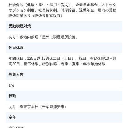
社会保険（健康・厚生・雇用・労災）、企業年金基金、ストック
オプション制度、社員持株制、財形貯蓄、退職年金、屋内の受動
喫煙対策あり（喫煙専用室設置）
受動喫煙対策
あり：敷地内禁煙「屋外に喫煙場所設置」
休日休暇
年間休日：125日以上/週休二日（土日）、祝日、有給休暇10～最
高20日、慶弔休暇、特別休暇、春季・夏季・年末年始休暇
募集人数
1名
転勤
あり ※東京本社（千葉県浦安市）
定年