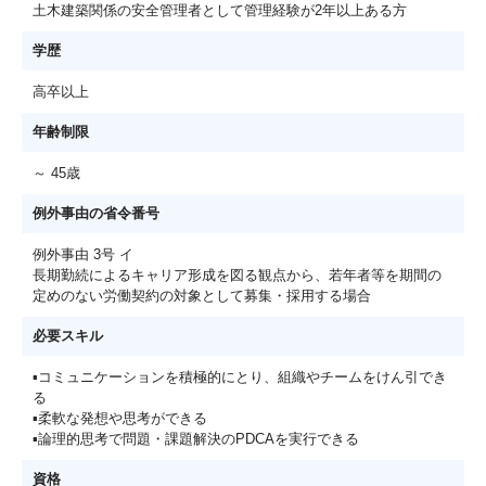
土木建築関係の安全管理者として管理経験が2年以上ある方
学歴
高卒以上
年齢制限
～ 45歳
例外事由の省令番号
例外事由 3号 イ
長期勤続によるキャリア形成を図る観点から、若年者等を期間の
定めのない労働契約の対象として募集・採用する場合
必要スキル
▪コミュニケーションを積極的にとり、組織やチームをけん引でき
る
▪柔軟な発想や思考ができる
▪論理的思考で問題・課題解決のPDCAを実行できる
資格