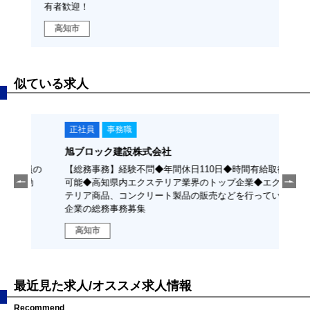
有者歓迎！
高
高知市
似ている求人
正社員
事務職
正
旭ブロック建設株式会社
尾崎
社員の
【総務事務】経験不問◆年間休日110日◆時間有給取得
【積
ー通勤
可能◆高知県内エクステリア業界のトップ企業◆エクス
新社
テリア商品、コンクリート製品の販売などを行っている
で、
企業の総務事務募集
高知市
高
最近見た求人/オススメ求人情報
Recommend