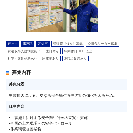
正社員
事務職
高知市
管理職（候補）募集
次世代リーダー募集
資格取得支援制度あり
土日休み
年間休日100日以上
社宅・家賃補助あり
駐車場あり
退職金制度あり
募集内容
募集背景
事業拡大による、更なる安全衛生管理体制の強化を図るため。
仕事内容
▪工事施工に対する安全衛生計画の立案・実施
▪全国の土木現場への安全パトロール
▪作業環境改善業務