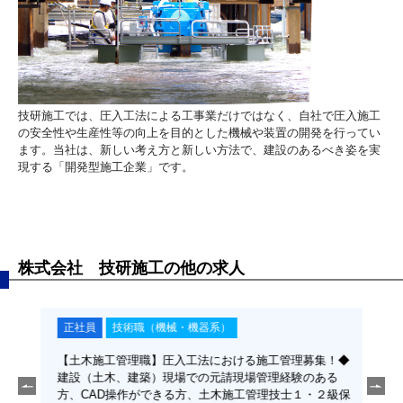
技研施工では、圧入工法による工事業だけではなく、自社で圧入施工
の安全性や生産性等の向上を目的とした機械や装置の開発を行ってい
ます。当社は、新しい考え方と新しい方法で、建設のあるべき姿を実
現する「開発型施工企業」です。
株式会社 技研施工の他の求人
正社員
技術職（機械・機器系）
正
工法に
【土木施工管理職】圧入工法における施工管理募集！◆
【機
員）◆
建設（土木、建築）現場での元請現場管理経験のある
使用
者歓
方、CAD操作ができる方、土木施工管理技士１・２級保
募集