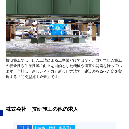
技研施工では、圧入工法による工事業だけではなく、自社で圧入施工
の安全性や生産性等の向上を目的とした機械や装置の開発を行ってい
ます。当社は、新しい考え方と新しい方法で、建設のあるべき姿を実
現する「開発型施工企業」です。
株式会社 技研施工の他の求人
正社員
技術職（機械・機器系）
正