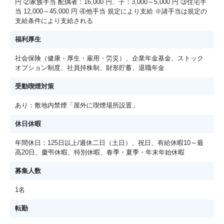
円 ②家族手当 配偶者：16,000 円、子：3,000～5,000 円 ③住宅手
当 12,000～45,000 円 ④他手当 規定により支給 ※諸手当は規定の
支給条件により支給される
福利厚生
社会保険（健康・厚生・雇用・労災）、企業年金基金、ストック
オプション制度、社員持株制、財形貯蓄、退職年金
受動喫煙対策
あり：敷地内禁煙「屋外に喫煙場所設置」
休日休暇
年間休日：125日以上/週休二日（土日）、祝日、有給休暇10～最
高20日、慶弔休暇、特別休暇、春季・夏季・年末年始休暇
募集人数
1名
転勤