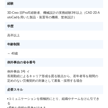
経験
3D-Creo 旧Pro/E経験者、機械設計の実務経験3年以上（CAD 2D A
utoCadを用いた製品・装置等の機構、筐体設計）
学歴
高卒以上
年齢制限
～ 40歳
例外事由の省令番号
例外事由 3号 イ
長期勤続によるキャリア形成を図る観点から、若年者等を期間の
定めのない労働契約の対象として募集・採用する場合
必要スキル
▪コミュニケーションを積極的にとり、組織やチームをけん引でき
る
▪柔軟な発想や思考ができる