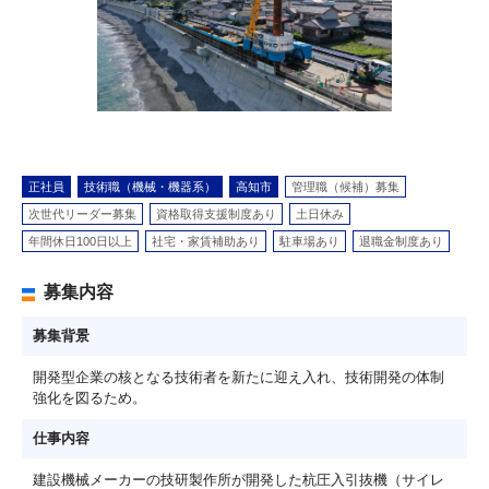
正社員
技術職（機械・機器系）
高知市
管理職（候補）募集
次世代リーダー募集
資格取得支援制度あり
土日休み
年間休日100日以上
社宅・家賃補助あり
駐車場あり
退職金制度あり
募集内容
募集背景
開発型企業の核となる技術者を新たに迎え入れ、技術開発の体制
強化を図るため。
仕事内容
建設機械メーカーの技研製作所が開発した杭圧入引抜機（サイレ