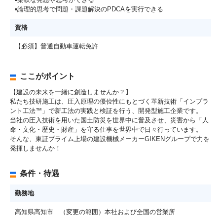
▪論理的思考で問題・課題解決のPDCAを実行できる
資格
【必須】普通自動車運転免許
ここがポイント
【建設の未来を一緒に創造しませんか？】
私たち技研施工は、圧入原理の優位性にもとづく革新技術「インプラ
ント工法™」で新工法の実践と検証を行う、開発型施工企業です。
当社の圧入技術を用いた国土防災を世界中に普及させ、災害から「人
命・文化・歴史・財産」を守る仕事を世界中で日々行っています。
そんな、東証プライム上場の建設機械メーカーGIKENグループで力を
発揮しませんか！
条件・待遇
勤務地
高知県高知市 （変更の範囲）本社および全国の営業所