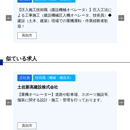
工法に
【土木施工管理職】圧入工法における施工管理募集！◆
【安
員）◆
建設（土木、建築）現場での元請現場管理経験のある
生管
者歓
方、CAD操作ができる方、土木施工管理技士１・２級保
高
有者歓迎！
高知市
似ている求人
正社員
技術職（機械・機器系）
正
若松クレーン株式会社
株
設等、
【オペレーター（クレ－ン、トレ－ラ－、トラック、作
【圧
。
業車）】大型自動車免許必須◆大型クレーン、高所作業
よる
車・橋梁点検車・トレーラー・トラック等の操作◆四国
建設
島内の工事現場主体に、大手ゼネコン、地元企業の業務
迎！
をサポ－トする仕事です。
高知市