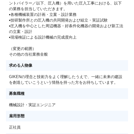
ントパイラー／以下、圧入機）を用いた圧入工事における、以下
の業務を担当していただきます。
▪各種機械装置の計画・立案・設計業務
▪技研製作所との圧入機の共同開発および組立・実証試験
▪圧入機を中心とした周辺機器・好条件化機器の開発および新工法
の立案・設計
▪現場検証による設計機械の完成度向上
（変更の範囲）
その他の当社業務全般
求める人物像
GIKENの理念と技術力をよく理解したうえで、一緒に未来の建設
を創造していこうという情熱を持った方をお待ちしています。
募集職種
機械設計・実証エンジニア
雇用形態
正社員