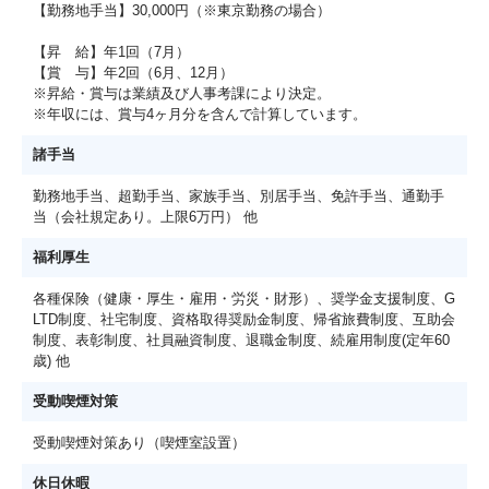
【勤務地手当】30,000円（※東京勤務の場合）
【昇 給】年1回（7月）
【賞 与】年2回（6月、12月）
※昇給・賞与は業績及び人事考課により決定。
※年収には、賞与4ヶ月分を含んで計算しています。
諸手当
勤務地手当、超勤手当、家族手当、別居手当、免許手当、通勤手
当（会社規定あり。上限6万円） 他
福利厚生
各種保険（健康・厚生・雇用・労災・財形）、奨学金支援制度、G
LTD制度、社宅制度、資格取得奨励金制度、帰省旅費制度、互助会
制度、表彰制度、社員融資制度、退職金制度、続雇用制度(定年60
歳) 他
受動喫煙対策
受動喫煙対策あり（喫煙室設置）
休日休暇