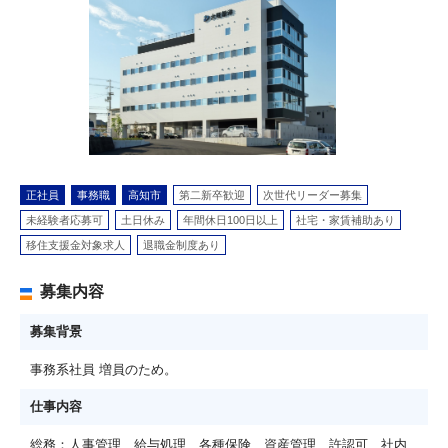
正社員
事務職
高知市
第二新卒歓迎
次世代リーダー募集
未経験者応募可
土日休み
年間休日100日以上
社宅・家賃補助あり
移住支援金対象求人
退職金制度あり
募集内容
募集背景
事務系社員 増員のため。
仕事内容
総務：人事管理、給与処理、各種保険、資産管理、許認可、社内