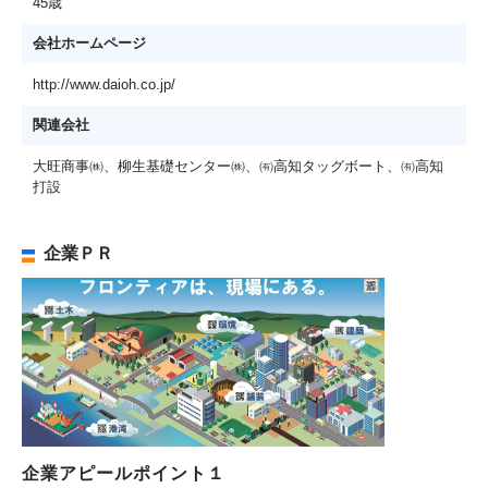
45歳
会社ホームページ
http://www.daioh.co.jp/
関連会社
大旺商事㈱、柳生基礎センター㈱、㈲高知タッグボート、㈲高知
打設
企業ＰＲ
企業アピールポイント１