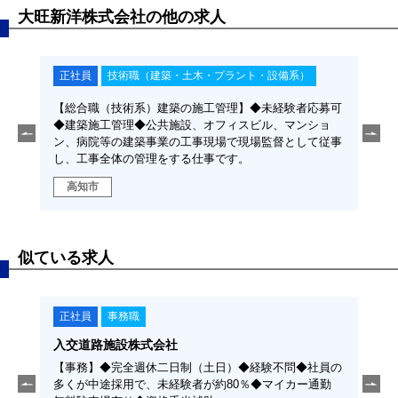
大旺新洋株式会社の他の求人
正社員
技術職（ＩＴ・通信・ＷＥＢ系）
正
応募可
【社内ＳＥ】◆SE経験者◆稼働中の自社システムの運
【
ショ
用保守から刷新のための要件定義・課題解決をシステム
土
て従事
ベンダーと連携を図りながら推進していただきます。
木
管
高知市
似ている求人
正社員
事務職
旭ブロック建設株式会社
問◆社員の
【総務事務】経験不問◆年間休日110日◆時間有給取得
イカー通勤
可能◆高知県内エクステリア業界のトップ企業◆エクス