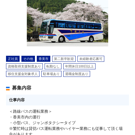
正社員
その他
香美市
第二新卒歓迎
未経験者応募可
資格取得支援制度あり
転勤なし
年間休日100日以上
移住支援金対象求人
駐車場あり
退職金制度あり
募集内容
仕事内容
＜路線バスの運転業務＞
・香美市内の運行
・小型バス、ジャンボタクシータイプ
※繁忙時は貸切バス運転業務やハイヤー業務にも従事して頂く場
合があります。