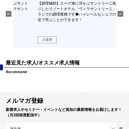
サント
【調理補助】エーゲ海に浮かぶサントリーニ島をイメー
【ホ
サント
ジしたリゾートホテル「ヴィラサントリーニ」のレスト
ン歓
ランでの調理業務です◆ハイレベルなシェフの料理を間
近で学ぶことができます！
土佐市
高
最近見た求人/オススメ求人情報
Recommend
メルマガ登録
新着求人やセミナー・イベントなど高知の最新情報をお届けします！
（月2回程度配信中）
年