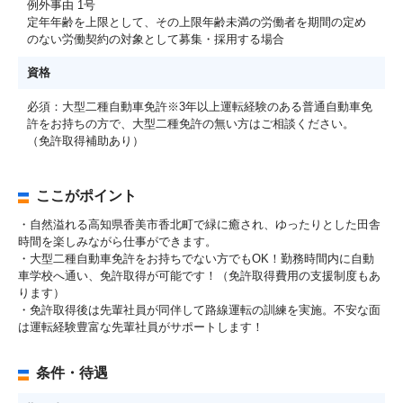
例外事由 1号
定年年齢を上限として、その上限年齢未満の労働者を期間の定め
のない労働契約の対象として募集・採用する場合
資格
必須：大型二種自動車免許※3年以上運転経験のある普通自動車免
許をお持ちの方で、大型二種免許の無い方はご相談ください。
（免許取得補助あり）
ここがポイント
・自然溢れる高知県香美市香北町で緑に癒され、ゆったりとした田舎
時間を楽しみながら仕事ができます。
・大型二種自動車免許をお持ちでない方でもOK！勤務時間内に自動
車学校へ通い、免許取得が可能です！（免許取得費用の支援制度もあ
ります）
・免許取得後は先輩社員が同伴して路線運転の訓練を実施。不安な面
は運転経験豊富な先輩社員がサポートします！
条件・待遇