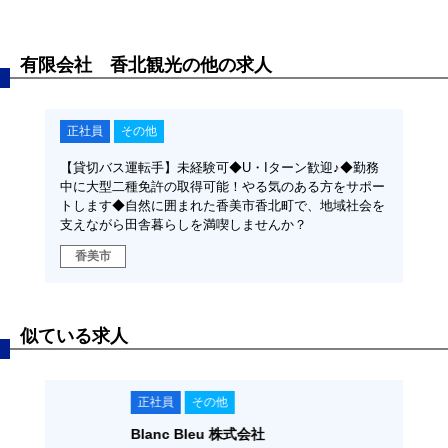
有限会社 香北観光の他の求人
正社員
その他
【貸切バス運転手】未経験可◆U・Iターン歓迎♪◆勤務
中に大型二種免許の取得可能！やる気のある方をサポー
トします◆自然に囲まれた香美市香北町で、地域社会を
支えながら田舎暮らしを満喫しませんか？
香美市
似ている求人
正社員
その他
正
Blanc Bleu 株式会社
ダイ