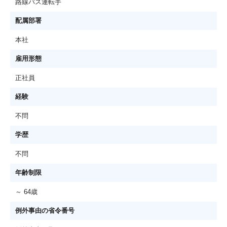
路線バス運転手
配属部署
本社
雇用形態
正社員
経験
不問
学歴
不問
年齢制限
～ 64歳
例外事由の省令番号