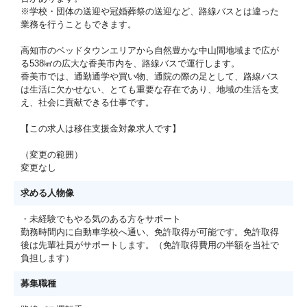
※学校・団体の送迎や冠婚葬祭の送迎など、路線バスとは違った
業務を行うこともできます。
高知市のベッドタウンエリアから自然豊かな中山間地域まで広が
る538㎢の広大な香美市内を、路線バスで運行します。
香美市では、通勤通学や買い物、通院の際の足として、路線バス
は生活に欠かせない、とても重要な存在であり、地域の生活を支
え、社会に貢献できる仕事です。
【この求人は移住支援金対象求人です】
（変更の範囲）
変更なし
求める人物像
・未経験でもやる気のある方をサポート
勤務時間内に自動車学校へ通い、免許取得が可能です。免許取得
後は先輩社員がサポートします。（免許取得費用の半額を当社で
負担します）
募集職種