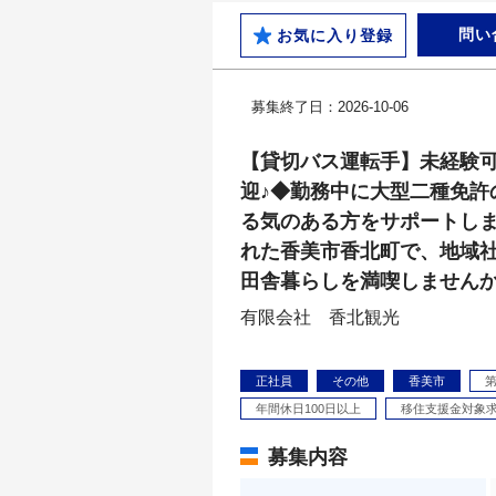
問い
お気に入り登録
募集終了日：2026-10-06
【貸切バス運転手】未経験可
迎♪◆勤務中に大型二種免許
る気のある方をサポートし
れた香美市香北町で、地域
田舎暮らしを満喫しません
有限会社 香北観光
正社員
その他
香美市
年間休日100日以上
移住支援金対象
募集内容