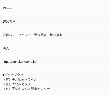
1952年
1000万円
貸切バス・タクシー・運行受託・旅行事業
26人
https://kahoku-kanko.jp/
■グループ会社
（有）香北観光トラベル
（有）香北観光タクシー
（有）高知中央バス配車センター