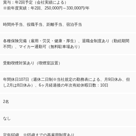
賞与：年2回予定（会社実績による）
※前年度実績：年2回、250,000円～330,000円/年
時間外手当、役職手当、距離手当、宿泊手当
各種保険完備（雇用・労災・健康・厚生）、退職金制度あり（勤続期間
不問）、マイカー通勤可（無料駐車場あり）
受動喫煙対策あり（喫煙室設置）
年間休日107日（週休二日制※当社規定の勤務表による、月9日休み、但
し2月は8日休み）、6ヶ月経過後の年次有給休暇日数：10日
2名
なし
定年60歳 ※65歳までの再雇用制度あり