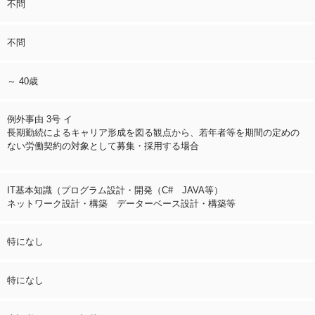
不問
不問
～ 40歳
例外事由 3号 イ
長期勤続によるキャリア形成を図る観点から、若年者等を期間の定めの
ない労働契約の対象として募集・採用する場合
IT基本知識（プログラム設計・開発（C# JAVA等）
ネットワーク設計・構築 データーベース設計・構築等
特になし
特になし