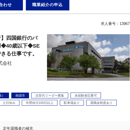
合わせ
職業紹介の申込
求人番号：13967
者】四国銀行のバ
◆40歳以下◆SE
できる仕事です。
式会社
系）
南国市
次世代リーダー募集
未経験者応募可
土日休み
年間休日100日以上
駐車場あり
退職金制度あり
定年退職者の補充