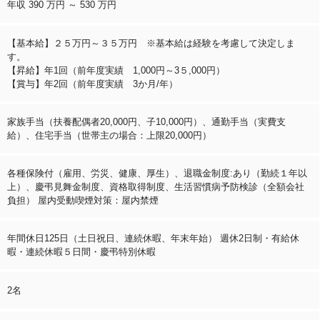
年収 390 万円 ～ 530 万円
【基本給】２５万円～３５万円 ※基本給は経験を考慮して決定しま
す。
【昇給】年1回（前年度実績 1,000円～3５,000円）
【賞与】年2回（前年度実績 3か月/年）
家族手当（扶養配偶者20,000円、子10,000円）、通勤手当（実費支
給）、住宅手当（世帯主の場合：上限20,000円）
各種保険付（雇用、労災、健康、厚生）、退職金制度:あり（勤続１年以
上）、慶弔見舞金制度、資格取得制度、生活習慣病予防検診（全額会社
負担） 屋内受動喫煙対策：屋内禁煙
年間休日125日（土日祝日、連続休暇、年末年始） 週休2日制・有給休
暇・連続休暇５日間・慶弔特別休暇
2名