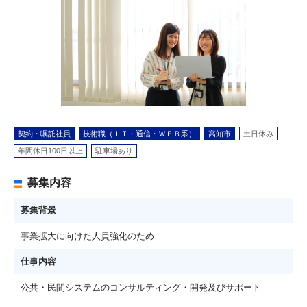
契約・嘱託社員
技術職（ＩＴ・通信・ＷＥＢ系）
高知市
土日休み
年間休日100日以上
駐車場あり
募集内容
募集背景
事業拡大に向けた人員強化のため
仕事内容
公共・民間システムのコンサルティング・開発及びサポート