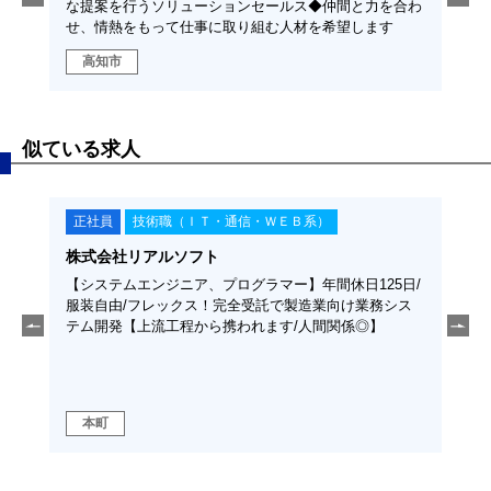
む人材
な提案を行うソリューションセールス◆仲間と力を合わ
間と
せ、情熱をもって仕事に取り組む人材を希望します
めて
高知市
高
似ている求人
正社員
技術職（ＩＴ・通信・ＷＥＢ系）
正
株式会社リアルソフト
株式
】高知
【システムエンジニア、プログラマー】年間休日125日/
【ク
がら、
服装自由/フレックス！完全受託で製造業向け業務シス
休日
。◆シ
テム開発【上流工程から携われます/人間関係◎】
りた
本町
高