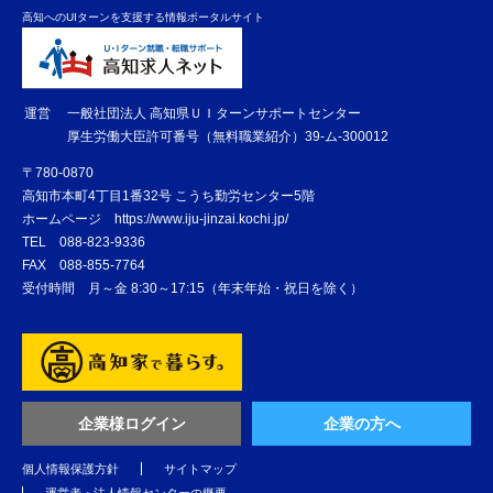
高知へのUIターンを支援する情報ポータルサイト
運営
一般社団法人 高知県ＵＩターンサポートセンター
厚生労働大臣許可番号（無料職業紹介）39-ム-300012
〒780-0870
高知市本町4丁目1番32号 こうち勤労センター5階
ホームページ
https://www.iju-jinzai.kochi.jp/
TEL
088-823-9336
FAX
088-855-7764
受付時間 月～金 8:30～17:15（年末年始・祝日を除く）
企業様ログイン
企業の方へ
個人情報保護方針
サイトマップ
運営者・法人情報センターの概要