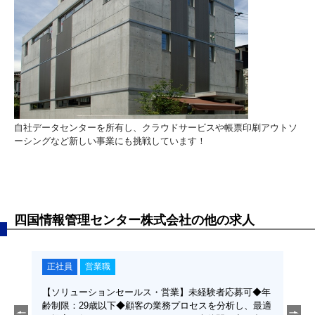
自社データセンターを所有し、クラウドサービスや帳票印刷アウトソ
ーシングなど新しい事業にも挑戦しています！
四国情報管理センター株式会社の他の求人
正社員
営業職
契
：29
【ソリューションセールス・営業】未経験者応募可◆年
【ネ
務など
齢制限：29歳以下◆顧客の業務プロセスを分析し、最適
あり