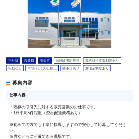
正社員
営業職
高知市
未経験者応募可
資格取得支援制度あり
転勤なし
年間休日100日以上
駐車場あり
退職金制度あり
募集内容
仕事内容
・既存の取引先に対する販売営業のお仕事です。
・1日平均5件程度（資材配達業務あり）
※初めての方でも丁寧に指導しますので安心して応募してくださ
い。
※男女ともに活躍できる職場です。