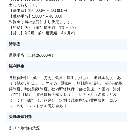
出しております。
【基本給】180,000円～300,000円
【職務手当】5,000円～40,000円
※賃金は当社規定により決定します。
【昇給】あり（前年度実績 1%～5%）
【賞与】年2回（前年度実績 4ヶ月/年）
諸手当
通勤手当（上限25,000円）
福利厚生
各種保険付（雇用、労災、健康、厚生、財形）、退職金制度：あ
り（勤続3年以上）、マイカー通勤可：無料駐車場有、時間有給取
得制度、時短勤務制度、社内研修旅行（会社負担）：国内、海外
（2年に1度）、資格取得の補助制度、互助会あり（名義：旭友
会）：社内新年会、歓迎会、送別会冠婚葬祭の費用負担、ゴル
フ・釣り・フットサル同好会あり
受動喫煙対策
あり：敷地内禁煙