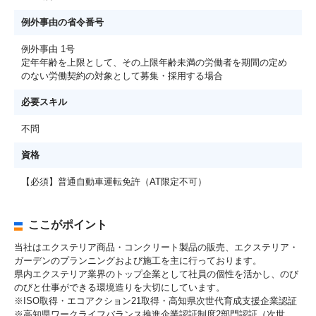
例外事由の省令番号
例外事由 1号
定年年齢を上限として、その上限年齢未満の労働者を期間の定め
のない労働契約の対象として募集・採用する場合
必要スキル
不問
資格
【必須】普通自動車運転免許（AT限定不可）
ここがポイント
当社はエクステリア商品・コンクリート製品の販売、エクステリア・
ガーデンのプランニングおよび施工を主に行っております。
県内エクステリア業界のトップ企業として社員の個性を活かし、のび
のびと仕事ができる環境造りを大切にしています。
※ISO取得・エコアクション21取得・高知県次世代育成支援企業認証
※高知県ワークライフバランス推進企業認証制度2部門認証（次世