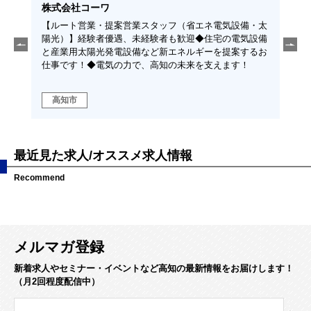
入交道路施設株式会社
株
備・太
【営業】◆完全週休二日制（土日）◆経験不問◆社員の
【
気設備
多くが中途採用で、未経験者が約80％◆マイカー通勤
根
するお
無料駐車場有り◆資格手当補助
！
高知市
最近見た求人/オススメ求人情報
Recommend
メルマガ登録
新着求人やセミナー・イベントなど高知の最新情報をお届けします！
（月2回程度配信中）