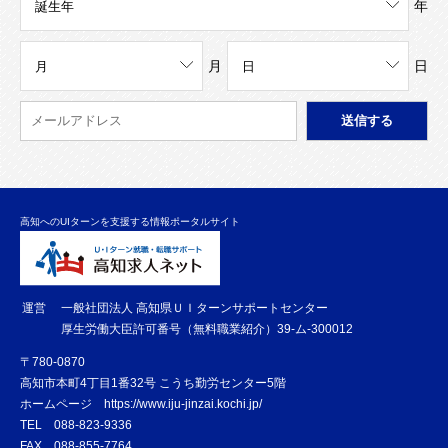
年
月
日
高知へのUIターンを支援する情報ポータルサイト
運営
一般社団法人 高知県ＵＩターンサポートセンター
厚生労働大臣許可番号（無料職業紹介）39-ム-300012
〒780-0870
高知市本町4丁目1番32号 こうち勤労センター5階
ホームページ
https://www.iju-jinzai.kochi.jp/
TEL
088-823-9336
FAX
088-855-7764