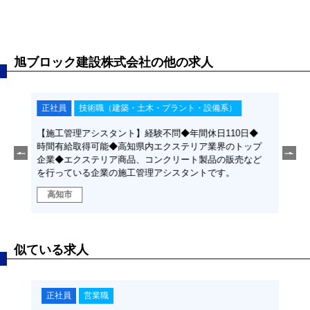
旭ブロック建設株式会社の他の求人
正社員
技術職（建築・土木・プラント・設備系）
正
日◆
【現場管理候補者】経験不問◆年間休日110日◆時間有
【建
トップ
給取得可能◆高知県内エクステリア業界のトップ企業◆
◆時
売など
エクステリア商品、コンクリート製品の販売などを行っ
プ企
ている企業の現場管理候補者です。
どを
高知市
高
似ている求人
正社員
営業職
正