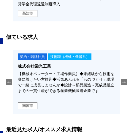
奨学金代理返還制度導入
高知市
高
似ている求人
契約・嘱託社員
技術職（機械・機器系）
契
株式会社栄光工業
株式
迎◆活
【機械オペレーター・工場作業員】◆未経験から技術を
【【
せんか
身に着けたい方歓迎◆活気あふれる「ものづくり」現場
験者
できる
で一緒に成長しませんか◆設計～部品製造～完成品組立
ませ
までの一貫生産ができる産業機械製造企業です
がで
南国市
南
最近見た求人/オススメ求人情報