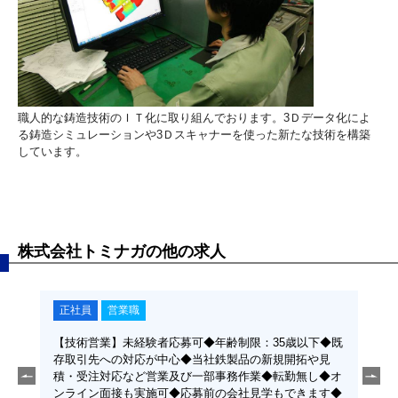
職人的な鋳造技術のＩＴ化に取り組んでおります。3Ｄデータ化によ
る鋳造シミュレーションや3Ｄスキャナーを使った新たな技術を構築
しています。
株式会社トミナガの他の求人
正社員
営業職
正
制限：
【技術営業】未経験者応募可◆年齢制限：35歳以下◆既
【機
資格取
存取引先への対応が中心◆当社鉄製品の新規開拓や見
35
金代理
積・受注対応など営業及び一部事務作業◆転勤無し◆オ
得支
ンライン面接も実施可◆応募前の会社見学もできます◆
返還