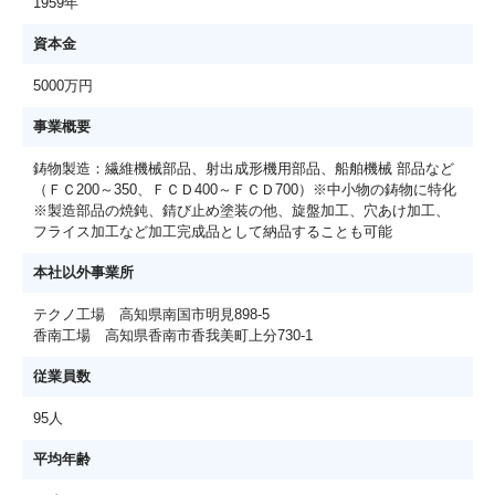
1959年
資本金
5000万円
事業概要
鋳物製造：繊維機械部品、射出成形機用部品、船舶機械 部品など
（ＦＣ200～350、ＦＣＤ400～ＦＣＤ700）※中小物の鋳物に特化
※製造部品の焼鈍、錆び止め塗装の他、旋盤加工、穴あけ加工、
フライス加工など加工完成品として納品することも可能
本社以外事業所
テクノ工場 高知県南国市明見898-5
香南工場 高知県香南市香我美町上分730-1
従業員数
95人
平均年齢