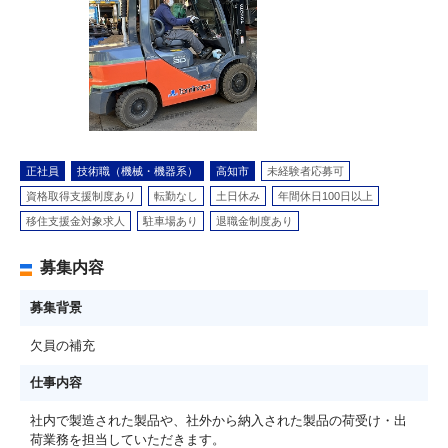
正社員
技術職（機械・機器系）
高知市
未経験者応募可
資格取得支援制度あり
転勤なし
土日休み
年間休日100日以上
移住支援金対象求人
駐車場あり
退職金制度あり
募集内容
募集背景
欠員の補充
仕事内容
社内で製造された製品や、社外から納入された製品の荷受け・出
荷業務を担当していただきます。