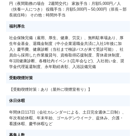
円（夜間勤務の場合 2週間交代） 家族手当：月額5,000円／人
（扶養一人につき） 役職手当：月額5,000円～50,000円（班長～部
長就任時） その他：時間外手当
福利厚生
社会保険完備（雇用、厚生、健康、労災）、無料駐車場あり、厚
生年金基金、退職金制度（中小企業退職金共済に入社1年後に加
入）慶弔費、健康診断（当社まで検診バスが来て受診可能）、社
員自ら採用した作業服貸与、資格取得応援制度、育休産休制度、
年1回健康診断、各種社内イベント(忘年会など)、入社祝い金、奨
学金代理返還制度、永年勤続表彰、入浴設備完備
受動喫煙対策
【受動喫煙対策：あり（屋外に喫煙室有り）】
休日休暇
年間休日117日（会社カレンダーによる、土日完全週休二日制）、
年次有給休暇、年末年始、ゴールデンウイーク、盆休み、介護・
看護休暇、慶弔休暇など
募集人数