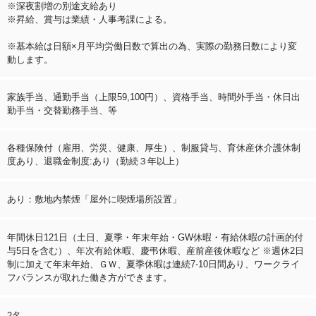
※深夜割増の別途支給あり
※昇給、賞与は業績・人事考課による。
※基本給は日額×月平均労働日数で算出の為、実際の勤務日数により変
動します。
家族手当、通勤手当（上限59,100円）、資格手当、時間外手当・休日出
勤手当・交替勤務手当、等
各種保険付（雇用、労災、健康、厚生）、制服貸与、育休産休介護休制
度あり、退職金制度:あり（勤続３年以上）
あり：敷地内禁煙「屋外に喫煙場所設置」
年間休日121日（土日、夏季・年末年始・GW休暇・有給休暇の計画的付
与5日を含む）、年次有給休暇、慶弔休暇、産前産後休暇など ※週休2日
制に加えて年末年始、ＧＷ、夏季休暇は連続7‐10日間あり、ワークライ
フバランスが取れた働き方ができます。
2名