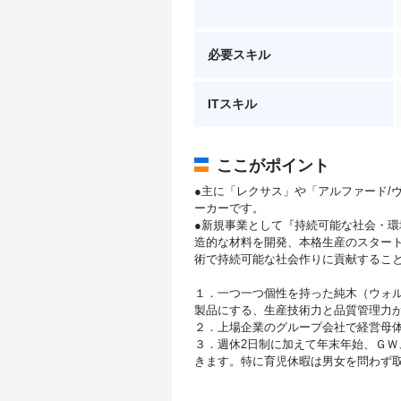
必要スキル
ITスキル
ここがポイント
●主に「レクサス」や「アルファード/
ーカーです。
●新規事業として『持続可能な社会・環
造的な材料を開発、本格生産のスタート
術で持続可能な社会作りに貢献するこ
１．一つ一つ個性を持った純木（ウォ
製品にする、生産技術力と品質管理力
２．上場企業のグループ会社で経営母
３．週休2日制に加えて年末年始、ＧＷ
きます。特に育児休暇は男女を問わず