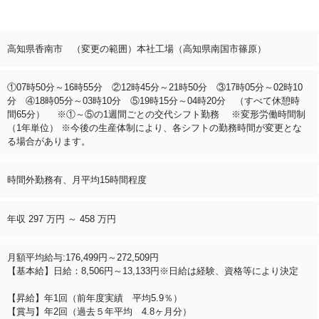
高知県香南市 （変更の範囲）本社工場（高知県南国市篠原）
①07時50分～16時55分 ②12時45分～21時50分 ③17時05分～02時10
分 ④18時05分～03時10分 ⑤19時15分～04時20分 （すべて休憩時
間65分） ※①～⑤の1週間ごとの交代シフト勤務 ※変形労働時間制
（1年単位） ※今後の生産体制により、各シフトの勤務時間が変更とな
る場合があります。
時間外勤務有、月平均15時間程度
年収 297 万円 ～ 458 万円
月額平均給与:176,499円～272,509円
【基本給】日給：8,506円～13,133円※日給は経験、資格等により決定
【昇給】年1回（前年度実績 平均5.9％）
【賞与】年2回（過去５年平均 4.8ヶ月分）