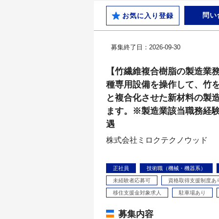
問い
お気に入り登録
募集終了日：2026-09-30
【竹繊維複合樹脂の製造業
種専用設備を操作して、竹
と複合化させた新材料の製
ます。※製造業該当職務経
遇
株式会社ミロクテクノウッド
正社員
技術職（機械・機器系）
未経験者応募可
資格取得支援制度あ
移住支援金対象求人
駐車場あり
募集内容