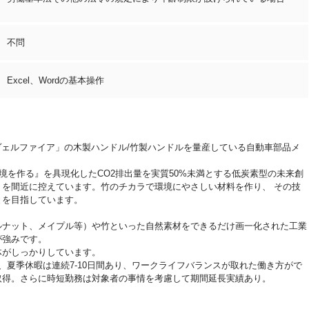
不問
Excel、Wordの基本操作
ヴェルファイア」の木製ハンドル/竹製ハンドルを量産している自動車部品メ
境を作る』を具現化したCO2排出量を実質50%未満とする低炭素型の未来創
を間近に控えています。竹のチカラで環境にやさしい材料を作り、 その技
とを目指しています。
ルナット、メイプル等）や竹といった自然素材をできるだけ画一化された工業
が強みです。
体がしっかりしています。
、夏季休暇は連続7‐10日間あり、ワークライフバランスが取れた働き方がで
取得。さらに時短勤務は対象者の事情を考慮して期間延長実績あり。