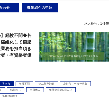
合わせ
職業紹介の申込
求人番号：14148
務】経験不問◆各
を繊維化して樹脂
造業務を担当頂き
験者・有資格者優
香南市
年齢不問
第二新卒歓迎
次世代リーダー募集
り
転勤なし
土日休み
年間休日100日以上
退職金制度あり