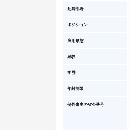
配属部署
ポジション
雇用形態
経験
学歴
年齢制限
例外事由の省令番号