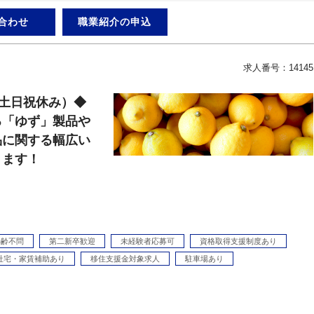
合わせ
職業紹介の申込
求人番号：14145
（土日祝休み）◆
る「ゆず」製品や
品に関する幅広い
きます！
年齢不問
第二新卒歓迎
未経験者応募可
資格取得支援制度あり
社宅・家賃補助あり
移住支援金対象求人
駐車場あり