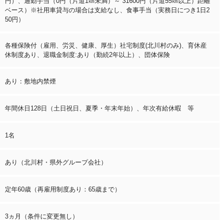
円）、通勤手当（0円（片道1㎞未満）～ 31600円（片道55㎞以上）距離
ベース）※社用車貸与の場合は支給なし、食事手当（実務日につき1日2
50円）
各種保険付（雇用、労災、健康、厚生）社宅制度(北川村のみ)、育休産
休制度あり、退職金制度:あり（勤続2年以上）、団体保険
あり：敷地内禁煙
年間休日128日（土日祝日、夏季・年末年始）、年次有給休暇 等
1名
あり（北川村・県外グループ会社）
定年60歳（再雇用制度あり：65歳まで）
3ヵ月（条件に変更無し）