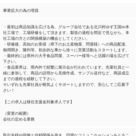
事業拡大の為の増員
・最初は商品知識を広げる為、グループ会社である北川村ゆず王国㈱本
社工場で、工場研修をして頂きます。製造の過程を間近で見ながら、本
社工場の方との関係構築の機会としてください。
・研修後、高知のお客様（県下のお土産物屋、問屋様）への商品配達、
御用聞き、陳列等、初歩的な事から徐々に営業活動をスタートします。
・最終的には県外の大手食品問屋、スーパー様等へと活躍の場を広げて
下さい。
・食品業界は、県内外で頻繁に展示会が行われています。先輩社員と一
緒に参加して、商品の説明から見積作成、サンプル送付など、商談成立
までの過程を経験して下さい。
※いずれも先輩社員が根気よくサポートしますので、安心してご応募下
さい！
【この求人は移住支援金対象求人です】
（変更の範囲）
会社の定める業務
取引先様や同僚と信頼関係を築き、円滑なコミュニケーションをとるこ