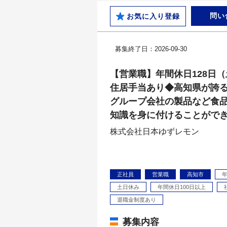
問い
お気に入り登録
募集終了日：2026-09-30
【営業職】年間休日128日
住居手当あり◆高知県が誇
グループ会社の製品など食
知識を身に付けることがで
株式会社日本ゆずレモン
正社員
営業職
高知市
土日休み
年間休日100日以上
退職金制度あり
募集内容