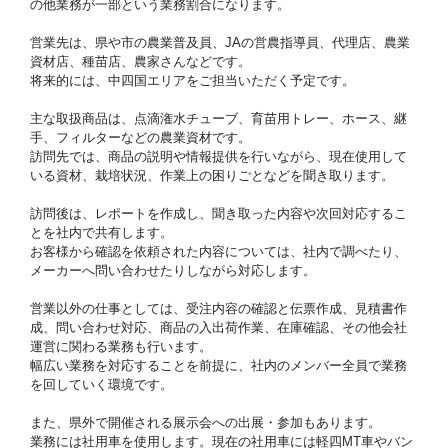
の他業務が一部という業務割合になります。
営業先は、県や市の農業普及員、JAの営農指導員、代理店、農業
資材店、種苗店、農家さんなどです。
将来的には、中四国エリアをご担当いただく予定です。
主な取扱商品は、点滴潅水チューブ、育苗用トレー、ホース、継
手、フィルターなどの農業資材です。
訪問先では、商品の説明や情報提供を行いながら、現在使用して
いる資材、栽培状況、作業上の困りごとなどを聞き取ります。
訪問後は、レポートを作成し、聞き取った内容や次回対応するこ
とを社内で共有します。
お客様から確認を依頼された内容については、社内で調べたり、
メーカーへ問い合わせたりしながら対応します。
営業以外の仕事としては、受注内容の確認と伝票作成、見積書作
成、問い合わせ対応、商品の入出荷作業、在庫確認、その他会社
運営に関わる業務も行います。
幅広い業務を対応することを前提に、社内のメンバー全員で業務
を回していく環境です。
また、県外で開催される展示会への出展・参加もあります。
業務には社用車を使用します。現在の社用車には軽四MT車やバン