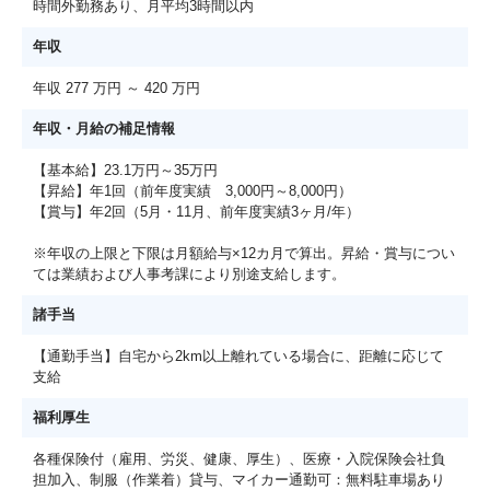
時間外勤務あり、月平均3時間以内
年収
年収 277 万円 ～ 420 万円
年収・月給の補足情報
【基本給】23.1万円～35万円
【昇給】年1回（前年度実績 3,000円～8,000円）
【賞与】年2回（5月・11月、前年度実績3ヶ月/年）
※年収の上限と下限は月額給与×12カ月で算出。昇給・賞与につい
ては業績および人事考課により別途支給します。
諸手当
【通勤手当】自宅から2km以上離れている場合に、距離に応じて
支給
福利厚生
各種保険付（雇用、労災、健康、厚生）、医療・入院保険会社負
担加入、制服（作業着）貸与、マイカー通勤可：無料駐車場あり