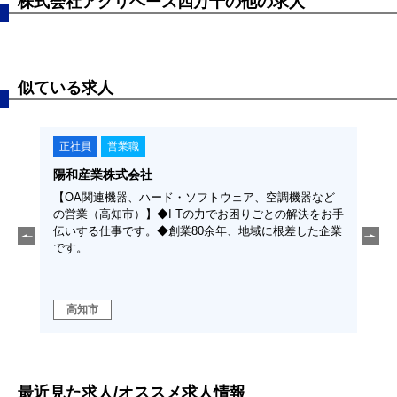
株式会社アグリベース四万十の他の求人
似ている求人
正社員
営業職
正
陽和産業株式会社
越智
下◆高
【OA関連機器、ハード・ソフトウェア、空調機器など
【ル
て、地
の営業（高知市）】◆I Tの力でお困りごとの解決をお手
◆土
伝いする仕事です。◆創業80余年、地域に根差した企業
迎！
です。
高知市
高
最近見た求人/オススメ求人情報