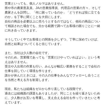
営業といっても、個人ノルマはありません。
県や市の農業普及員、JAの営農指導員、代理店の営業の方々、そして
農家さんを訪問し、「何に困っているのか」「どうすれば役に立てる
のか」を丁寧に聞くことを大切にします。
自社の商品を必要以上に売ろうとするのではなく、他社の商品につい
て相談された場合でも、分かる範囲で調べてお客様の困りごとに一緒
に向き合っていきます。
そうしていく中でお客様との関係を少しずつ、丁寧に深めていけば、
自然と結果はついてくると信じています。
また、当社は少人数の会社です。
そのため、営業職であっても「営業だけやっていればよい」という考
えはありません。
受注や入出荷の作業も行い、みんなが幅広い業務をすることで会社の
仕事を回していく環境を作ります。
誰かが休んだときには、その人の仕事をみんなでフォローし合うこと
を当然と考える方を歓迎します。
現在、私たちは組織をゼロから作り直している段階です。
過去には組織面の課題もありましたが、同じことを繰り返さないため
に、少人数がお互いを尊重し、支え合える会社を作っていきたいと考
えています。